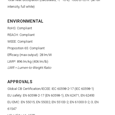
intensity, full white)
ENVIRONMENTAL
RoHS: Compliant
REACH: Compliant
WEEE: Compliant
Proposition 65: Compliant
Efficacy (max output): 28 lm/W
LWR*: 896 lm/kg (406 lm/lb)
LWR = Lumen-to-Weight Ratio
APPROVALS
Global CB Certification/IECEE: IEC 60598-2-17 (IEC 60598-1)
EU safety: EN 60598-2-17 (EN 60598-1), EN 62471, EN 62493
EU EMC: EN 55015; EN 55032; EN 55103-2; EN 61000-3-2,-3; EN
61547