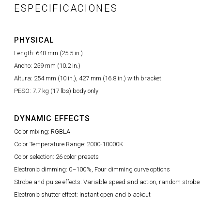
ESPECIFICACIONES
PHYSICAL
Length: 648 mm (25.5 in.)
Ancho: 259 mm (10.2 in.)
Altura: 254 mm (10 in.), 427 mm (16.8 in.) with bracket
PESO: 7.7 kg (17 lbs) body only
DYNAMIC EFFECTS
Color mixing: RGBLA
Color Temperature Range: 2000-10000K
Color selection: 26 color presets
Electronic dimming: 0–100%, Four dimming curve options
Strobe and pulse effects: Variable speed and action, random strobe
Electronic shutter effect: Instant open and blackout