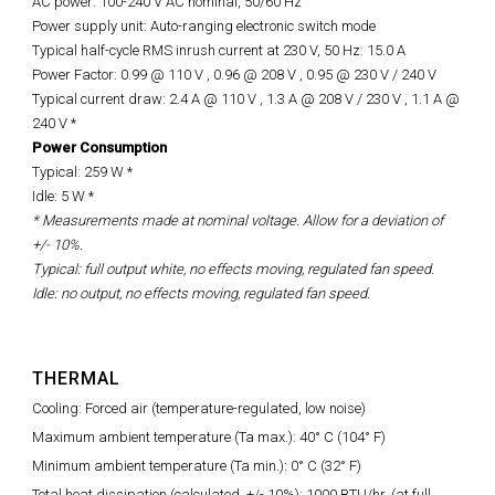
AC power: 100-240 V AC nominal, 50/60 Hz
Power supply unit: Auto-ranging electronic switch mode
Typical half-cycle RMS inrush current at 230 V, 50 Hz: 15.0 A
Power Factor: 0.99 @ 110 V , 0.96 @ 208 V , 0.95 @ 230 V / 240 V
Typical current draw: 2.4 A @ 110 V , 1.3 A @ 208 V / 230 V , 1.1 A @
240 V *
Power Consumption
Typical: 259 W *
Idle: 5 W *
* Measurements made at nominal voltage. Allow for a deviation of
+/- 10%.
Typical: full output white, no effects moving, regulated fan speed.
Idle: no output, no effects moving, regulated fan speed.
THERMAL
Cooling: Forced air (temperature-regulated, low noise)
Maximum ambient temperature (Ta max.): 40° C (104° F)
Minimum ambient temperature (Ta min.): 0° C (32° F)
Total heat dissipation (calculated, +/- 10%): 1000 BTU/hr. (at full