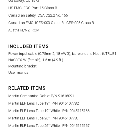
US safety: UL 1573
US EMC: FCC Part 15 Class B
Canadian safety: CSA C22.2 No. 166
Canadian EMC: ICES-003 Class B, ICES-005 Class B
Australia/NZ: RCM
INCLUDED ITEMS
Power input cable (0.75mm2, 18 AWG), bare ends to Neutrik TRUE1
NAC3FX-W (female), 1.5 m (4.9 ft.)
Mounting bracket
User manual
RELATED ITEMS
Martin Companion Cable: P/N 91616091
Martin ELP Lens Tube 19°: P/N 9045107782
Martin ELP Lens Tube 19° White : P/N 9045115166
Martin ELP Lens Tube 26°: P/N 9045107783
Martin ELP Lens Tube 26° White : P/N 9045115167