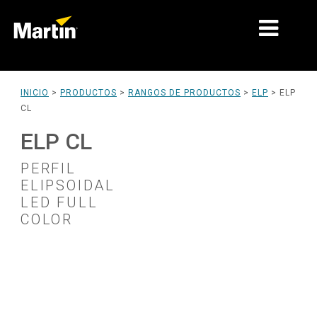
MERCADOS
INICIO
>
PRODUCTOS
>
RANGOS DE PRODUCTOS
>
ELP
>
ELP
CL
TIPOS DE PRODUCTO
ELP CL
RANGOS DE PRODUCTOS
PERFIL
NOTICIAS
ELIPSOIDAL
LED FULL
ACERCA DE NOSOTROS
COLOR
APRENDIZAJE
SOPORTE