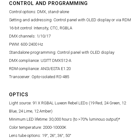
CONTROL AND PROGRAMMING
Control options: DMX, stand-alone
Setting and addressing: Control panel with OLED display or via RDM
16-bit control: Intensity, CTC, RGBLA
DMX channels: 1/10/17
PWM: 600-2400 Hz
Standalone programming: Control panel with OLED display
DMX compliance: USITT DMX512-A
RDM compliance: ANSI/ESTA E1.20
Transceiver: Opto-isolated RS-485
OPTICS
Light source: 91 X RGBAL Luxeon Rebel LEDs (19 Red, 24 Green, 12
Blue, 24 Lime, 12 Amber)
Minimum LED lifetime: 30,000 hours (to >70% luminous output)*
Color temperature: 2000-10000K
Lens tube options: 19°, 26°, 36°, 50°