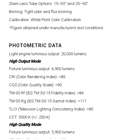
Zoom Lens Tube Options: 15–30° and 25–50°
Binning: Tight color and flux binning
Calibration: White Point Color Calibration
*Figure obtained under manufacturer's test conditions
PHOTOMETRIC DATA
Light engine luminous output: 20,000 lumens
High Output Mode
Fixture luminous output: 6,900 lumens
CRI (Color Rendering Index): >85
CQS (Color Quality Scale): >90
TM-30 Rf (IES TM-30-15 Fidelity Index): >84
TM-30 Rg (IES TM-30-15 Gamut Index): >111
TLCI (Television Lighting Consistency Index): >85
CCT: 5500 K (+/- 250 K)
High Quality Mode
Fixture luminous output: 5,900 lumens