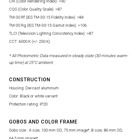
CRI (Color Rendering Index): >90
CQS (Color Quality Scale): >87
TM-30 Rf (IES TM-30-15 Fidelity Index): >84
TM-30 Rg (IES TM-30-15 Gamut Index): >106
TLCI (Television Lighting Consistency Index): >87
CCT: 6000 K (+/- 250 K)
* All Photometric Data measured in steady state (30 minutes warm-
up time) at 25°C ambient.
CONSTRUCTION
Housing: Die-cast aluminum
Color: Black or white variant
Protection rating: IP20
GOBOS AND COLOR FRAME
Gobo size : A size, 100 mm OD, 75 mm image*, B size, 86 mm OD,
64.5 mm image*