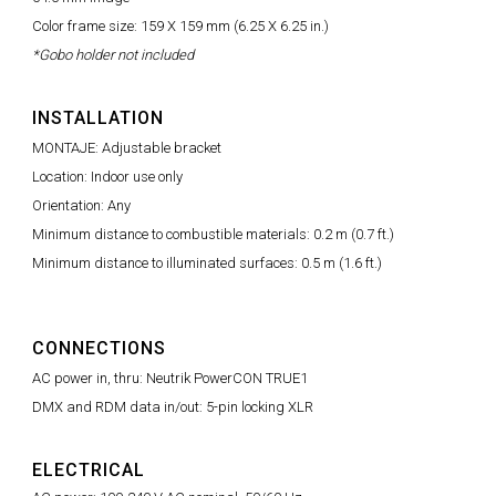
Color frame size: 159 X 159 mm (6.25 X 6.25 in.)
*Gobo holder not included
INSTALLATION
MONTAJE: Adjustable bracket
Location: Indoor use only
Orientation: Any
Minimum distance to combustible materials: 0.2 m (0.7 ft.)
Minimum distance to illuminated surfaces: 0.5 m (1.6 ft.)
CONNECTIONS
AC power in, thru: Neutrik PowerCON TRUE1
DMX and RDM data in/out: 5-pin locking XLR
ELECTRICAL