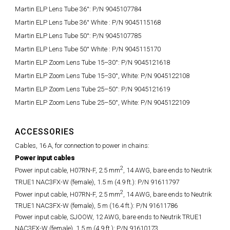
Martin ELP Lens Tube 36°: P/N 9045107784
Martin ELP Lens Tube 36° White : P/N 9045115168
Martin ELP Lens Tube 50°: P/N 9045107785
Martin ELP Lens Tube 50° White : P/N 9045115170
Martin ELP Zoom Lens Tube 15–30°: P/N 9045121618
Martin ELP Zoom Lens Tube 15–30°, White: P/N 9045122108
Martin ELP Zoom Lens Tube 25–50°: P/N 9045121619
Martin ELP Zoom Lens Tube 25–50°, White: P/N 9045122109
ACCESSORIES
Cables, 16 A, for connection to power in chains:
Power input cables
2
Power input cable, H07RN-F, 2.5 mm
, 14 AWG, bare ends to Neutrik
TRUE1 NAC3FX-W (female), 1.5 m (4.9 ft.): P/N 91611797
2
Power input cable, H07RN-F, 2.5 mm
, 14 AWG, bare ends to Neutrik
TRUE1 NAC3FX-W (female), 5 m (16.4 ft.): P/N 91611786
Power input cable, SJOOW, 12 AWG, bare ends to Neutrik TRUE1
NAC3FX-W (female), 1.5 m (4.9 ft.): P/N 91610173