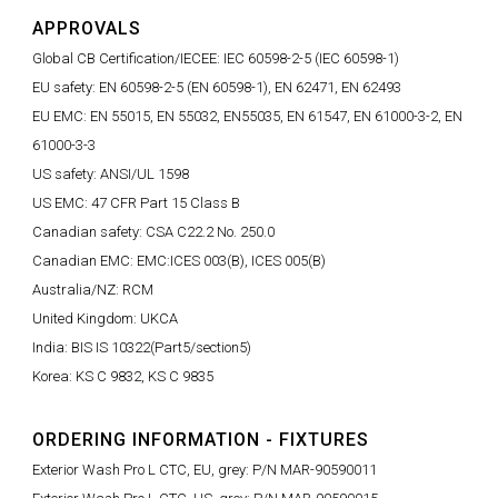
APPROVALS
Global CB Certification/IECEE: IEC 60598-2-5 (IEC 60598-1)
EU safety: EN 60598-2-5 (EN 60598-1), EN 62471, EN 62493
EU EMC: EN 55015, EN 55032, EN55035, EN 61547, EN 61000-3-2, EN
61000-3-3
US safety: ANSI/UL 1598
US EMC: 47 CFR Part 15 Class B
Canadian safety: CSA C22.2 No. 250.0
Canadian EMC: EMC:ICES 003(B), ICES 005(B)
Australia/NZ: RCM
United Kingdom: UKCA
India: BIS IS 10322(Part5/section5)
Korea: KS C 9832, KS C 9835
ORDERING INFORMATION - FIXTURES
Exterior Wash Pro L CTC, EU, grey: P/N MAR-90590011