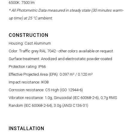
6500K: 7500 lm
* All Photometric Data measured in steady state (30 minutes warm-
up time) at 25 °C ambient.
CONSTRUCTION
Housing: Cast Aluminum
Color: Traffic grey RAL 7042 - other colors available on request
Surface treatment: Anodized and electrostatic powder-coated
Protection rating: IP66
Effective Projected Area (EPA): 0.097 m² / 0.120 m²
Impact resistance: IK08
Corrosion resistance: C5 High (ISO 12944-6)
Vibration resistance: 1.0g, Sinusoidal (IEC 60068-2-6), 0,7g RMS
Random (IEC 60068-2-64), 3.0g (ANSI C136-31)
INSTALLATION