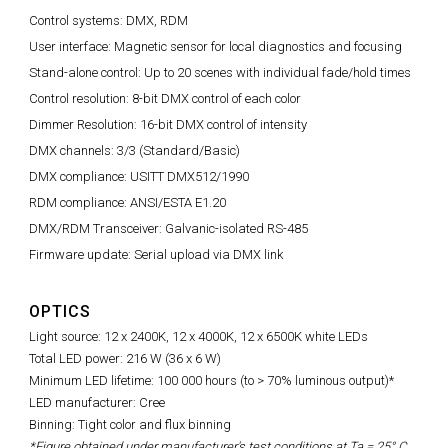
Control systems: DMX, RDM
User interface: Magnetic sensor for local diagnostics and focusing
Stand-alone control: Up to 20 scenes with individual fade/hold times
Control resolution: 8-bit DMX control of each color
Dimmer Resolution: 16-bit DMX control of intensity
DMX channels: 3/3 (Standard/Basic)
DMX compliance: USITT DMX512/1990
RDM compliance: ANSI/ESTA E1.20
DMX/RDM Transceiver: Galvanic-isolated RS-485
Firmware update: Serial upload via DMX link
OPTICS
Light source: 12 x 2400K, 12 x 4000K, 12 x 6500K white LEDs
Total LED power: 216 W (36 x 6 W)
Minimum LED lifetime: 100 000 hours (to > 70% luminous output)*
LED manufacturer: Cree
Binning: Tight color and flux binning
*Figure obtained under manufacturer's test conditions at Ta = 25° C.