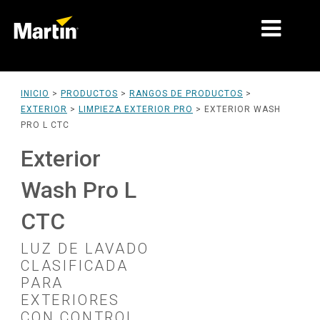
MERCADOS
INICIO
>
PRODUCTOS
>
RANGOS DE PRODUCTOS
>
EXTERIOR
>
LIMPIEZA EXTERIOR PRO
>
EXTERIOR WASH
TIPOS DE PRODUCTO
PRO L CTC
RANGOS DE PRODUCTOS
Exterior
NOTICIAS
Wash Pro L
ACERCA DE NOSOTROS
CTC
APRENDIZAJE
LUZ DE LAVADO
CLASIFICADA
SOPORTE
PARA
EXTERIORES
CON CONTROL