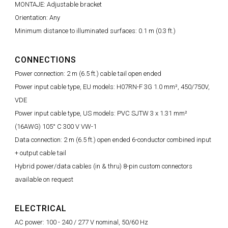
MONTAJE: Adjustable bracket
Orientation: Any
Minimum distance to illuminated surfaces: 0.1 m (0.3 ft.)
CONNECTIONS
Power connection: 2 m (6.5 ft.) cable tail open ended
Power input cable type, EU models: H07RN-F 3G 1.0 mm², 450/750V,
VDE
Power input cable type, US models: PVC SJTW 3 x 1.31 mm²
(16AWG) 105° C 300 V VW-1
Data connection: 2 m (6.5 ft.) open ended 6-conductor combined input
+ output cable tail
Hybrid power/data cables (in & thru) 8-pin custom connectors
available on request
ELECTRICAL
AC power: 100 - 240 / 277 V nominal, 50/60 Hz