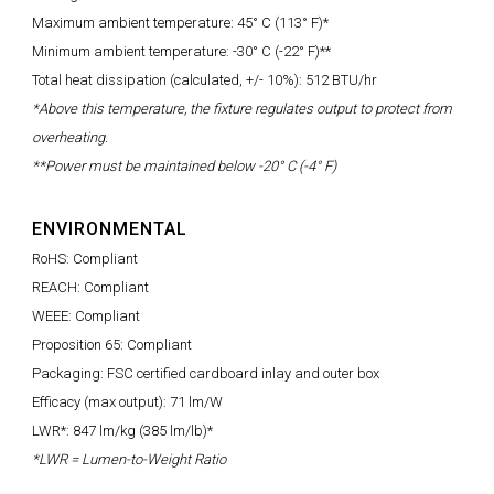
Maximum ambient temperature: 45° C (113° F)*
Minimum ambient temperature: -30° C (-22° F)**
Total heat dissipation (calculated, +/- 10%): 512 BTU/hr
*Above this temperature, the fixture regulates output to protect from
overheating.
**Power must be maintained below -20° C (-4° F)
ENVIRONMENTAL
RoHS: Compliant
REACH: Compliant
WEEE: Compliant
Proposition 65: Compliant
Packaging: FSC certified cardboard inlay and outer box
Efficacy (max output): 71 lm/W
LWR*: 847 lm/kg (385 lm/lb)*
*LWR = Lumen-to-Weight Ratio