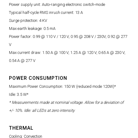
Power supply unit: Auto-ranging electronic switch-mode
Typical half-cycle RMS inrush current: 13 A
Surge protection: 4 KV
Max earth leakage: 0.5 mA
Power factor: 0.99 @ 110 V / 120 V, 0.95 @ 208 V / 230V, 0.92 @ 277
V
Max current draw: 1.50 A @ 100 V, 1.25 A @ 120 V, 0.65 A @ 230 V,
0.54 A @ 277 V
POWER CONSUMPTION
Maximum Power Consumption: 150 W (reduced mode 120W)*
Idle: 3.5 W*
* Measurements made at nominal voltage. Allow for a deviation of
+/- 10%. Idle: all LEDs at zero intensity
THERMAL
Cooling: Convection