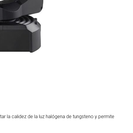
MAC VIPER
P3 POWERPORT LEGACY MO
VDO DOTRON
MAC VIPER LEGACY MODELS
VDO FATRON
VDO SCEPTRON
tar la calidez de la luz halógena de tungsteno y permite