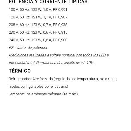
POTENCIA Y CORRIENTE TÍPICAS
100 V, 50 Hz:
122 W, 1,3 A, PF 0,991
120 V, 60 Hz:
121 W, 1,1 A, PF 0,987
208 V, 60 Hz:
123 W, 0,7 A, PF 0,938
230 V, 50 Hz:
123 W, 0,6 A, PF 0,915
240 V, 50 Hz:
123 W, 0,6 A, PF 0,900
PF = factor de potencia:
Mediciones realizadas a voltaje nominal con todos los LED a
intensidad total. Permitir una desviación de +/- 10%.:
TÉRMICO
Refrigeración:
Aire forzado (regulado por temperatura, bajo ruido,
niveles configurables por el usuario)
Temperatura ambiente máxima (Ta máx.):