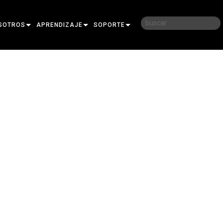
SOTROS
APRENDIZAJE
SOPORTE
RIA
CAPACITACIÓN
CONTÁCTENOS
D
SESIONES DE APRENDIZAJE
CENTRO DE AYUDA 24/7
AR
PORTAL PARA CONSULTORES
SOFTWARE
FIRMWARE
DESCARGAS
GARANTÍA
REGISTRO DEL PRODUCTO
SERVICIO