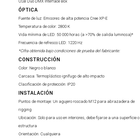
USB Duo DMX Interface Box
ÓPTICA
Fuente de luz:
Emisores de alta potencia Cree XP-E
Temperatura de color:
2800 K
Vida mínima de LED:
50 000 horas (a >70% de salida luminosa)*
Frecuencia de refresco LED:
1220 Hz
*Cifra obtenida bajo condiciones de prueba del fabricante:
CONSTRUCCIÓN
Color:
Negro o blanco
Carcasa:
Termoplástico ignífugo de alto impacto
Clasificación de protección:
IP20
INSTALACIÓN
Puntos de montaje:
Un agujero roscado M12 para abrazadera de
rigging
Ubicación:
Solo para uso en interiores, debe fijarse a una superficie o
estructura
Orientación:
Cualquiera