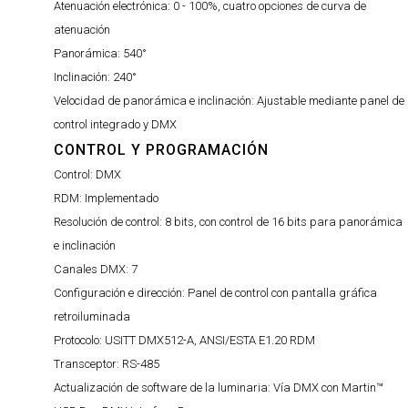
Atenuación electrónica:
0 - 100%, cuatro opciones de curva de
atenuación
Panorámica:
540°
Inclinación:
240°
Velocidad de panorámica e inclinación:
Ajustable mediante panel de
control integrado y DMX
CONTROL Y PROGRAMACIÓN
Control:
DMX
RDM:
Implementado
Resolución de control:
8 bits, con control de 16 bits para panorámica
e inclinación
Canales DMX:
7
Configuración e dirección:
Panel de control con pantalla gráfica
retroiluminada
Protocolo:
USITT DMX512-A, ANSI/ESTA E1.20 RDM
Transceptor:
RS-485
Actualización de software de la luminaria:
Vía DMX con Martin™