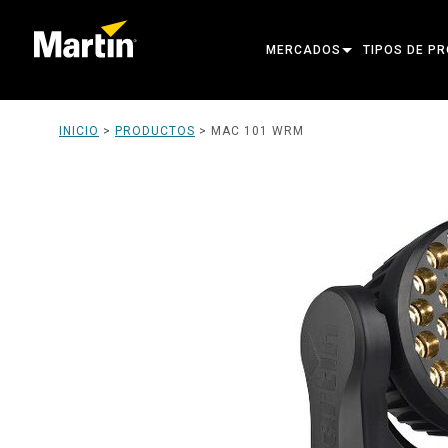
MERCADOS
TIPOS DE P
ARCHITECTURAL
CABEZAS MÓ
INICIO
>
PRODUCTOS
>
MAC 101 WRM
ENTERTAINMENT
FOCO DE SE
CREATE THE MOMENT
LUCES ESTÁT
LUCES CREA
ARQUITECTÓ
POTENCIA Y
HERRAMIENT
PRODUCTOS 