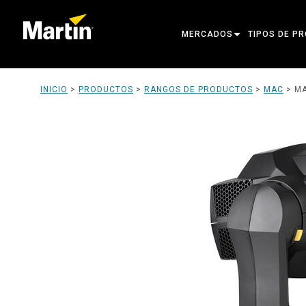
MERCADOS
TIPOS DE P
ARCHITECTURAL
CABEZAS MÓ
INICIO
>
PRODUCTOS
>
RANGOS DE PRODUCTOS
>
MAC
>
MA
ENTERTAINMENT
FOCO DE SE
CREATE THE MOMENT
LUCES ESTÁT
LUCES CREA
ARQUITECTÓ
POTENCIA Y
HERRAMIENT
PRODUCTOS 