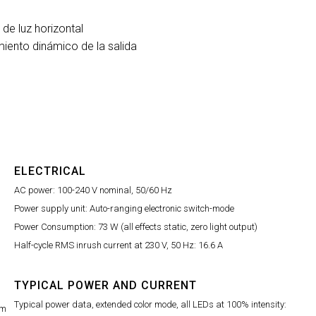
 de luz horizontal
iento dinámico de la salida
ELECTRICAL
AC power: 100-240 V nominal, 50/60 Hz
Power supply unit: Auto-ranging electronic switch-mode
Power Consumption: 73 W (all effects static, zero light output)
Half-cycle RMS inrush current at 230 V, 50 Hz: 16.6 A
TYPICAL POWER AND CURRENT
Typical power data, extended color mode, all LEDs at 100% intensity:
mm