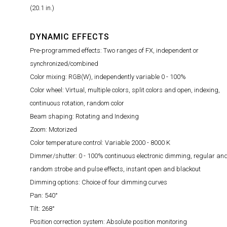
(20.1 in.)
DYNAMIC EFFECTS
Pre-programmed effects: Two ranges of FX, independent or
synchronized/combined
Color mixing: RGB(W), independently variable 0 - 100%
Color wheel: Virtual, multiple colors, split colors and open, indexing,
continuous rotation, random color
Beam shaping: Rotating and Indexing
Zoom: Motorized
Color temperature control: Variable 2000 - 8000 K
Dimmer/shutter: 0 - 100% continuous electronic dimming, regular an
random strobe and pulse effects, instant open and blackout
Dimming options: Choice of four dimming curves
Pan: 540°
Tilt: 268°
Position correction system: Absolute position monitoring