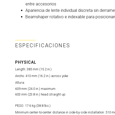
entre accesorios
Apariencia de lente individual discreta sin derrame
Beamshaper rotativo e indexable para posicionam
ESPECIFICACIONES
PHYSICAL
Length: 385 mm (15.2 in.)
Ancho: 410 mm (16.2 in.) across yoke
Altura:
609 mm (24.0 in.) maximum
603 mm (23.8 in.) head straight up
PESO: 17.6 kg (38.8 lbs.)
Minimum center-to-center distance in side-by-side installation: 510 