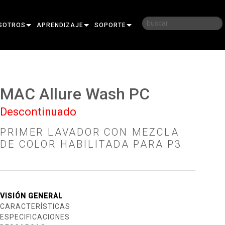
SOTROS
APRENDIZAJE
SOPORTE
RIA
CAPACITACIÓN
CONTÁCTENOS
D
SESIONES DE APRENDIZAJE
CENTRO DE AYUDA 24/7
MAC Allure Wash PC
AR
PORTAL PARA CONSULTORES
Descontinuado
SOFTWARE
PRIMER LAVADOR CON MEZCLA
FIRMWARE
DE COLOR HABILITADA PARA P3
DESCARGAS
GARANTÍA
VISIÓN GENERAL
REGISTRO DEL PRODUCTO
CARACTERÍSTICAS
ESPECIFICACIONES
SERVICIO