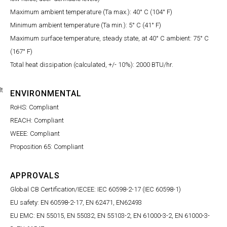
Maximum ambient temperature (Ta max.): 40° C (104° F)
Minimum ambient temperature (Ta min.): 5° C (41° F)
Maximum surface temperature, steady state, at 40° C ambient: 75° C
(167° F)
Total heat dissipation (calculated, +/- 10%): 2000 BTU/hr.
lt
ENVIRONMENTAL
RoHS: Compliant
REACH: Compliant
WEEE: Compliant
Proposition 65: Compliant
APPROVALS
Global CB Certification/IECEE: IEC 60598-2-17 (IEC 60598-1)
EU safety: EN 60598-2-17, EN 62471, EN62493
EU EMC: EN 55015, EN 55032, EN 55103-2, EN 61000-3-2, EN 61000-3-