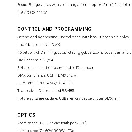
Focus: Range varies with zoom angle, from approx. 2 m (6.6 ft.) / 6 m
(19.7 ft.) to infinity
CONTROL AND PROGRAMMING
Setting and addressing: Control panel with backlit graphic display
and 4 buttons or via DMX
16-bit control: Dimming, color, rotating gobos, zoom, focus, pan and ti
DMX channels: 28/64
Fixture Identification: User-settable ID number
DMX compliance: USITT DMX512-A
RDM compliance: ANSI/ESTA E1.20
Transceiver: Opto-isolated RS-485
Fixture software update: USB memory device or over DMX link
OPTICS
Zoom range: 12° - 36° one-tenth peak (1:3)
Light source: 7 x 60W RGBW LEDs