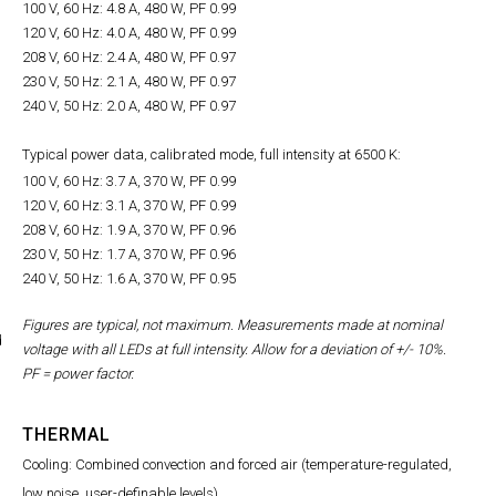
100 V, 60 Hz: 4.8 A, 480 W, PF 0.99
120 V, 60 Hz: 4.0 A, 480 W, PF 0.99
208 V, 60 Hz: 2.4 A, 480 W, PF 0.97
230 V, 50 Hz: 2.1 A, 480 W, PF 0.97
240 V, 50 Hz: 2.0 A, 480 W, PF 0.97
Typical power data, calibrated mode, full intensity at 6500 K:
100 V, 60 Hz: 3.7 A, 370 W, PF 0.99
120 V, 60 Hz: 3.1 A, 370 W, PF 0.99
208 V, 60 Hz: 1.9 A, 370 W, PF 0.96
230 V, 50 Hz: 1.7 A, 370 W, PF 0.96
240 V, 50 Hz: 1.6 A, 370 W, PF 0.95
Figures are typical, not maximum. Measurements made at nominal
d
voltage with all LEDs at full intensity. Allow for a deviation of +/- 10%.
PF = power factor.
THERMAL
Cooling: Combined convection and forced air (temperature-regulated,
low noise, user-definable levels)