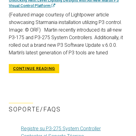
Unlocking Next Level Lighting Designs with All New Martin P3
Visual Control Platform
(Featured image courtesy of Lightpower article
showcasing Starmania installation utilizing P3 control.
Image: © ORF) Martin recently introduced its all-new
P3-175 and P3-275 System Controllers. Additionally, it
rolled out a brand new P3 Software Update v.6.0.0.
Martin’s latest generation of P3 tools are tuned
CONTINUE READING
SOPORTE/FAQS
Registre su P3-275 System Controller