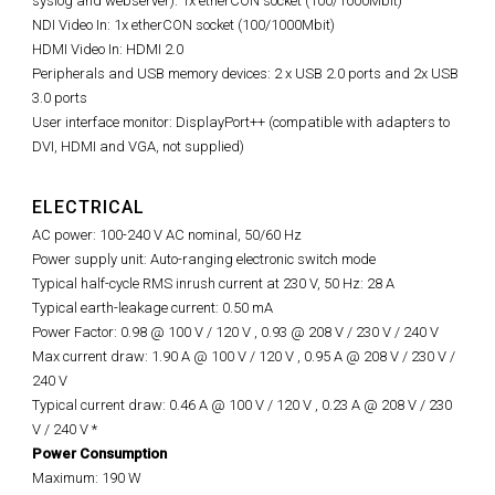
syslog and webserver): 1x etherCON socket (100/1000Mbit)
NDI Video In: 1x etherCON socket (100/1000Mbit)
HDMI Video In: HDMI 2.0
Peripherals and USB memory devices: 2 x USB 2.0 ports and 2x USB
3.0 ports
User interface monitor: DisplayPort++ (compatible with adapters to
DVI, HDMI and VGA, not supplied)
ELECTRICAL
AC power: 100-240 V AC nominal, 50/60 Hz
Power supply unit: Auto-ranging electronic switch mode
Typical half-cycle RMS inrush current at 230 V, 50 Hz: 28 A
Typical earth-leakage current: 0.50 mA
Power Factor: 0.98 @ 100 V / 120 V , 0.93 @ 208 V / 230 V / 240 V
Max current draw: 1.90 A @ 100 V / 120 V , 0.95 A @ 208 V / 230 V /
240 V
Typical current draw: 0.46 A @ 100 V / 120 V , 0.23 A @ 208 V / 230
V / 240 V *
Power Consumption
Maximum: 190 W