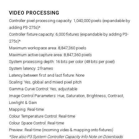
VIDEO PROCESSING
Controller pixel processing capacity: 1,040,000 pixels (expandable by
adding P3-275s)*
Controller fixture capacity: 6,000 fixtures (expandable by adding P3-
275s)*
Maximum workspace area: 8,847,360 pixels
Maximum active capture area:
8,847,360
pixels
System processing depth: 16 bits per color (48 bits per pixel)
System latency: 2 frames
Latency between first and last fixture: None
Scaling: Yes, global and mixed pixel pitch
Gamma Curve Control: Yes, adjustable
Image Control Parameters:
Hue, Saturation, Brightness, Contrast,
Lowlight & Gain
Mapping: Real-time
Colour Temperature Control: Real-time
Colour Space Control: Real-time
Preview: Real-time (incoming video & mapping onto fixtures)
*See also P3 System Controller Capacity Info Note on Downloads