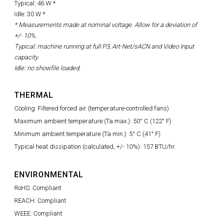
Typical: 46 W *
Idle: 30 W *
* Measurements made at nominal voltage. Allow for a deviation of
+/- 10%.
Typical: machine running at full P3, Art-Net/sACN and Video Input
capacity.
Idle:
no
showfile
loaded.
THERMAL
Cooling: Filtered forced air (temperature-controlled fans)
Maximum ambient temperature (Ta max.): 50° C (122° F)
Minimum ambient temperature (Ta min.): 5° C (41° F)
Typical heat dissipation (calculated, +/- 10%): 157 BTU/hr.
ENVIRONMENTAL
RoHS: Compliant
REACH: Compliant
WEEE: Compliant