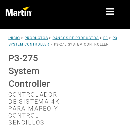
MERCADOS
INICIO
>
PRODUCTOS
>
RANGOS DE PRODUCTOS
>
P3
>
P3
SYSTEM CONTROLLER
>
P3-275 SYSTEM CONTROLLER
TIPOS DE PRODUCTO
P3-275
RANGOS DE PRODUCTOS
System
NOTICIAS
Controller
ACERCA DE NOSOTROS
CONTROLADOR
APRENDIZAJE
DE SISTEMA 4K
PARA MAPEO Y
SOPORTE
CONTROL
SENCILLOS