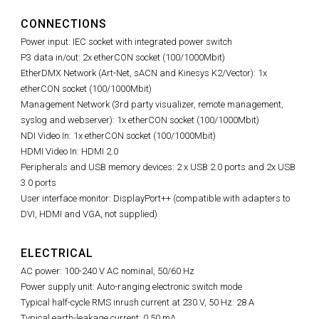
CONNECTIONS
Power input: IEC socket with integrated power switch
P3 data in/out: 2x etherCON socket (100/1000Mbit)
EtherDMX Network (Art-Net, sACN and Kinesys K2/Vector): 1x
etherCON socket (100/1000Mbit)
Management Network (
3rd party visualizer,
remote management,
syslog and webserver): 1x etherCON socket (100/1000Mbit)
NDI Video In: 1x etherCON socket (100/1000Mbit)
HDMI Video In: HDMI 2.0
Peripherals and USB memory devices: 2 x USB 2.0 ports and 2x USB
3.0 ports
User interface monitor: DisplayPort++ (compatible with adapters to
DVI, HDMI and VGA, not supplied)
ELECTRICAL
AC power: 100-240 V AC nominal, 50/60 Hz
Power supply unit: Auto-ranging electronic switch mode
Typical half-cycle RMS inrush current at 230 V, 50 Hz: 28 A
Typical earth-leakage current: 0.50 mA