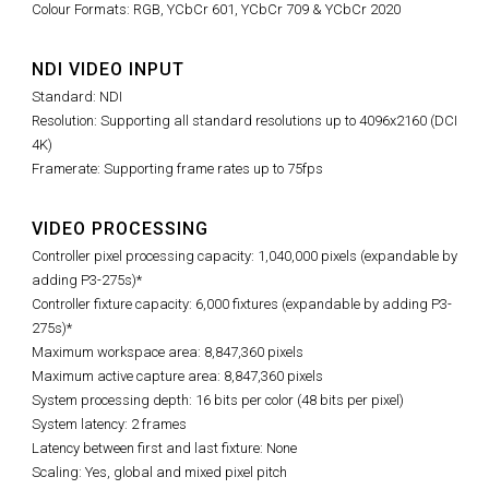
Colour Formats: RGB, YCbCr 601, YCbCr 709 & YCbCr 2020
NDI VIDEO INPUT
Standard: NDI
Resolution: Supporting all standard resolutions up to 4096x2160 (DCI
4K)
Framerate: Supporting frame rates up to 75fps
VIDEO PROCESSING
Controller pixel processing capacity: 1,040,000 pixels (expandable by
adding P3-275s)*
Controller fixture capacity: 6,000 fixtures (expandable by adding P3-
275s)*
Maximum workspace area: 8,847,360 pixels
Maximum active capture area:
8,847,360
pixels
System processing depth: 16 bits per color (48 bits per pixel)
System latency: 2 frames
Latency between first and last fixture: None
Scaling: Yes, global and mixed pixel pitch