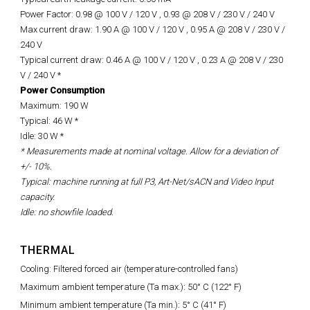
Power Factor: 0.98 @ 100 V / 120 V , 0.93 @ 208 V / 230 V / 240 V
Max current draw: 1.90 A @ 100 V / 120 V , 0.95 A @ 208 V / 230 V /
240 V
Typical current draw: 0.46 A @ 100 V / 120 V , 0.23 A @ 208 V / 230
V / 240 V *
Power Consumption
Maximum: 190 W
Typical: 46 W *
Idle: 30 W *
* Measurements made at nominal voltage. Allow for a deviation of
+/- 10%.
Typical: machine running at full P3, Art-Net/sACN and Video Input
capacity.
Idle:
no
showfile
loaded.
THERMAL
Cooling: Filtered forced air (temperature-controlled fans)
Maximum ambient temperature (Ta max.): 50° C (122° F)
Minimum ambient temperature (Ta min.): 5° C (41° F)