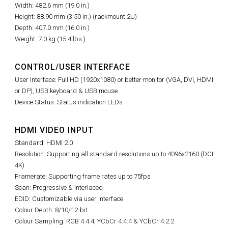
Width: 482.6 mm (19.0 in.)
Height: 88.90 mm (3.50 in.) (rackmount 2U)
Depth: 407.0 mm (16.0 in.)
Weight: 7.0 kg (15.4 lbs.)
CONTROL/USER INTERFACE
User Interface: Full HD (1920x1080) or better monitor (VGA, DVI, HDMI
or DP), USB keyboard & USB mouse
Device Status: Status indication LEDs
HDMI VIDEO INPUT
Standard: HDMI 2.0
Resolution: Supporting all standard resolutions up to 4096x2160 (DCI
4K)
Framerate: Supporting frame rates up to 75fps
Scan: Progressive & Interlaced
EDID: Customizable via user interface
Colour Depth: 8/10/12-bit
Colour Sampling: RGB 4:4:4, YCbCr 4:4:4 & YCbCr 4:2:2