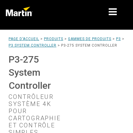
MARCHÉS
PAGE D’ACCUEIL
>
PRODUITS
>
GAMMES DE PRODUITS
>
P3
>
P3 SYSTEM CONTROLLER
>
P3-275 SYSTEM CONTROLLER
TYPES DE PRODUIT
P3-275
GAMMES DE PRODUITS
System
NEWS
Controller
À PROPOS DE NOUS
CONTRÔLEUR
APPRENTISSAGE
SYSTÈME 4K
POUR
SUPPORT
CARTOGRAPHIE
ET CONTRÔLE
SIMPLES