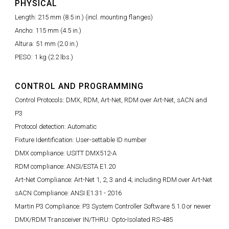
PHYSICAL
Length: 215 mm (8.5 in.) (incl. mounting flanges)
Ancho: 115 mm (4.5 in.)
Altura: 51 mm (2.0 in.)
PESO: 1 kg (2.2 lbs.)
CONTROL AND PROGRAMMING
Control Protocols: DMX, RDM, Art-Net, RDM over Art-Net, sACN and
P3
Protocol detection: Automatic
Fixture Identification: User-settable ID number
DMX compliance: USITT DMX512-A
RDM compliance: ANSI/ESTA E1.20
Art-Net Compliance: Art-Net 1, 2, 3 and 4; including RDM over Art-Net
sACN Compliance: ANSI E1.31 - 2016
Martin P3 Compliance: P3 System Controller Software 5.1.0 or newer
DMX/RDM Transceiver IN/THRU: Opto-Isolated RS-485