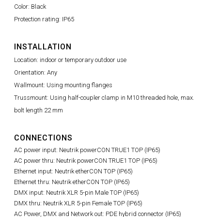
Color: Black
Protection rating: IP65
INSTALLATION
Location: indoor or temporary outdoor use
Orientation: Any
Wallmount: Using mounting flanges
Trussmount: Using half-coupler clamp in M10 threaded hole, max.
bolt length 22 mm
CONNECTIONS
AC power input: Neutrik powerCON TRUE1 TOP (IP65)
AC power thru: Neutrik powerCON TRUE1 TOP (IP65)
Ethernet input: Neutrik etherCON TOP (IP65)
Ethernet thru: Neutrik etherCON TOP (IP65)
DMX input: Neutrik XLR 5-pin Male TOP (IP65)
DMX thru: Neutrik XLR 5-pin Female TOP (IP65)
AC Power, DMX and Network out: PDE hybrid connector (IP65)