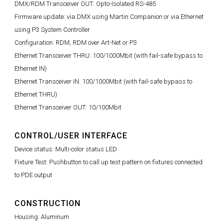
DMX/RDM Transceiver OUT: Opto-Isolated RS-485
Firmware update: via DMX using Martin Companion or via Ethernet
using P3 System Controller
Configuration: RDM, RDM over Art-Net or P3
Ethernet Transceiver THRU: 100/1000Mbit (with fail-safe bypass to
Ethernet IN)
Ethernet Transceiver IN: 100/1000Mbit (with fail-safe bypass to
Ethernet THRU)
Ethernet Transceiver OUT: 10/100Mbit
CONTROL/USER INTERFACE
Device status: Multi-color status LED
Fixture Test: Pushbutton to call up test pattern on fixtures connected
to PDE output
CONSTRUCTION
Housing: Aluminum