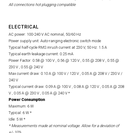
All connections hot plugging compatible
ELECTRICAL
AC power: 100-240 V AC nominal, 50/60 Hz
Power supply unit: Auto-ranging electronic switch mode
Typical half-cycle RMS inrush current at 230 V, 50 Hz: 1.5 A
Typical earth-leakage current: 0.25 mA
Power Factor: 0.58 @ 100 V , 0.56 @ 120 V , 0.55 @ 208 V , 0.55 @
230 V , 0.55 @ 240 V
Max current draw: 0.10 A @ 100 V / 120 V , 0.05 A @ 208 V / 230 V /
240 V
Typical current draw: 0.09 A @ 100 V , 0.08 A @ 120 V , 0.05 A @ 208
V , 0.05 A @ 230 V , 0.05 A @ 240 V *
Power Consumption
Maximum: 6 W
Typical: 6 W *
Idle: 5 W *
* Measurements made at nominal voltage. Allow for a deviation of
+/- 10%.