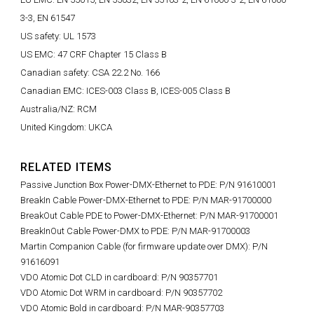
3-3, EN 61547
US safety: UL 1573
US EMC: 47 CRF Chapter 15 Class B
Canadian safety: CSA 22.2 No. 166
Canadian EMC: ICES-003 Class B, ICES-005 Class B
Australia/NZ: RCM
United Kingdom: UKCA
RELATED ITEMS
Passive Junction Box Power-DMX-Ethernet to PDE: P/N 91610001
BreakIn Cable Power-DMX-Ethernet to PDE: P/N MAR-91700000
BreakOut Cable PDE to Power-DMX-Ethernet: P/N MAR-91700001
BreakInOut Cable Power-DMX to PDE: P/N MAR-91700003
Martin Companion Cable (for firmware update over DMX): P/N
91616091
VDO Atomic Dot CLD in cardboard: P/N 90357701
VDO Atomic Dot WRM in cardboard: P/N 90357702
VDO Atomic Bold in cardboard: P/N MAR-90357703