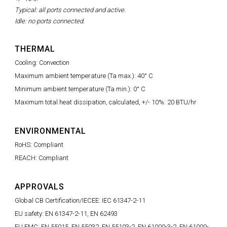
Typical: all ports connected and active.
Idle: no ports connected.
THERMAL
Cooling: Convection
Maximum ambient temperature (Ta max.): 40° C
Minimum ambient temperature (Ta min.): 0° C
Maximum total heat dissipation, calculated, +/- 10%: 20 BTU/hr
ENVIRONMENTAL
RoHS: Compliant
REACH: Compliant
APPROVALS
Global CB Certification/IECEE: IEC 61347-2-11
EU safety: EN 61347-2-11, EN 62493
EU EMC: EN 55015, EN 55032, EN 55103-2, EN 61000-3-2, EN 61000-