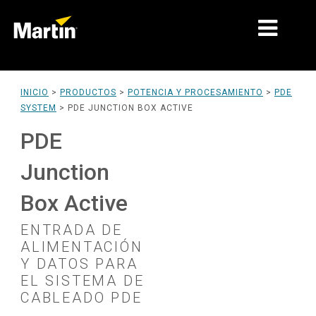
MERCADOS
INICIO
>
PRODUCTOS
>
POTENCIA Y PROCESAMIENTO
>
PDE
SYSTEM
>
PDE JUNCTION BOX ACTIVE
TIPOS DE PRODUCTO
PDE
RANGOS DE PRODUCTOS
Junction
NOTICIAS
Box Active
ACERCA DE NOSOTROS
ENTRADA DE
APRENDIZAJE
ALIMENTACIÓN
Y DATOS PARA
SOPORTE
EL SISTEMA DE
CABLEADO PDE