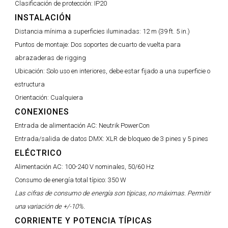
Clasificación de protección:
IP20
INSTALACIÓN
Distancia mínima a superficies iluminadas:
12 m (39 ft. 5 in.)
Puntos de montaje:
Dos soportes de cuarto de vuelta para
abrazaderas de rigging
Ubicación:
Solo uso en interiores, debe estar fijado a una superficie o
estructura
Orientación:
Cualquiera
CONEXIONES
Entrada de alimentación AC:
Neutrik PowerCon
Entrada/salida de datos DMX:
XLR de bloqueo de 3 pines y 5 pines
ELÉCTRICO
Alimentación AC:
100-240 V nominales, 50/60 Hz
Consumo de energía total típico:
350 W
Las cifras de consumo de energía son típicas, no máximas. Permitir
una variación de +/-10%.
CORRIENTE Y POTENCIA TÍPICAS