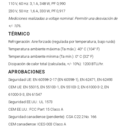
110 V, 60 Hz:
3,1 A, 348 W, PF 0,990
230 V, 50 Hz:
1,6 A, 330 W, PF.0,917
Mediciones realizadas a voltaje nominal. Permitir una desviación de
+/- 10%.
TÉRMICO
Refrigeración:
Aire forzado (regulada por temperatura, bajo ruido)
Temperatura ambiente máxima (Ta máx.):
40° C (104° F)
Temperatura ambiente mínima (Ta mín.):
0° C (32° F)
Disipación de calor total (calculada, +/- 10%):
1200 BTU/hr.
APROBACIONES
Seguridad UE:
EN 60598-2-17 (EN 60598-1), EN 62471, EN 62493
CEM UE:
EN 55015, EN 55103-1, EN 55103-2, EN 61000-3-2, EN
61000-3-3, EN 61547
Seguridad EE.UU.:
UL 1573
CEM EE.UU.:
FCC Part 15 Class A
Seguridad canadiense (pendiente):
CSA C22.2 No. 166
CEM canadiense:
ICES-003 Class A