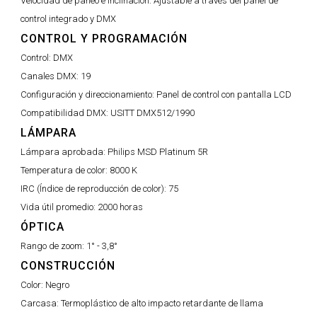
Velocidad de paneo e inclinación:
Ajustable a través del panel de
control integrado y DMX
CONTROL Y PROGRAMACIÓN
Control:
DMX
Canales DMX:
19
Configuración y direccionamiento:
Panel de control con pantalla LCD
Compatibilidad DMX:
USITT DMX512/1990
LÁMPARA
Lámpara aprobada:
Philips MSD Platinum 5R
Temperatura de color:
8000 K
IRC (Índice de reproducción de color):
75
Vida útil promedio:
2000 horas
ÓPTICA
Rango de zoom:
1° - 3,8°
CONSTRUCCIÓN
Color:
Negro
Carcasa:
Termoplástico de alto impacto retardante de llama