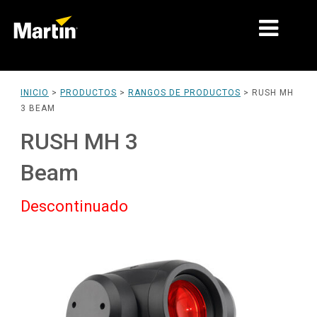
MERCADOS
INICIO
>
PRODUCTOS
>
RANGOS DE PRODUCTOS
>
RUSH MH
3 BEAM
TIPOS DE PRODUCTO
RUSH MH 3
RANGOS DE PRODUCTOS
Beam
NOTICIAS
Descontinuado
ACERCA DE NOSOTROS
APRENDIZAJE
SOPORTE