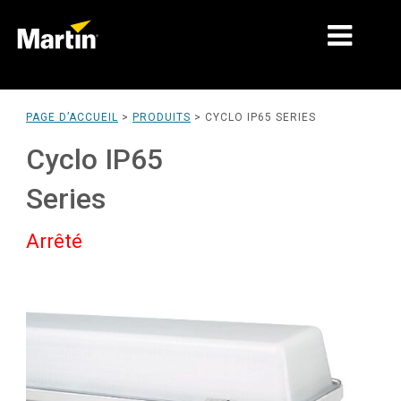
MARCHÉS
PAGE D’ACCUEIL
>
PRODUITS
>
CYCLO IP65 SERIES
TYPES DE PRODUIT
Cyclo IP65
GAMMES DE PRODUITS
Series
NEWS
Arrêté
À PROPOS DE NOUS
APPRENTISSAGE
SUPPORT