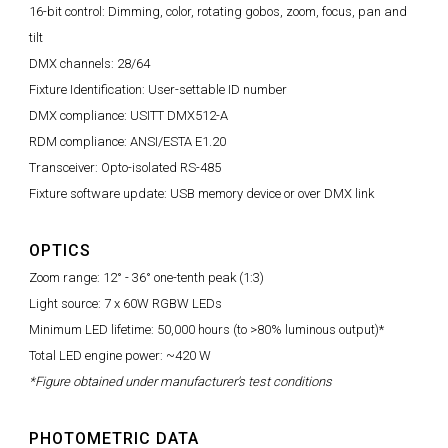
16-bit control: Dimming, color, rotating gobos, zoom, focus, pan and
tilt
DMX channels: 28/64
Fixture Identification: User-settable ID number
DMX compliance: USITT DMX512-A
RDM compliance: ANSI/ESTA E1.20
Transceiver: Opto-isolated RS-485
Fixture software update: USB memory device or over DMX link
OPTICS
Zoom range: 12° - 36° one-tenth peak (1:3)
Light source: 7 x 60W RGBW LEDs
Minimum LED lifetime: 50,000 hours (to >80% luminous output)*
Total LED engine power: ~420 W
*Figure obtained under manufacturer's test conditions
PHOTOMETRIC DATA