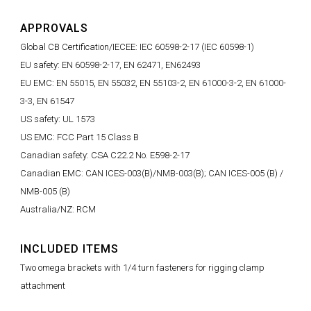
APPROVALS
Global CB Certification/IECEE: IEC 60598-2-17 (IEC 60598-1)
EU safety: EN 60598-2-17, EN 62471, EN62493
EU EMC: EN 55015, EN 55032, EN 55103-2, EN 61000-3-2, EN 61000-
3-3, EN 61547
US safety: UL 1573
US EMC: FCC Part 15 Class B
Canadian safety: CSA C22.2 No. E598-2-17
Canadian EMC: CAN ICES-003(B)/NMB-003(B); CAN ICES-005 (B) /
NMB-005 (B)
Australia/NZ: RCM
INCLUDED ITEMS
Two omega brackets with 1/4 turn fasteners for rigging clamp
attachment