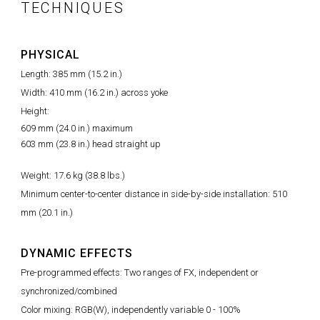
TECHNIQUES
PHYSICAL
Length: 385 mm (15.2 in.)
Width: 410 mm (16.2 in.) across yoke
Height:
609 mm (24.0 in.) maximum
603 mm (23.8 in.) head straight up
Weight: 17.6 kg (38.8 lbs.)
Minimum center-to-center distance in side-by-side installation: 510
mm (20.1 in.)
DYNAMIC EFFECTS
Pre-programmed effects: Two ranges of FX, independent or
synchronized/combined
Color mixing: RGB(W), independently variable 0 - 100%