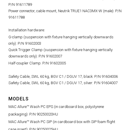
P/N 91611789
Power connector, cable mount, Neutrik TRUE1 NAC3MX-W (male): P/N
91611788
Installation hardware:
G-clamp (suspension with fixture hanging vertically downwards
only):
P/N 91602003
Quick Trigger Clamp (suspension with fixture hanging vertically
downwards only): P/N 91602007
Half-coupler Clamp: P/N 91602005
Safety Cable, SWL 60 kg, BGV C1 / DGUV 17, black: P/N 91604006
Safety Cable, SWL 60 kg, BGV C1 / DGUV 17, silver: P/N 91604007
MODELS
MAC Allure™ Wash PC EPS (in cardboard box, polystyrene
packaging): P/N 90250020HU
MAC Allure™ Wash PC SIP (in cardboard box with SIP foam flight
case insert): P/N 90250025HU