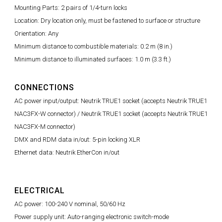
Mounting Parts: 2 pairs of 1/4-turn locks
Location: Dry location only, must be fastened to surface or structure
Orientation: Any
Minimum distance to combustible materials: 0.2 m (8 in.)
Minimum distance to illuminated surfaces: 1.0 m (3.3 ft.)
CONNECTIONS
AC power input/output: Neutrik TRUE1 socket (accepts Neutrik TRUE1
NAC3FX-W connector) / Neutrik TRUE1 socket (accepts Neutrik TRUE1
NAC3FX-M connector)
DMX and RDM data in/out: 5-pin locking XLR
Ethernet data: Neutrik EtherCon in/out
ELECTRICAL
AC power: 100-240 V nominal, 50/60 Hz
Power supply unit: Auto-ranging electronic switch-mode