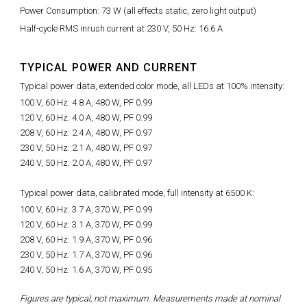
Power Consumption: 73 W (all effects static, zero light output)
Half-cycle RMS inrush current at 230 V, 50 Hz: 16.6 A
TYPICAL POWER AND CURRENT
Typical power data, extended color mode, all LEDs at 100% intensity:
100 V, 60 Hz: 4.8 A, 480 W, PF 0.99
120 V, 60 Hz: 4.0 A, 480 W, PF 0.99
208 V, 60 Hz: 2.4 A, 480 W, PF 0.97
230 V, 50 Hz: 2.1 A, 480 W, PF 0.97
240 V, 50 Hz: 2.0 A, 480 W, PF 0.97
Typical power data, calibrated mode, full intensity at 6500 K:
100 V, 60 Hz: 3.7 A, 370 W, PF 0.99
120 V, 60 Hz: 3.1 A, 370 W, PF 0.99
208 V, 60 Hz: 1.9 A, 370 W, PF 0.96
230 V, 50 Hz: 1.7 A, 370 W, PF 0.96
240 V, 50 Hz: 1.6 A, 370 W, PF 0.95
Figures are typical, not maximum. Measurements made at nominal