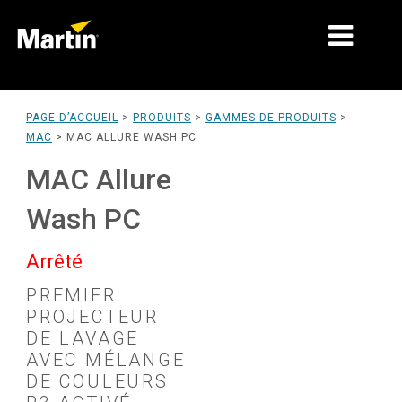
MARCHÉS
PAGE D’ACCUEIL
>
PRODUITS
>
GAMMES DE PRODUITS
>
MAC
>
MAC ALLURE WASH PC
TYPES DE PRODUIT
MAC Allure
GAMMES DE PRODUITS
Wash PC
NEWS
Arrêté
À PROPOS DE NOUS
PREMIER
APPRENTISSAGE
PROJECTEUR
DE LAVAGE
SUPPORT
AVEC MÉLANGE
DE COULEURS