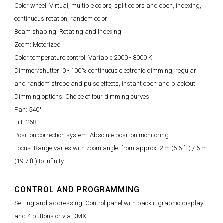
Color wheel: Virtual, multiple colors, split colors and open, indexing,
continuous rotation, random color
Beam shaping: Rotating and Indexing
Zoom: Motorized
Color temperature control: Variable 2000 - 8000 K
Dimmer/shutter: 0 - 100% continuous electronic dimming, regular
and random strobe and pulse effects, instant open and blackout
Dimming options: Choice of four dimming curves
Pan: 540°
Tilt: 268°
Position correction system: Absolute position monitoring
Focus: Range varies with zoom angle, from approx. 2 m (6.6 ft.) / 6 m
(19.7 ft.) to infinity
CONTROL AND PROGRAMMING
Setting and addressing: Control panel with backlit graphic display
and 4 buttons or via DMX