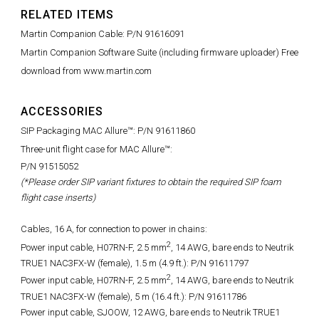
RELATED ITEMS
Martin Companion Cable: P/N 91616091
Martin Companion Software Suite (including firmware uploader) Free
download from www.martin.com
ACCESSORIES
SIP Packaging MAC Allure™: P/N 91611860
Three-unit flight case for MAC Allure™:
P/N 91515052
(*Please order SIP variant fixtures to obtain the required SIP foam
flight case inserts)
Cables, 16 A, for connection to power in chains:
2
Power input cable, H07RN-F, 2.5 mm
, 14 AWG, bare ends to Neutrik
TRUE1 NAC3FX-W (female), 1.5 m (4.9 ft.): P/N 91611797
2
Power input cable, H07RN-F, 2.5 mm
, 14 AWG, bare ends to Neutrik
TRUE1 NAC3FX-W (female), 5 m (16.4 ft.): P/N 91611786
Power input cable, SJOOW, 12 AWG, bare ends to Neutrik TRUE1