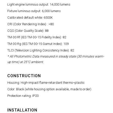
Light engine luminous output: 14,000 lumens
Fixture luminous output: 6,000 lumens
Calibrated default white: 6500K
CRI (Color Rendering Index) : >80
CQS (Color Quality Scale): 88
TM-30 Rf (IES TM-30-15 Fidelity Index): 82
TM-30 Rg (IES TM-30-15 Gamut Index): 109
TLCI (Television Lighting Consistency Index): 82
* All Photometric Data measured in steady state (30 minutes warm-
up time) at 25°C ambient.
CONSTRUCTION
Housing: High-impact flame-retardant thermo¬plastic
Color: Black (white housing option available, made to order)
Protection rating: IP20
INSTALLATION