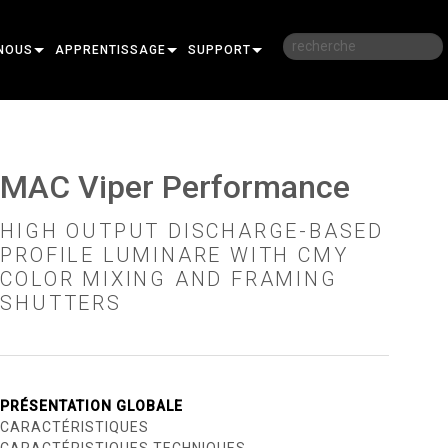
NOUS
APPRENTISSAGE
SUPPORT
RE
FORMATION
NOUS CONTACTER
SESSIONS DE FORMATION EN LIGNE
CENTRE D’AIDE 24/7
MAC Viper Performance
PORTAIL CONSULTANTS
HIGH OUTPUT DISCHARGE-BASED
LOGICIEL
PROFILE LUMINARE WITH CMY
COLOR MIXING AND FRAMING
FIRMWARE
SHUTTERS
TÉLÉCHARGEMENTS
GARANTIE
R
ENREGISTREMENT DU PRODUIT
PRÉSENTATION GLOBALE
CARACTÉRISTIQUES
SERVICE