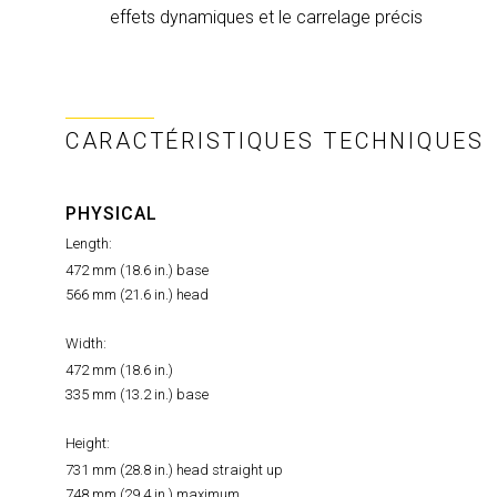
effets dynamiques et le carrelage précis
CARACTÉRISTIQUES TECHNIQUES
PHYSICAL
Length:
472 mm (18.6 in.) base
566 mm (21.6 in.) head
Width:
472 mm (18.6 in.)
335 mm (13.2 in.) base
Height:
731 mm (28.8 in.) head straight up
748 mm (29.4 in.) maximum