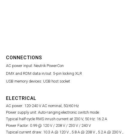
CONNECTIONS
AC power input: Neutrik PowerCon
DMX and RDM data in/out: 5-pin locking XLR
USB memory devices: USB host socket
ELECTRICAL
AC power: 120-240 V AC nominal, 50/60 Hz
Power supply unit: Auto-ranging electronic switch mode
Typical half-cycle RMS inrush current at 230 V, 50 Hz: 16.2 A
Power Factor: 0.99 @ 120 V / 208 V / 230 V / 240 V
Typical current draw: 10.3 A @ 120 V , 5.8 A @ 208 V , 5.2 A @ 230 V ,