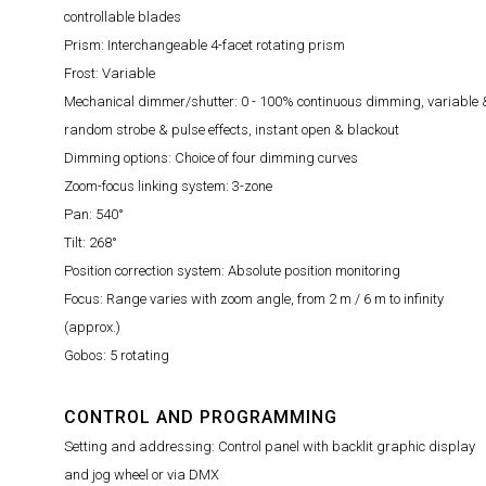
controllable blades
Prism: Interchangeable 4-facet rotating prism
Frost: Variable
Mechanical dimmer/shutter: 0 - 100% continuous dimming, variable 
random strobe & pulse effects, instant open & blackout
Dimming options: Choice of four dimming curves
Zoom-focus linking system: 3-zone
Pan: 540°
Tilt: 268°
Position correction system: Absolute position monitoring
Focus: Range varies with zoom angle, from 2 m / 6 m to infinity
(approx.)
Gobos: 5 rotating
CONTROL AND PROGRAMMING
Setting and addressing: Control panel with backlit graphic display
and jog wheel or via DMX