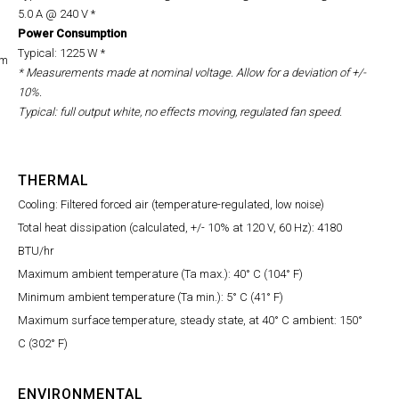
5.0 A @ 240 V *
Power Consumption
Typical: 1225 W *
mm
* Measurements made at nominal voltage. Allow for a deviation of +/-
10%.
Typical: full output white, no effects moving, regulated fan speed.
THERMAL
Cooling: Filtered forced air (temperature-regulated, low noise)
Total heat dissipation (calculated, +/- 10% at 120 V, 60 Hz): 4180
BTU/hr
Maximum ambient temperature (Ta max.): 40° C (104° F)
Minimum ambient temperature (Ta min.): 5° C (41° F)
Maximum surface temperature, steady state, at 40° C ambient: 150°
C (302° F)
ENVIRONMENTAL