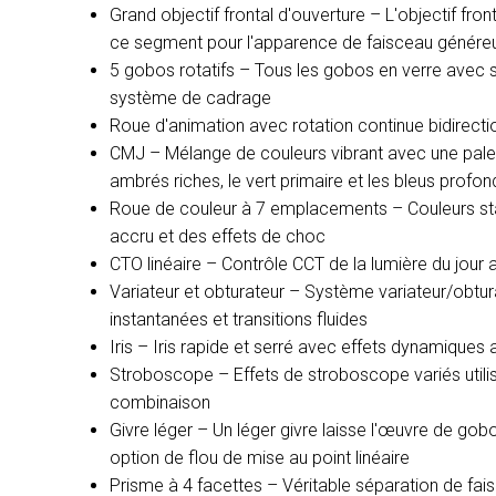
Grand objectif frontal d'ouverture – L'objectif fro
ce segment pour l'apparence de faisceau généreu
5 gobos rotatifs – Tous les gobos en verre avec 
système de cadrage
Roue d'animation avec rotation continue bidirecti
CMJ – Mélange de couleurs vibrant avec une palett
ambrés riches, le vert primaire et les bleus profon
Roue de couleur à 7 emplacements – Couleurs stat
accru et des effets de choc
CTO linéaire – Contrôle CCT de la lumière du jour
Variateur et obturateur – Système variateur/obtur
instantanées et transitions fluides
Iris – Iris rapide et serré avec effets dynamiques 
Stroboscope – Effets de stroboscope variés uti
combinaison
Givre léger – Un léger givre laisse l'œuvre de g
option de flou de mise au point linéaire
Prisme à 4 facettes – Véritable séparation de fais