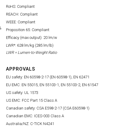
RoHS: Compliant
REACH: Compliant
WEEE: Compliant
&
Proposition 65: Compliant
Efficacy (max output): 20 lm/w
LWR*: 628 lm/kg (285 lm/lb)
LWR = Lumen-to-Weight Ratio
APPROVALS
EU safety: EN 60598-2-17 (EN 60598-1), EN 62471
EU EMC: EN 55015, EN 55103-1, EN 55103-2, EN 61547
US safety: UL 1573
US EMC: FCC Part 15 Class A
Canadian safety: CSA E598-2-17 (CSA E60598-1)
Canadian EMC: ICES-003 Class A
Australia/NZ: C-TICK N4241