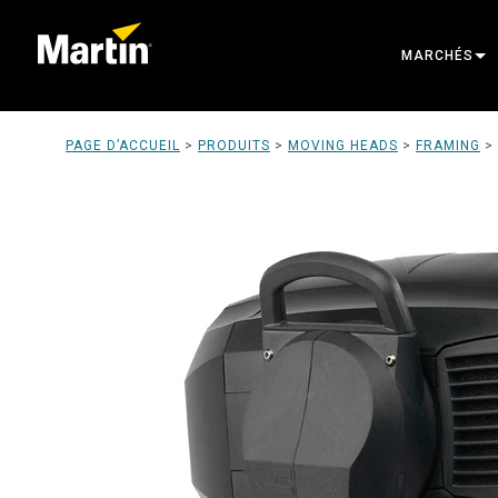
MARCHÉS
ARCHITECTU
PAGE D’ACCUEIL
>
PRODUITS
>
MOVING HEADS
>
FRAMING
>
ENTERTAINM
CREATE THE