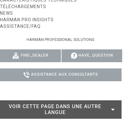
CARACTÉRISTIQUES TECHNIQUES
TÉLÉCHARGEMENTS
 MODELS
CONFORMITÉ
NEWS
HARMAN PRO INSIGHTS
DELS
CONNEXION À L'ASSISTANCE
ASSISTANCE/FAQ
HARMAN PROFESSIONAL SOLUTIONS:
FIND_DEALER
HAVE_QUESTION
ASSISTANCE AUX CONSULTANTS
VOIR CETTE PAGE DANS UNE AUTRE
LANGUE