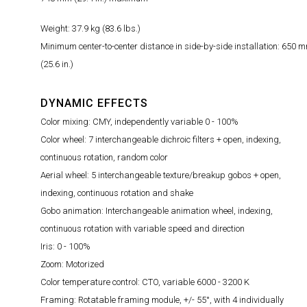
Weight: 37.9 kg (83.6 lbs.)
Minimum center-to-center distance in side-by-side installation: 650 
(25.6 in.)
DYNAMIC EFFECTS
Color mixing: CMY, independently variable 0 - 100%
Color wheel: 7 interchangeable dichroic filters + open, indexing,
continuous rotation, random color
Aerial wheel: 5 interchangeable texture/breakup gobos + open,
indexing, continuous rotation and shake
Gobo animation: Interchangeable animation wheel, indexing,
continuous rotation with variable speed and direction
Iris: 0 - 100%
Zoom: Motorized
Color temperature control: CTO, variable 6000 - 3200 K
Framing: Rotatable framing module, +/- 55°, with 4 individually