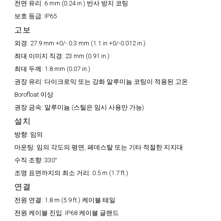
전면 유리:
6 mm (0.24 in.) 반사 방지 코팅
보호 등급:
IP65
고보
외경:
27.9 mm +0/- 0.3 mm (1.1 in +0/-0.012 in.)
최대 이미지 직경:
23 mm (0.91 in.)
최대 두께:
1.8 mm (0.07 in.)
권장 유리:
다이크로익 또는 강화 알루미늄 코팅이 적용된 고온
Borofloat 이상
권장 금속:
알루미늄 (스틸은 임시 사용만 가능)
설치
방향:
임의
마운팅:
임의 각도의 평면, 페데스탈 또는 기타 적절한 지지대
수직 조향:
330°
조명 표면까지의 최소 거리:
0.5 m (1.7 ft.)
연결
전원 연결:
1.8 m (5.9 ft.) 케이블 테일
전원 케이블 진입:
IP68 케이블 글랜드