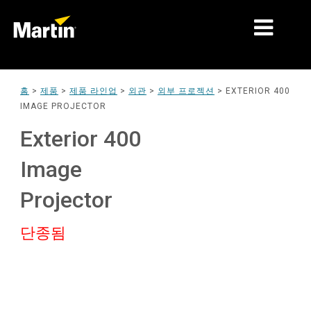
시장
홈
>
제품
>
제품 라인업
>
외관
>
외부 프로젝션
>
EXTERIOR 400
IMAGE PROJECTOR
제품 유형
Exterior 400
제품 라인업
Image
뉴스
Projector
회사 소개
단종됨
학습
지원