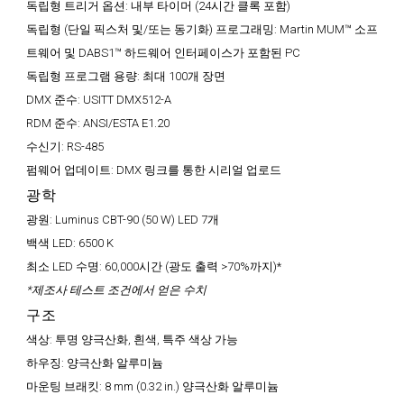
독립형 트리거 옵션:
내부 타이머 (24시간 클록 포함)
독립형 (단일 픽스처 및/또는 동기화) 프로그래밍:
Martin MUM™ 소프
트웨어 및 DABS1™ 하드웨어 인터페이스가 포함된 PC
독립형 프로그램 용량:
최대 100개 장면
DMX 준수:
USITT DMX512-A
RDM 준수:
ANSI/ESTA E1.20
수신기:
RS-485
펌웨어 업데이트:
DMX 링크를 통한 시리얼 업로드
광학
광원:
Luminus CBT-90 (50 W) LED 7개
백색 LED:
6500 K
최소 LED 수명:
60,000시간 (광도 출력 >70%까지)*
*제조사 테스트 조건에서 얻은 수치
구조
색상:
투명 양극산화, 흰색, 특주 색상 가능
하우징:
양극산화 알루미늄
마운팅 브래킷:
8 mm (0.32 in.) 양극산화 알루미늄