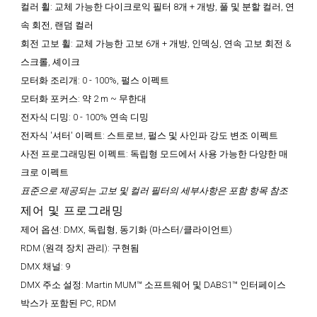
컬러 휠:
교체 가능한 다이크로익 필터 8개 + 개방, 풀 및 분할 컬러, 연
속 회전, 랜덤 컬러
회전 고보 휠:
교체 가능한 고보 6개 + 개방, 인덱싱, 연속 고보 회전 &
스크롤, 셰이크
모터화 조리개:
0 - 100%, 펄스 이펙트
모터화 포커스:
약 2 m ~ 무한대
전자식 디밍:
0 - 100% 연속 디밍
전자식 '셔터' 이펙트:
스트로브, 펄스 및 사인파 강도 변조 이펙트
사전 프로그래밍된 이펙트:
독립형 모드에서 사용 가능한 다양한 매
크로 이펙트
표준으로 제공되는 고보 및 컬러 필터의 세부사항은 포함 항목 참조
제어 및 프로그래밍
제어 옵션:
DMX, 독립형, 동기화 (마스터/클라이언트)
RDM (원격 장치 관리):
구현됨
DMX 채널:
9
DMX 주소 설정:
Martin MUM™ 소프트웨어 및 DABS1™ 인터페이스
박스가 포함된 PC, RDM