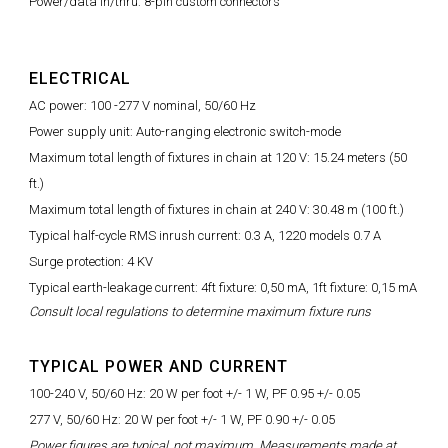
Power/data in/thru: 8-pin custom connectors
ELECTRICAL
AC power: 100 -277 V nominal, 50/60 Hz
Power supply unit: Auto-ranging electronic switch-mode
Maximum total length of fixtures in chain at 120 V: 15.24 meters (50
ft.)
Maximum total length of fixtures in chain at 240 V: 30.48 m (100 ft.)
Typical half-cycle RMS inrush current: 0.3 A, 1220 models 0.7 A
Surge protection: 4 KV
Typical earth-leakage current: 4ft fixture: 0,50 mA, 1ft fixture: 0,15 mA
Consult local regulations to determine maximum fixture runs
TYPICAL POWER AND CURRENT
100-240 V, 50/60 Hz: 20 W per foot +/- 1 W, PF 0.95 +/- 0.05
277 V, 50/60 Hz: 20 W per foot +/- 1 W, PF 0.90 +/- 0.05
Power figures are typical, not maximum. Measurements made at