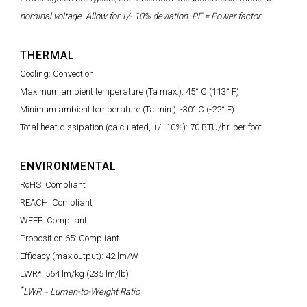
nominal voltage. Allow for +/- 10% deviation. PF = Power factor.
THERMAL
Cooling: Convection
Maximum ambient temperature (Ta max.): 45° C (113° F)
Minimum ambient temperature (Ta min.): -30° C (-22° F)
Total heat dissipation (calculated, +/- 10%): 70 BTU/hr. per foot
ENVIRONMENTAL
RoHS: Compliant
REACH: Compliant
WEEE: Compliant
Proposition 65: Compliant
Efficacy (max output): 42 lm/W
LWR*: 564 lm/kg (235 lm/lb)
*
LWR = Lumen-to-Weight Ratio