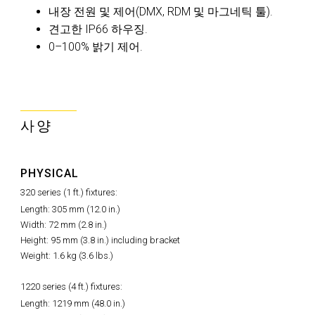
내장 전원 및 제어(DMX, RDM 및 마그네틱 툴).
견고한 IP66 하우징.
0–100% 밝기 제어.
사양
PHYSICAL
320 series (1 ft.) fixtures:
Length: 305 mm (12.0 in.)
Width: 72 mm (2.8 in.)
Height: 95 mm (3.8 in.) including bracket
Weight: 1.6 kg (3.6 lbs.)
1220 series (4 ft.) fixtures:
Length: 1219 mm (48.0 in.)