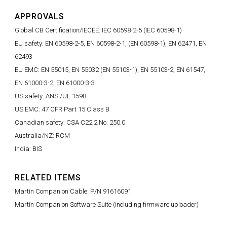
APPROVALS
Global CB Certification/IECEE: IEC 60598-2-5 (IEC 60598-1)
EU safety: EN 60598-2-5, EN 60598-2-1, (EN 60598-1), EN 62471, EN
62493
EU EMC: EN 55015, EN 55032 (EN 55103-1), EN 55103-2, EN 61547,
EN 61000-3-2, EN 61000-3-3
US safety: ANSI/UL 1598
US EMC: 47 CFR Part 15 Class B
Canadian safety: CSA C22.2 No. 250.0
Australia/NZ: RCM
India: BIS
RELATED ITEMS
Martin Companion Cable: P/N 91616091
Martin Companion Software Suite (including firmware uploader)