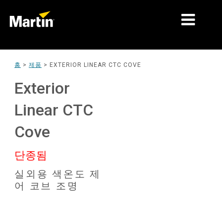
시장
홈
>
제품
>
EXTERIOR LINEAR CTC COVE
제품 유형
Exterior
제품 라인업
Linear CTC
뉴스
Cove
회사 소개
단종됨
학습
실외용 색온도 제
어 코브 조명
지원