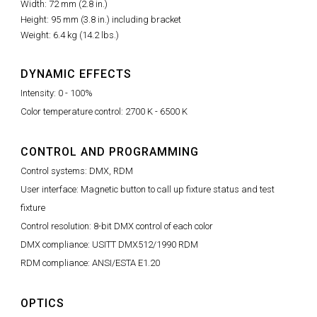
Width: 72 mm (2.8 in.)
Height: 95 mm (3.8 in.) including bracket
Weight: 6.4 kg (14.2 lbs.)
DYNAMIC EFFECTS
Intensity: 0 - 100%
Color temperature control: 2700 K - 6500 K
CONTROL AND PROGRAMMING
Control systems: DMX, RDM
User interface: Magnetic button to call up fixture status and test
fixture
Control resolution: 8-bit DMX control of each color
DMX compliance: USITT DMX512/1990 RDM
RDM compliance: ANSI/ESTA E1.20
OPTICS