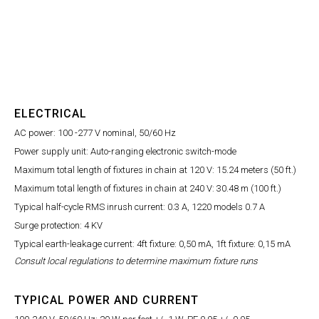
ELECTRICAL
AC power: 100 -277 V nominal, 50/60 Hz
Power supply unit: Auto-ranging electronic switch-mode
Maximum total length of fixtures in chain at 120 V: 15.24 meters (50 ft.)
Maximum total length of fixtures in chain at 240 V: 30.48 m (100 ft.)
Typical half-cycle RMS inrush current: 0.3 A, 1220 models 0.7 A
Surge protection: 4 KV
Typical earth-leakage current: 4ft fixture: 0,50 mA, 1ft fixture: 0,15 mA
Consult local regulations to determine maximum fixture runs
TYPICAL POWER AND CURRENT