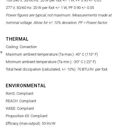
100-240 V, 50/60 Hz: 20 W per foot +/- 1 W, PF 0.95 +/- 0.05
277 V, 50/60 Hz: 20 W per foot +/- 1 W, PF 0.90 +/- 0.05
Power figures are typical, not maximum. Measurements made at
nominal voltage. Allow for +/- 10% deviation. PF = Power factor.
THERMAL
Cooling: Convection
re
Maximum ambient temperature (Ta max.): 45° C (113° F)
Minimum ambient temperature (Ta min.): -30° C (-22° F)
Total heat dissipation (calculated, +/- 10%): 70 BTU/hr. per foot
ENVIRONMENTAL
RoHS: Compliant
REACH: Compliant
WEEE: Compliant
Proposition 65: Compliant
Efficacy (max output): 55 lm/W