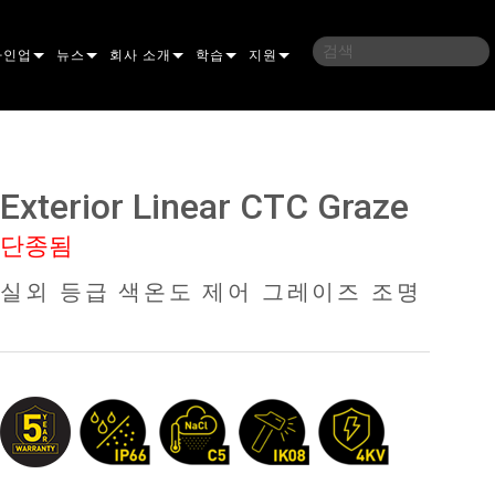
라인업
뉴스
회사 소개
학습
지원
밍
사례 연구
연혁
교육
문의하기
언
언론 자료
지속 가능성
학습 세션
상시 지원 센터
Exterior Linear CTC Graze
ELP ELLIPSOIDAL
구매처
컨설턴트 포털
단종됨
이브리드
이달
브 & 블라인더
ELP FRESNEL
ERA PERFORMANCE
소프트웨어
실외 등급 색온도 제어 그레이즈 조명
조명
조명
ELP PAR
ERA PROFILE
EXTERIOR DOT PRO
펌웨어
 조명
 컨트롤러
ERA WASH
익스테리어 리니어 프로
MAC AURA
다운로드
 프로젝션
RPORTS
웨어 도구
LA
외부 프로젝션
MAC ENCORE
보증
IVE DOTS
RPORTS LEGACY MODELS
 도구
외장 세척 프로
MAC ONE
P3 SYSTEM CONTROLLER
제품 등록
YSTEM
MAC ULTRA
P3 POWERPORT
VDO ATOMIC
서비스