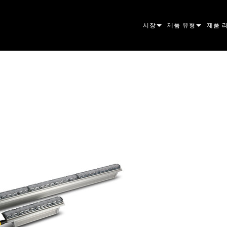
시장
제품 유형
제품 
ARCHITECTURAL
무빙 헤드
프레이
아토믹
ENTERTAINMENT
팔로우스팟
스팟
컴패니
CREATE THE MOMENT
스태틱 라이트
세척
프레넬
ELP
크리에이티브 조명
빔 하
엘립소
스트로
ERA
건축용
빔
PAR 
선형
워시 
외관
전원 및 프로세싱
DOT
리니어
시스템
MAC
도구
이미지
POWE
소프트
MACU
단종된 제품
CREAT
POWE
서비스
P3
PDE S
VDO