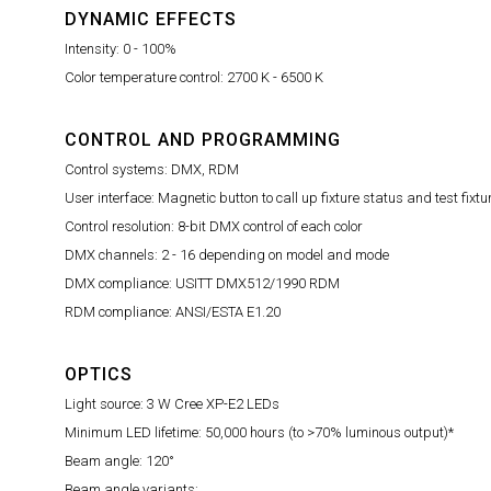
DYNAMIC EFFECTS
Intensity: 0 - 100%
Color temperature control: 2700 K - 6500 K
CONTROL AND PROGRAMMING
Control systems: DMX, RDM
User interface: Magnetic button to call up fixture status and test fixtu
Control resolution: 8-bit DMX control of each color
DMX channels: 2 - 16 depending on model and mode
DMX compliance: USITT DMX512/1990 RDM
RDM compliance: ANSI/ESTA E1.20
OPTICS
Light source: 3 W Cree XP-E2 LEDs
Minimum LED lifetime: 50,000 hours (to >70% luminous output)*
Beam angle: 120°
Beam angle variants: