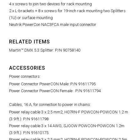
4 x screws to join two devices for rack mounting
2 x L-brackets + 8 x screws for 19-inch rack mounting two Splitters
(1U) or surface mounting
Neutrik PowerCon NAC3FCA male input connector
RELATED ITEMS
Martin™ DMX 5.3 Splitter: P/N 90758140
ACCESSORIES
Power connectors:
Power Connector PowerCON Male: P/N 91611795
Power Connector PowerCON Female : P/N 91611794
Cables, 16 A, for connection to power in chains:
Power relay cable 3 x 2.5 mm2, H07RN-F POWCON-POWCON 1.2 m
(3.9 ft.): P/N 91611798
Power relay cable 3 x 14 AWG, SJOOW POWCON-POWCON 1.2m
(3.9 ft.): P/N 91610175
Power relay cable 3 x 2.5 mm2, H07RN-F POWCON-POWCON 2.5m