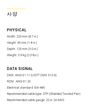
사양
PHYSICAL
Width: 220 mm (8.7 in.)
Height: 45 mm (1.8 in.)
Depth: 125 mm (5.0 in.)
Weight: 0.9 kg (2.0 lbs.)
DATA SIGNAL
DMX: ANSI E1.11 (USITT DMX 512-A)
RDM : ANSI E1.20
Electrical standard: EIA-485
Recommended cable type: STP (Shielded Twisted Pair)
Recommended cable gauge: 22 or 24 AWG