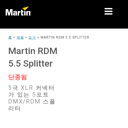
시장
홈
>
제품
>
도구
>
MARTIN RDM 5.5 SPLITTER
제품 유형
Martin RDM
제품 라인업
5.5 Splitter
뉴스
단종됨
회사 소개
5극 XLR 커넥터
가 있는 5포트
학습
DMX/RDM 스플
리터
지원