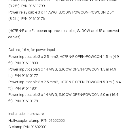
(8.2 ft.): P/N 91611799
Power relay cable 3 x 14 AWG, SJOOW POWCON-POWCON 2.5m
(8.2 ft.): P/N 91610176
(H07RN-F are European approved cables, SJOOW are US approved
cables)
Cables, 16 A, for power input:
Power input cable 3 x 2.5 mm2, H07RN-F OPEN-POWCON 1.5 m (4.9
ft.): P/N 91611800
Power input cable 3 x 14 AWG, SJOOW OPEN-POWCON 1.5 m (4.9
ft.): P/N 91610177
Power input cable 3 x 2.5 mm2, H07RN-F OPEN-POWCON 5.0 m (16.4
ft.): P/N 91611801
Power input cable 3 x 14 AWG, SJOOW OPEN-POWCON 5.0 m (16.4
ft.): P/N 91610178
Installation hardware:
Half-coupler clamp: P/N 91602005
G-clamp:P/N 91602003