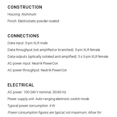
CONSTRUCTION
Housing: Aluminum
Finish: Electrostatic powder-coated
CONNECTIONS
Data input: 5-pin XLR male
Data throughput (not amplified or branched): 5-pin XLR female
Data outputs (optically isolated and amplified): 5 x 5-pin XLR female
AC power input: Neutrik PowerCon
AC power throughput: Neutrik PowerCon
ELECTRICAL
AC power: 100-240 V nominal, 50/60 Hz
Power supply unit: Auto-ranging electronic switch-mode
Typical power consumption: 4 W
Power consumption figures are typical, not maximum. Allow for