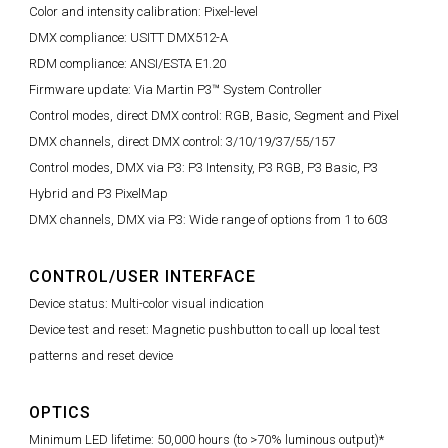
Color and intensity calibration: Pixel-level
DMX compliance: USITT DMX512-A
RDM compliance: ANSI/ESTA E1.20
Firmware update: Via Martin P3™ System Controller
Control modes, direct DMX control: RGB, Basic, Segment and Pixel
DMX channels, direct DMX control: 3/10/19/37/55/157
Control modes, DMX via P3: P3 Intensity, P3 RGB, P3 Basic, P3
Hybrid and P3 PixelMap
DMX channels, DMX via P3: Wide range of options from 1 to 603
CONTROL/USER INTERFACE
Device status: Multi-color visual indication
Device test and reset: Magnetic pushbutton to call up local test
patterns and reset device
OPTICS
Minimum LED lifetime: 50,000 hours (to >70% luminous output)*