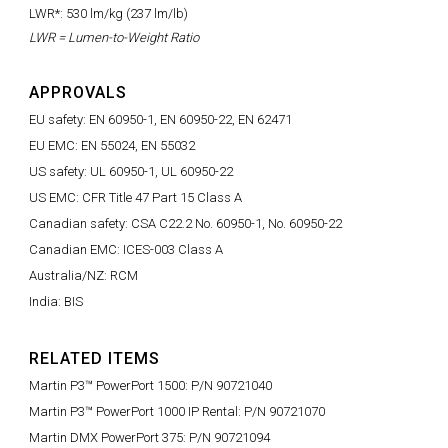
LWR*: 530 lm/kg (237 lm/lb)
LWR = Lumen-to-Weight Ratio
APPROVALS
EU safety: EN 60950-1, EN 60950-22, EN 62471
EU EMC: EN 55024, EN 55032
US safety: UL 60950-1, UL 60950-22
US EMC: CFR Title 47 Part 15 Class A
Canadian safety: CSA C22.2 No. 60950-1, No. 60950-22
Canadian EMC: ICES-003 Class A
Australia/NZ: RCM
India: BIS
RELATED ITEMS
Martin P3™ PowerPort 1500: P/N 90721040
Martin P3™ PowerPort 1000 IP Rental: P/N 90721070
Martin DMX PowerPort 375: P/N 90721094