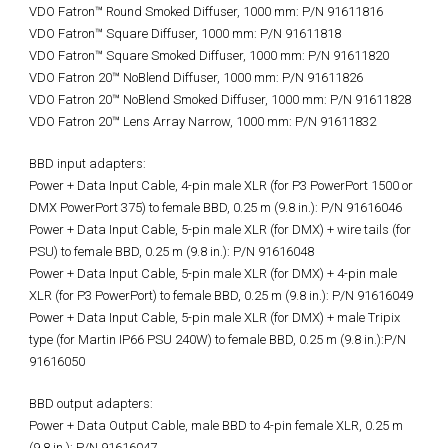
VDO Fatron™ Round Smoked Diffuser, 1000 mm: P/N 91611816
VDO Fatron™ Square Diffuser, 1000 mm: P/N 91611818
VDO Fatron™ Square Smoked Diffuser, 1000 mm: P/N 91611820
VDO Fatron 20™ NoBlend Diffuser, 1000 mm: P/N 91611826
VDO Fatron 20™ NoBlend Smoked Diffuser, 1000 mm: P/N 91611828
VDO Fatron 20™ Lens Array Narrow, 1000 mm: P/N 91611832
BBD input adapters:
Power + Data Input Cable, 4-pin male XLR (for P3 PowerPort 1500 or
DMX PowerPort 375) to female BBD, 0.25 m (9.8 in.): P/N 91616046
Power + Data Input Cable, 5-pin male XLR (for DMX) + wire tails (for
PSU) to female BBD, 0.25 m (9.8 in.): P/N 91616048
Power + Data Input Cable, 5-pin male XLR (for DMX) + 4-pin male
XLR (for P3 PowerPort) to female BBD, 0.25 m (9.8 in.): P/N 91616049
Power + Data Input Cable, 5-pin male XLR (for DMX) + male Tripix
type (for Martin IP66 PSU 240W) to female BBD, 0.25 m (9.8 in.):P/N
91616050
BBD output adapters:
Power + Data Output Cable, male BBD to 4-pin female XLR, 0.25 m
(9.8 in.): P/N 91616047