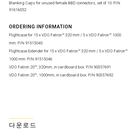
Blanking Caps for unused female BBD connectors, set of 10: P/N
91616052
ORDERING INFORMATION
Flightcase for 15 x VDO Fatron™ 320 mm / 5 x VDO Fatron™ 1000
mm: P/N 91515045
Flightcase Extender for 15 x VDO Fatron™ 320 mm / 5 x VDO Fatron™
1000 mm: P/N 91515046
VDO Fatron 20™, 320mm, in cardboard box: P/N 90357691
VDO Fatron 20™, 1000mm, in cardboard box: P/N 90357692
다운로드