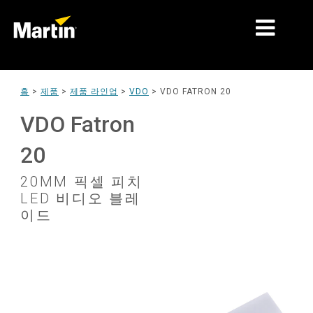
시장
홈
>
제품
>
제품 라인업
>
VDO
>
VDO FATRON 20
제품 유형
VDO Fatron
제품 라인업
20
뉴스
20MM 픽셀 피치
LED 비디오 블레
회사 소개
이드
학습
지원