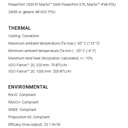
PowerPort 1000 IP, Martin™ DMX PowerPort 375, Martin™ IP66 PSU
240W or generic 48 VDC PSU
THERMAL
Cooling: Convection
Maximum ambient temperature (Ta max.): 45° C (113° F)
Minimum ambient temperature (Ta min.): -20° C (-4° F)
Maximum total heat dissipation, calculated, +/- 10%:
VDO Fatron™ 20, 320 mm: 70 BTU/hr
VDO Fatron™ 20, 1000 mm: 205 BTU/hr
ENVIRONMENTAL
RoHS: Compliant
REACH: Compliant
WEEE: Compliant
Proposition 65: Compliant
Efficacy (max output): 22.1 lm/W