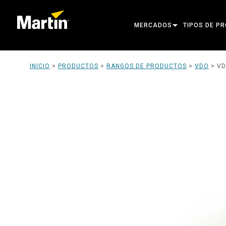
MERCADOS
TIPOS DE P
ARCHITECTURAL
CABEZAS MÓ
INICIO
>
PRODUCTOS
>
RANGOS DE PRODUCTOS
>
VDO
>
VD
ENTERTAINMENT
FOCO DE SE
CREATE THE MOMENT
LUCES ESTÁT
LUCES CREA
ARQUITECTÓ
POTENCIA Y
HERRAMIENT
PRODUCTOS 