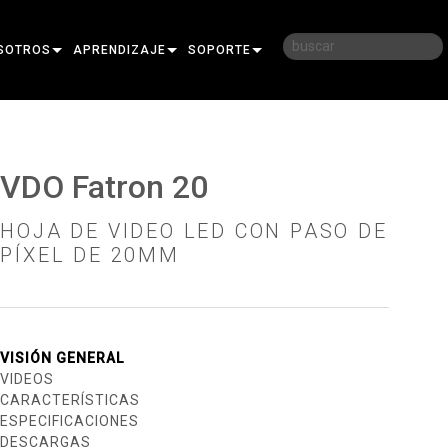
SOTROS
APRENDIZAJE
SOPORTE
RIA
CAPACITACIÓN
CONTÁCTENOS
D
SESIONES DE APRENDIZAJE
CENTRO DE AYUDA 24/7
VDO Fatron 20
AR
PORTAL PARA CONSULTORES
HOJA DE VIDEO LED CON PASO DE
SOFTWARE
PÍXEL DE 20MM
FIRMWARE
DESCARGAS
VISIÓN GENERAL
GARANTÍA
VIDEOS
CARACTERÍSTICAS
REGISTRO DEL PRODUCTO
ESPECIFICACIONES
SERVICIO
DESCARGAS