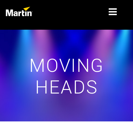
MARKNADER
PRODUKTTYPER
MOVING
PRODUCT RANGES
NYHETER
HEADS
OM OSS
LÄRANDE
SUPPORT