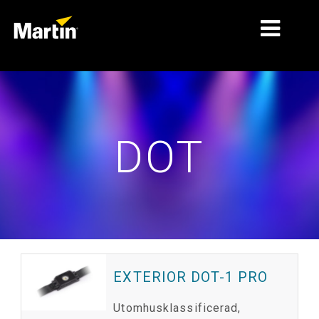
MARKNADER
PRODUKTTYPER
DOT
PRODUKTSERIER
NYHETER
OM OSS
LÄRANDE
SUPPORT
EXTERIOR DOT-1 PRO
Utomhusklassificerad,