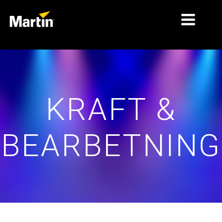
MARKNADER
PRODUKTTYPER
KRAFT &
PRODUKTSERIER
NYHETER
BEARBETNING
OM OSS
LÄRANDE
SUPPORT