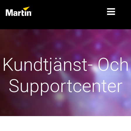
MARKNADER
PRODUKTTYPER
Kundtjänst- Och
PRODUCT RANGES
NYHETER
Supportcenter
OM OSS
LÄRANDE
SUPPORT