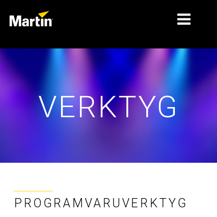
MARKNADER
PRODUKTTYPER
VERKTYG
PRODUKTSERIER
NYHETER
OM OSS
LÄRANDE
SUPPORT
PROGRAMVARUVERKTYG