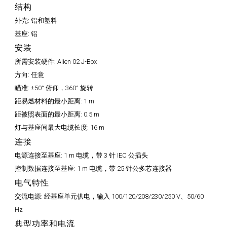
结构
外壳:
铝和塑料
基座:
铝
安装
所需安装硬件:
Alien 02 J-Box
方向:
任意
瞄准:
±50° 俯仰，360° 旋转
距易燃材料的最小距离:
1 m
距被照表面的最小距离:
0.5 m
灯与基座间最大电缆长度:
16 m
连接
电源连接至基座:
1 m 电缆，带 3 针 IEC 公插头
控制数据连接至基座:
1 m 电缆，带 25 针公多芯连接器
电气特性
交流电源:
经基座单元供电，输入 100/120/208/230/250 V、50/60
Hz
典型功率和电流