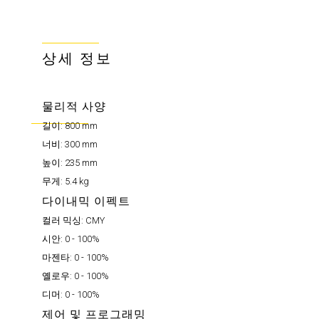
상세 정보
물리적 사양
길이:
800 mm
너비:
300 mm
높이:
235 mm
무게:
5.4 kg
다이내믹 이펙트
컬러 믹싱:
CMY
시안:
0 - 100%
마젠타:
0 - 100%
옐로우:
0 - 100%
디머:
0 - 100%
제어 및 프로그래밍