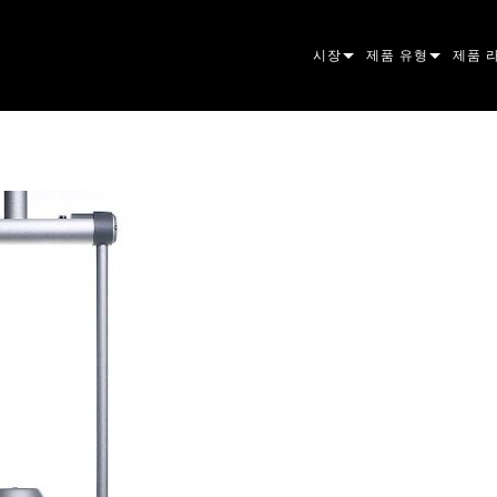
시장
제품 유형
제품 
ARCHITECTURAL
무빙 헤드
프레이
아토믹
ENTERTAINMENT
팔로우스팟
스팟
컴패니
CREATE THE MOMENT
스태틱 라이트
세척
프레넬
ELP
크리에이티브 조명
빔 하
엘립소
스트로
ERA
건축용
빔
PAR 
선형
워시 
외관
전원 및 프로세싱
DOT
리니어
시스템
MAC
도구
이미지
POWE
소프트
MACU
단종된 제품
CREAT
POWE
서비스
P3
PDE S
VDO