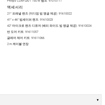
Philips CDM-SA/T 150 W 램프:
97010111
액세서리
21° 프레넬 렌즈 (미디엄 빔 앵글 제공):
91610022
41° x 46° 빔셰이퍼 렌즈:
91610023
42° 마이크로 렌즈 디퓨저 (베리 와이드 빔 앵글 제공):
91610024
반 도어 키트:
91611057
글레어 제어 키트:
91611066
2 m 케이블 연장