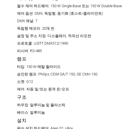
필수 제어 하드웨어:
150 W Single Base 또는 150 W Double Base
제어 옵션:
DMX, 독립형, 동기화 (호스트/클라이언트)
DMX 채널:
7
독립형 메모리:
20개 씬
설정 및 주소 지정:
디스플레이, 적외선 리모컨
프로토콜:
USITT DMX512/1990
리시버:
RS-485
램프
타입:
150 W 메탈 할라이드
승인된 램프:
Philips CDM-SA/T 150, GE CMH 150
소켓:
G12
제어:
자동 및/또는 원격 온/오프
구조
하우징:
알루미늄 및 플라스틱
베이스:
알루미늄
설치
필수 설치 하드웨어:
Alien 02 J-Box