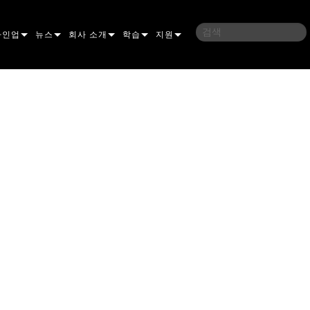
라인업
뉴스
회사 소개
학습
지원
밍
사례 연구
연혁
교육
문의하기
언
언론 자료
지속 가능성
학습 세션
상시 지원 센터
ELP ELLIPSOIDAL
구매처
컨설턴트 포털
이브리드
이달
브 & 블라인더
ELP FRESNEL
ERA PERFORMANCE
소프트웨어
조명
조명
ELP PAR
ERA PROFILE
EXTERIOR DOT PRO
펌웨어
 조명
 컨트롤러
ERA WASH
익스테리어 리니어 프로
MAC AURA
다운로드
 프로젝션
RPORTS
웨어 도구
LA
외부 프로젝션
MAC ENCORE
보증
IVE DOTS
RPORTS LEGACY MODELS
 도구
외장 세척 프로
MAC ONE
P3 SYSTEM CONTROLLER
제품 등록
YSTEM
MAC ULTRA
P3 POWERPORT
VDO ATOMIC
서비스