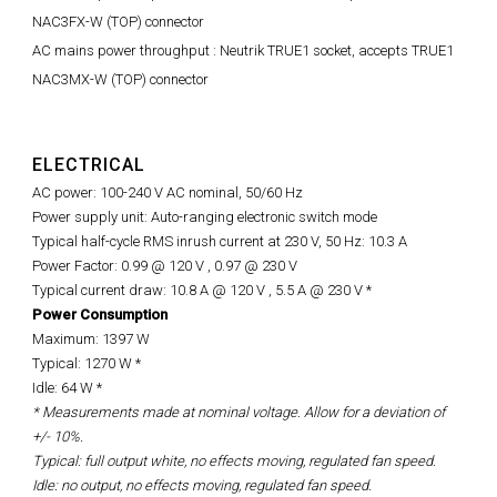
NAC3FX-W (TOP) connector
AC mains power throughput : Neutrik TRUE1 socket, accepts TRUE1
NAC3MX-W (TOP) connector
ELECTRICAL
AC power: 100-240 V AC nominal, 50/60 Hz
Power supply unit: Auto-ranging electronic switch mode
Typical half-cycle RMS inrush current at 230 V, 50 Hz: 10.3 A
Power Factor: 0.99 @ 120 V , 0.97 @ 230 V
Typical current draw: 10.8 A @ 120 V , 5.5 A @ 230 V *
Power Consumption
Maximum: 1397 W
Typical: 1270 W *
Idle: 64 W *
* Measurements made at nominal voltage. Allow for a deviation of
+/- 10%.
Typical: full output white, no effects moving, regulated fan speed.
Idle: no output, no effects moving, regulated fan speed.