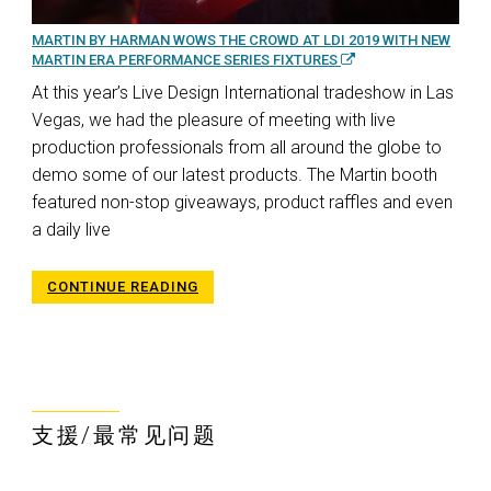
MARTIN BY HARMAN WOWS THE CROWD AT LDI 2019 WITH NEW
MARTIN ERA PERFORMANCE SERIES FIXTURES
At this year’s Live Design International tradeshow in Las
Vegas, we had the pleasure of meeting with live
production professionals from all around the globe to
demo some of our latest products. The Martin booth
featured non-stop giveaways, product raffles and even
a daily live
CONTINUE READING
支援/最常见问题