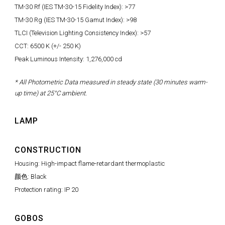
TM-30 Rf (IES TM-30-15 Fidelity Index): >77
TM-30 Rg (IES TM-30-15 Gamut Index): >98
TLCI (Television Lighting Consistency Index): >57
CCT: 6500 K (+/- 250 K)
Peak Luminous Intensity: 1,276,000 cd
* All Photometric Data measured in steady state (30 minutes warm-
up time) at 25°C ambient.
LAMP
CONSTRUCTION
Housing: High-impact flame-retardant thermoplastic
颜色: Black
Protection rating: IP 20
GOBOS