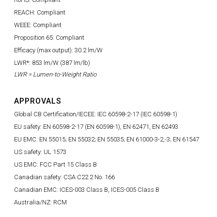
REACH: Compliant
WEEE: Compliant
Proposition 65: Compliant
Efficacy (max output): 30.2 lm/W
LWR*: 853 lm/W (387 lm/lb)
LWR = Lumen-to-Weight Ratio
APPROVALS
Global CB Certification/IECEE: IEC 60598-2-17 (IEC 60598-1)
EU safety: EN 60598-2-17 (EN 60598-1), EN 62471, EN 62493
EU EMC: EN 55015; EN 55032; EN 55035; EN 61000-3-2,-3; EN 61547
US safety: UL 1573
US EMC: FCC Part 15 Class B
Canadian safety: CSA C22.2 No. 166
Canadian EMC: ICES-003 Class B, ICES-005 Class B
Australia/NZ: RCM