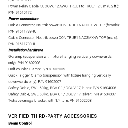
Power Relay Cable, SJOOW, 12 AWG, TRUE1 to TRUE1, 2.5 m (8.2 ft.):
P/N 91610172
Power connectors
Cable Connector, Neutrik powerCON TRUE1 NAC3FX-W TOP (female):
P/N 91611789HU
Cable Connector, Neutrik powerCON TRUE1 NAC3MX-W TOP (male):
P/N 91611788HU
Installation hardware
G-clamp (suspension with fixture hanging vertically downwards
only): P/N 91602003
Half-coupler Clamp: P/N 91602005
Quick Trigger Clamp (suspension with fixture hanging vertically
downwards only): P/N 91602007
Safety Cable, SWL 60 kg, BGV C1 / DGUV 17, black: P/N 91604006
Safety Cable, SWL 60 kg, BGV C1 / DGUV 17, silver: P/N 91604007
T-shape omega bracket with 1/4 turn, PN 91602008
VERIFIED THIRD-PARTY ACCESSORIES
Beam Control