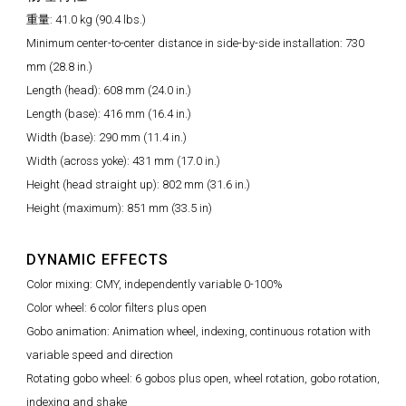
重量: 41.0 kg (90.4 lbs.)
Minimum center-to-center distance in side-by-side installation: 730
mm (28.8 in.)
Length (head): 608 mm (24.0 in.)
Length (base): 416 mm (16.4 in.)
Width (base): 290 mm (11.4 in.)
Width (across yoke): 431 mm (17.0 in.)
Height (head straight up): 802 mm (31.6 in.)
Height (maximum): 851 mm (33.5 in)
DYNAMIC EFFECTS
Color mixing: CMY, independently variable 0-100%
Color wheel: 6 color filters plus open
Gobo animation: Animation wheel, indexing, continuous rotation with
variable speed and direction
Rotating gobo wheel: 6 gobos plus open, wheel rotation, gobo rotation,
indexing and shake