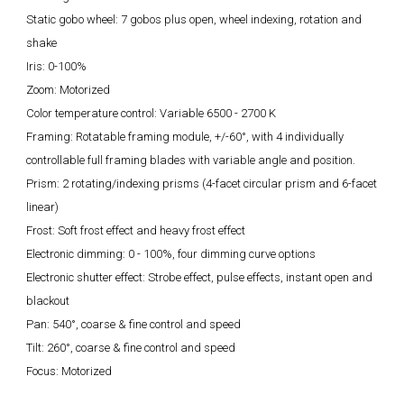
Static gobo wheel: 7 gobos plus open, wheel indexing, rotation and
shake
Iris: 0-100%
Zoom: Motorized
Color temperature control: Variable 6500 - 2700 K
Framing: Rotatable framing module, +/-60°, with 4 individually
controllable full framing blades with variable angle and position.
Prism: 2 rotating/indexing prisms (4-facet circular prism and 6-facet
linear)
Frost: Soft frost effect and heavy frost effect
Electronic dimming: 0 - 100%, four dimming curve options
Electronic shutter effect: Strobe effect, pulse effects, instant open and
blackout
Pan: 540°, coarse & fine control and speed
Tilt: 260°, coarse & fine control and speed
Focus: Motorized