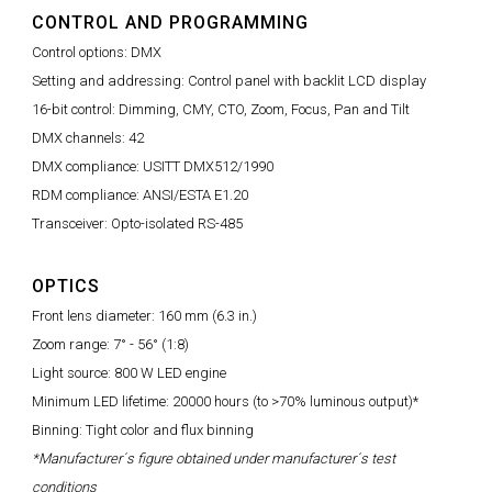
CONTROL AND PROGRAMMING
Control options: DMX
Setting and addressing: Control panel with backlit LCD display
16-bit control: Dimming, CMY, CTO, Zoom, Focus, Pan and Tilt
DMX channels: 42
DMX compliance: USITT DMX512/1990
RDM compliance: ANSI/ESTA E1.20
Transceiver: Opto-isolated RS-485
OPTICS
Front lens diameter: 160 mm (6.3 in.)
Zoom range: 7° - 56° (1:8)
Light source: 800 W LED engine
Minimum LED lifetime: 20000 hours (to >70% luminous output)*
Binning: Tight color and flux binning
*Manufacturer´s figure obtained under manufacturer´s test
conditions