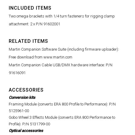
INCLUDED ITEMS
Two omega brackets with 1/4 turn fasteners for rigging clamp
attachment: 2 x P/N 91602001
RELATED ITEMS
Martin Companion Software Suite (including firmware uploader):
Free download from www.martin.com
Martin Companion Cable USB/DMX hardware interface: P/N
91616091
ACCESSORIES
Conversion kits
Framing Module (converts ERA 800 Profile to Performance): P/N
5125961-00
Gobo Wheel 3 Effects Module (converts ERA 800 Performance to
Profile): P/N 5131799-00
Optical accessories