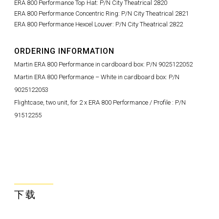
ERA 800 Performance Top Hat
: P/N City Theatrical
2820
ERA 800 Performance Concentric Ring: P/N
City Theatrical 2821
ERA 800 Performance Hexcel Louver: P/N City Theatrical 2822
ORDERING INFORMATION
Martin ERA 800 Performance in cardboard box: P/N 9025122052
Martin ERA 800 Performance – White in cardboard box: P/N
9025122053
Flightcase, two unit, for 2 x ERA 800 Performance / Profile : P/N
91512255
下载