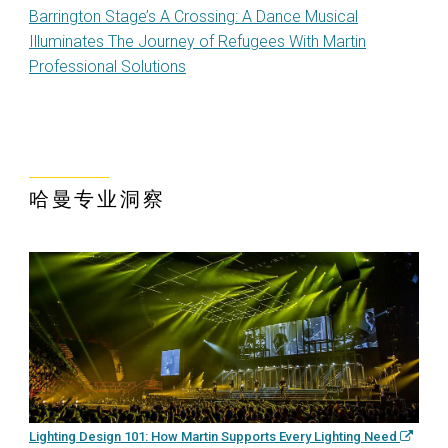
Barrington Stage’s A Crossing: A Dance Musical
Illuminates The Journey of Refugees With Martin
Professional Solutions
哈曼专业洞察
Lighting Design 101: How Martin Supports Every Lighting Need