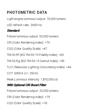
PHOTOMETRIC DATA
Light engine luminous output: 70,000 lumens
LED refresh rate : 3600 Hz
Standard
Fixture luminous output: 35,000 lumens
CRI (Color Rendering Index): >70
CQS (Color Quality Scale): >67
TM-30 Rf (IES TM-30-15 Fidelity Index): >65
TM-30 Rg (IES TM-30-15 Gamut Index): >93
TLCI (Television Lighting Consistency Index): >44
CCT: 6900 K (+/- 250 K)
Peak Luminous Intensity: 1,870,000 cd
With Optional CRI Boost Filter
Fixture luminous output: 25,000 lumens
CRI (Color Rendering Index): >79
CQS (Color Quality Scale): >76