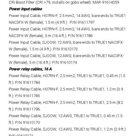
CRI Boost Filter (CRI >79, installs on gobo wheel): MAR-91614059
Power input cables
Power Input Cable, H07RN-F, 2.5 mm2, 14 AWG, bare ends to TRUE1
NAC3FX-W (female), 1.5 m (4.9 ft.) : P/N 91611797
Power Input Cable, H07RN-F, 2.5 mm2, 14 AWG, bare ends to TRUE1
NAC3FX-W (female), 5 m (16.4 ft.): P/N 91611786
Power Input Cable, SJOOW, 12 AWG, bare ends to TRUE1 NAC3FX-
W (female), 1.5 m (4.9 ft.): P/N 91610173
Power Input Cable, SJOOW, 12 AWG, bare ends to TRUE1 NAC3FX-
W (female), 5 m (16.4 ft.): P/N 91610174
Power relay cables, 16 A
Power Relay Cable, H07RN-F, 2.5 mm2, TRUE1 to TRUE1, 0.45 m (1.5
ft.): P/N 91611784
Power Relay Cable, H07RN-F, 2.5 mm2, TRUE1 to TRUE1, 1.2 m (3.9
ft.): P/N 91611785
Power Relay Cable, H07RN-F, 2.5 mm2, TRUE1 to TRUE1, 2.5 m (8.2
ft.): P/N 91611796
Power Relay Cable, SJOOW, 12 AWG, TRUE1 to TRUE1, 0.45 m (1.5
ft.): P/N 91610170
Power Relay Cable, SJOOW, 12 AWG, TRUE1 to TRUE1, 1.2 m (3.9 ft.):
P/N 91610171