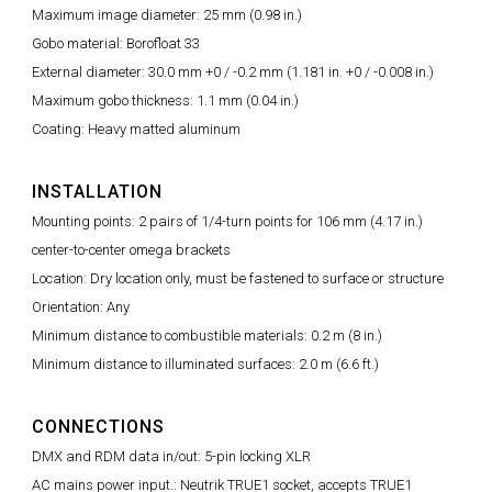
Maximum image diameter: 25 mm (0.98 in.)
Gobo material: Borofloat 33
External diameter: 30.0 mm +0 / -0.2 mm (1.181 in. +0 / -0.008 in.)
Maximum gobo thickness: 1.1 mm (0.04 in.)
Coating: Heavy matted aluminum
INSTALLATION
Mounting points: 2 pairs of 1/4-turn points for 106 mm (4.17 in.)
center-to-center omega brackets
Location: Dry location only, must be fastened to surface or structure
Orientation: Any
Minimum distance to combustible materials: 0.2 m (8 in.)
Minimum distance to illuminated surfaces: 2.0 m (6.6 ft.)
CONNECTIONS
DMX and RDM data in/out: 5-pin locking XLR
AC mains power input.: Neutrik TRUE1 socket, accepts TRUE1