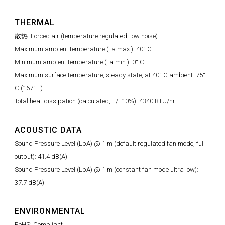
THERMAL
散热: Forced air (temperature regulated, low noise)
Maximum ambient temperature (Ta max.): 40° C
Minimum ambient temperature (Ta min.): 0° C
Maximum surface temperature, steady state, at 40° C ambient: 75°
C (167° F)
Total heat dissipation (calculated, +/- 10%): 4340 BTU/hr.
ACOUSTIC DATA
Sound Pressure Level (LpA) @ 1 m (default regulated fan mode, full
output): 41.4 dB(A)
Sound Pressure Level (LpA) @ 1 m (constant fan mode ultra low):
37.7 dB(A)
ENVIRONMENTAL
RoHS: Compliant