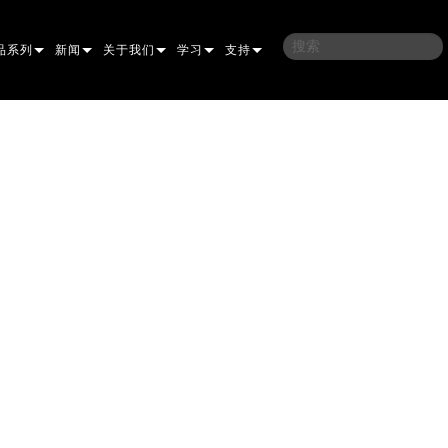
品系列
新闻
关于我们
学习
支持
架
子
案例研究
我们的历史
培训
联系我们
光灯
侣
新闻媒体
可持续性
学习课程
全天候帮助中心
洗
涅尔
P
ELP ELLIPSOIDAL
哪里购买
顾问门户
束混合
圆形
闪灯与致盲灯
A
ELP FRESNEL
ERA PERFORMANCE
软件下载
束
灯
线型
灯照明
部
ELP PAR
ERA PROFILE
EXTERIOR DOT PRO
固件下载
T
性照明
统控制器
AC
ERA WASH
外部线性专业版
MAC AURA
下载
像投影
WERPORTS
件工具
CULA
外部投影
MAC ENCORE
保修
EATIVE DOTS
WERPORTS LEGACY MODELS
务工具
外部清洗专业版
MAC ONE
P3 SYSTEM CONTROLLER
产品登记
E SYSTEM
O
MAC ULTRA
P3 POWERPORT
VDO ATOMIC
售后服务