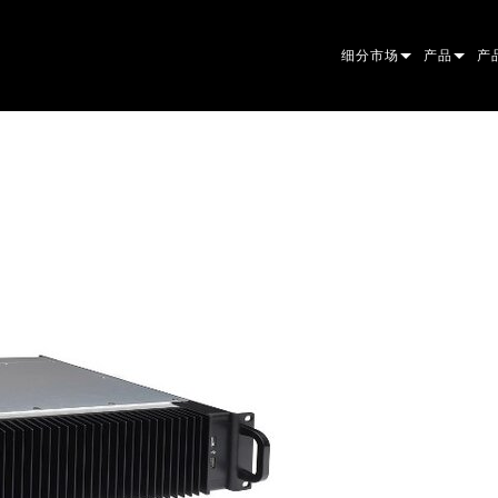
细分市场
产品
产
ARCHITECTURAL
摇头灯
框
原
ENTERTAINMENT
追光灯
聚
伴
CREATE THE MOMENT
静止灯光
清
菲
EL
创意灯光
光
椭
频
ER
建筑
波
帕
直
洗
外
电源和处理
DO
线
系
M
工具
图
PO
软
MA
停产型号
CR
PO
服
P3
PD
VD