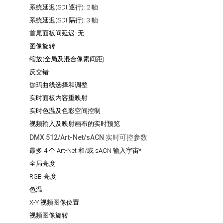
系统延迟(SDI 逐行):
2 帧
系统延迟(SDI 隔行):
3 帧
首尾面板间延迟:
无
图像旋转
缩放(全局及混合像素间距)
反交错
伽玛曲线选择和调整
实时面板内容重映射
实时色温及色彩空间控制
视频输入及映射画布的实时预览
DMX 512/Art-Net/sACN 实时可控参数
最多 4 个 Art-Net 和/或 sACN 输入宇宙*
全局亮度
RGB 亮度
色温
X-Y 视频图像位置
视频图像旋转