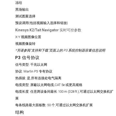
冻结
黑场输出
测试图案选择
预设调用(包括视频输入选择和缩放)
Kinesys K2/Tait Navigator 实时可控参数
X-Y 视频图像位置
视频图像旋转
*另请参阅"支持和下载"页面上的 P3 系统控制器容量信息说明
P3 信号协议
信号类型:
千兆以太网
协议:
Martin P3 专有协议
热插拔:
是,所有连接处电气隔离
电缆类型:
屏蔽以太网电缆,CAT 5e 或更高规格
电缆长度:
任意两设备间最长 100 m (328 ft.),可通过以太网交换机扩
展
每条线路最大面板数:
50 个,可通过以太网交换机扩展
结构