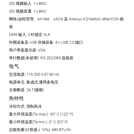
SDI 视频输入:
1 x BNC
SDI 视频直通:
1 x BNC
网络(远程管理、Art-Net、sACN 及 Kinesys K2/Vector):
etherCON 插
座
DMX 输入:
5 针锁定 XLR
外围设备及 USB 存储设备:
4 x USB 2.0 端口
用户界面显示器:
VGA
串行数据(未使用):
RS-232,DB9 连接器
电气
交流电源:
115-250 V,47-63 Hz
电源单元:
集成式,通用多电压
主熔断器:
2A,T(慢熔)
热特性
冷却方式:
强制风冷
最大环境温度(Ta max.):
50° C (122° F)
最小环境温度(Ta min.):
0° C (32° F)
总散热量(计算值,± 10%):
685 BTU/hr.