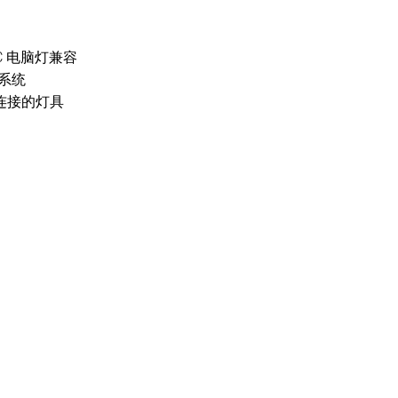
MAC 电脑灯兼容
化系统
连接的灯具
导