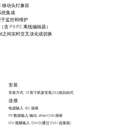
 MAC 移动头灯兼容
化系统集成
便于监控和维护
含 P3-PC 离线编辑器）
控制之间实时交叉淡化或切换
安装
安装方式:
19 英寸机架安装(2U)或自由式
连接
电源输入:
IEC 插座
P3 数据输入/输出:
etherCON 插座
DVI 视频输入:
DVI-D(通过 DVI-I 连接器)