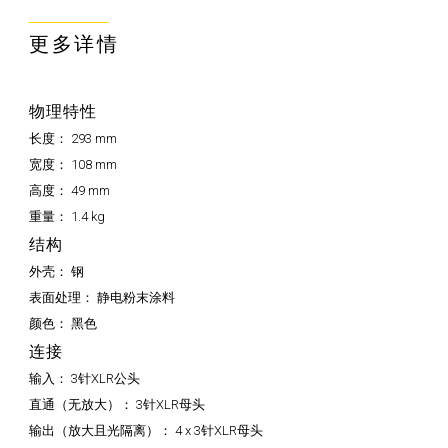
更多详情
物理特性
长度：
293 mm
宽度：
108 mm
高度：
49 mm
重量：
1.4 kg
结构
外壳：
钢
表面处理：
静电粉末涂料
颜色：
黑色
连接
输入：
3针XLR公头
直通（无放大）：
3针XLR母头
输出（放大且光隔离）：
4 x 3针XLR母头