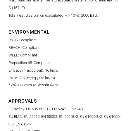
Maximum surface temperature, steady state, at 40° C ambient: 75°
C (167° F)
Total heat dissipation (calculated, +/- 10%): 2000 BTU/hr.
ENVIRONMENTAL
RoHS: Compliant
REACH: Compliant
WEEE: Compliant
Proposition 65: Compliant
Efficacy (max output): 16 lm/w
LWR*: 297 lm/kg (135 lm/lb)
LWR = Lumen-to-Weight Ratio
APPROVALS
EU safety: EN 60598-2-17, EN 62471, EN62493
EU EMC: EN 55015, EN 55032, EN 55103-2, EN 61000-3-2, EN 61000-
3-3, EN 61547