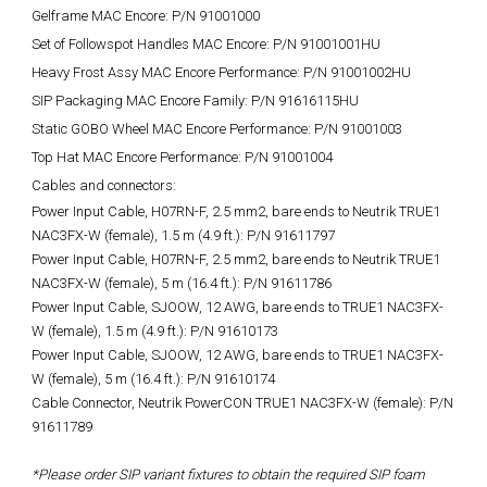
Gelframe MAC Encore: P/N 91001000
Set of Followspot Handles MAC Encore: P/N 91001001HU
Heavy Frost Assy MAC Encore Performance: P/N 91001002HU
SIP Packaging MAC Encore Family: P/N 91616115HU
Static GOBO Wheel MAC Encore Performance: P/N 91001003
Top Hat MAC Encore Performance: P/N 91001004
Cables and connectors:
Power Input Cable, H07RN-F, 2.5 mm2, bare ends to Neutrik TRUE1
NAC3FX-W (female), 1.5 m (4.9 ft.): P/N 91611797
Power Input Cable, H07RN-F, 2.5 mm2, bare ends to Neutrik TRUE1
NAC3FX-W (female), 5 m (16.4 ft.): P/N 91611786
Power Input Cable, SJOOW, 12 AWG, bare ends to TRUE1 NAC3FX-
W (female), 1.5 m (4.9 ft.): P/N 91610173
Power Input Cable, SJOOW, 12 AWG, bare ends to TRUE1 NAC3FX-
W (female), 5 m (16.4 ft.): P/N 91610174
Cable Connector, Neutrik PowerCON TRUE1 NAC3FX-W (female): P/N
91611789
*Please order SIP variant fixtures to obtain the required SIP foam