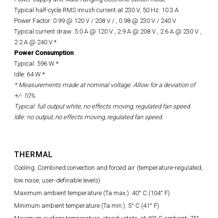
Typical half-cycle RMS inrush current at 230 V, 50 Hz: 10.3 A
Power Factor: 0.99 @ 120 V / 208 V / ,
0.98 @
230 V / 240 V
Typical current draw: 5.0 A @ 120 V , 2.9 A @ 208 V , 2.6 A @ 230 V ,
2.2 A @ 240 V *
Power Consumption
Typical: 596 W *
Idle: 64 W *
* Measurements made at nominal voltage. Allow for a deviation of
+/- 10%.
Typical: full output white, no effects moving, regulated fan speed.
Idle: no output, no effects moving, regulated fan speed.
THERMAL
Cooling: Combined convection and forced air (temperature-regulated,
low noise, user-definable levels)
Maximum ambient temperature (Ta max.): 40° C (104° F)
Minimum ambient temperature (Ta min.): 5° C (41° F)