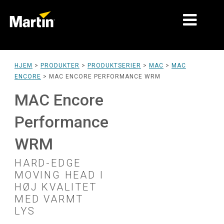
MARKEDER
HJEM
>
PRODUKTER
>
PRODUKTSERIER
>
MAC
>
MAC
ENCORE
>
MAC ENCORE PERFORMANCE WRM
PRODUKTTYPER
MAC Encore
PRODUKTSERIER
Performance
NYHEDER
WRM
OM OS
HARD-EDGE
LÆRING
MOVING HEAD I
HØJ KVALITET
SUPPORT
MED VARMT
LYS