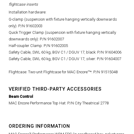
flightcase inserts
Installation hardware:
G-clamp (suspension with fixture hanging vertically downwards
only): P/N 91602003
Quick Trigger Clamp (suspension with fixture hanging vertically
downwards only): P/N 91602007
Half-coupler Clamp: P/N 91602005
Safety Cable, SWL 60 kg, BGV C1 / DGUV 17, black: P/N 91604006
Safety Cable, SWL 60 kg, BGV C1 / DGUV 17, silver: P/N 91604007
Flightcase: Two-unit Flightcase for MAC Encore™*: P/N 91515048
VERIFIED THIRD-PARTY ACCESSORIES
Beam Control
MAC Encore Performance Top Hat
: P/N City Theatrical
2778
ORDERING INFORMATION