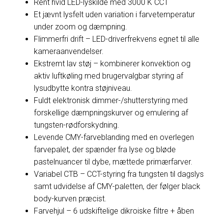
Rent hvid LED-lyskilde med 3000 K CCT
Et jævnt lysfelt uden variation i farvetemperatur
under zoom og dæmpning.
Flimmerfri drift – LED-driverfrekvens egnet til alle
kameraanvendelser.
Ekstremt lav støj – kombinerer konvektion og
aktiv luftkøling med brugervalgbar styring af
lysudbytte kontra støjniveau.
Fuldt elektronisk dimmer-/shutterstyring med
forskellige dæmpningskurver og emulering af
tungsten-rødforskydning.
Levende CMY-farveblanding med en overlegen
farvepalet, der spænder fra lyse og bløde
pastelnuancer til dybe, mættede primærfarver.
Variabel CTB – CCT-styring fra tungsten til dagslys
samt udvidelse af CMY-paletten, der følger black
body-kurven præcist.
Farvehjul – 6 udskiftelige dikroiske filtre + åben