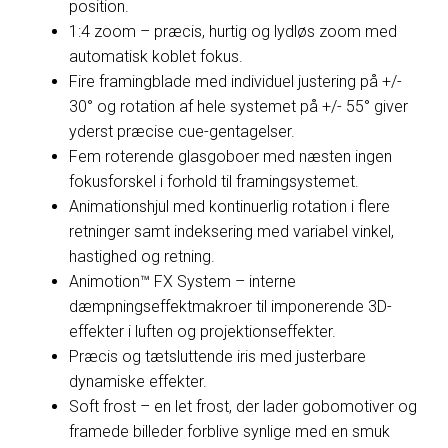
position.
1:4 zoom – præcis, hurtig og lydløs zoom med
automatisk koblet fokus.
Fire framingblade med individuel justering på +/-
30° og rotation af hele systemet på +/- 55° giver
yderst præcise cue-gentagelser.
Fem roterende glasgoboer med næsten ingen
fokusforskel i forhold til framingsystemet.
Animationshjul med kontinuerlig rotation i flere
retninger samt indeksering med variabel vinkel,
hastighed og retning.
Animotion™ FX System – interne
dæmpningseffektmakroer til imponerende 3D-
effekter i luften og projektionseffekter.
Præcis og tætsluttende iris med justerbare
dynamiske effekter.
Soft frost – en let frost, der lader gobomotiver og
framede billeder forblive synlige med en smuk