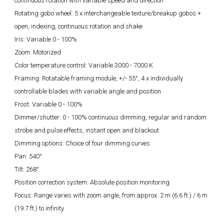
continuous rotation with variable speed and direction
Rotating gobo wheel: 5 x interchangeable texture/breakup gobos +
open, indexing, continuous rotation and shake
Iris: Variable 0 - 100%
Zoom: Motorized
Color temperature control: Variable 3000 - 7000 K
Framing: Rotatable framing module, +/- 55°, 4 x individually
controllable blades with variable angle and position
Frost: Variable 0 - 100%
Dimmer/shutter: 0 - 100% continuous dimming, regular and random
strobe and pulse effects, instant open and blackout
Dimming options: Choice of four dimming curves
Pan: 540°
Tilt: 268°
Position correction system: Absolute position monitoring
Focus: Range varies with zoom angle, from approx. 2 m (6.6 ft.) / 6 m
(19.7 ft.) to infinity