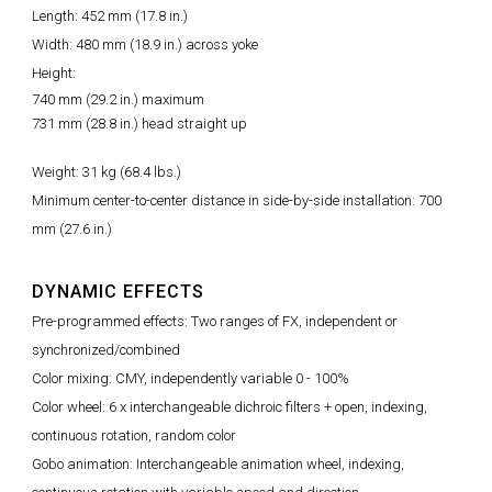
Length: 452 mm (17.8 in.)
Width: 480 mm (18.9 in.) across yoke
Height:
740 mm (29.2 in.) maximum
731 mm (28.8 in.) head straight up
Weight: 31 kg (68.4 lbs.)
Minimum center-to-center distance in side-by-side installation: 700
mm (27.6 in.)
DYNAMIC EFFECTS
Pre-programmed effects: Two ranges of FX, independent or
synchronized/combined
Color mixing: CMY, independently variable 0 - 100%
Color wheel: 6 x interchangeable dichroic filters + open, indexing,
continuous rotation, random color
Gobo animation: Interchangeable animation wheel, indexing,