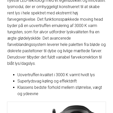
nyeste LED-teknologi med et egenudviklet og innovativt
lysmodul, der er omhyggeligt konstrueret til at skabe
rent lys i hele spektret med ekstremt høj
farvegengivelse. Det funktionsspækkede moving head
byder på en uovertruffen emulering af 3000 K varm
tungsten, som for alvor udfordrer lyskvaliteten fra en
ægte glødelyskilde. Det avancerede
farveblandingssystem leverer hele paletten fra bløde og
diskrete pasteltoner til dybe og livlige mættede farver.
Derudover tilbyder det fuldt variabel farvekorrektion til
blåt lys/dagslys.
Uovertruffen kvalitet i 3000 K varmt hvidt lys
Superlydsvag køling og effektdrift
Klassens bedste forhold mellem størrelse, vægt
og ydeevne