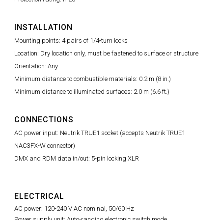
INSTALLATION
Mounting points: 4 pairs of 1/4-turn locks
Location: Dry location only, must be fastened to surface or structure
Orientation: Any
Minimum distance to combustible materials: 0.2 m (8 in.)
Minimum distance to illuminated surfaces: 2.0 m (6.6 ft.)
CONNECTIONS
AC power input: Neutrik TRUE1 socket (accepts Neutrik TRUE1
NAC3FX-W connector)
DMX and RDM data in/out: 5-pin locking XLR
ELECTRICAL
AC power: 120-240 V AC nominal, 50/60 Hz
Power supply unit: Auto-ranging electronic switch mode