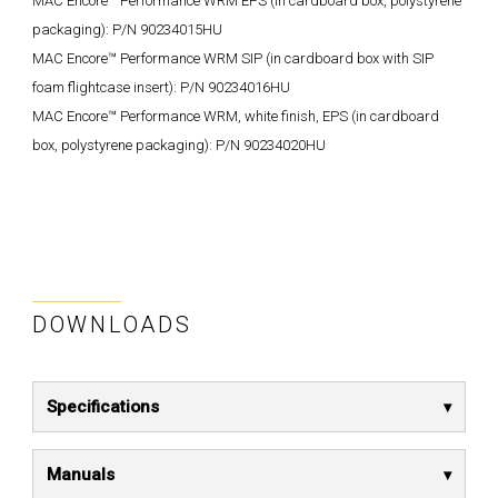
MAC Encore™ Performance WRM EPS (in cardboard box, polystyrene
packaging): P/N 90234015HU
MAC Encore™ Performance WRM SIP (in cardboard box with SIP
foam flightcase insert): P/N 90234016HU
MAC Encore™ Performance WRM, white finish, EPS (in cardboard
box, polystyrene packaging): P/N 90234020HU
DOWNLOADS
Specifications
Manuals