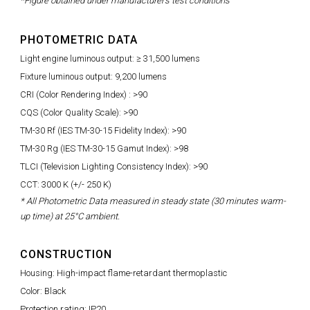
*Figure obtained under manufacturer's test conditions
PHOTOMETRIC DATA
Light engine luminous output: ≥ 31,500 lumens
Fixture luminous output: 9,200 lumens
CRI (Color Rendering Index) : >90
CQS (Color Quality Scale): >90
TM-30 Rf (IES TM-30-15 Fidelity Index): >90
TM-30 Rg (IES TM-30-15 Gamut Index): >98
TLCI (Television Lighting Consistency Index): >90
CCT: 3000 K (+/- 250 K)
* All Photometric Data measured in steady state (30 minutes warm-
up time) at 25°C ambient.
CONSTRUCTION
Housing: High-impact flame-retardant thermoplastic
Color: Black
Protection rating: IP20