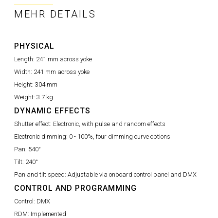
MEHR DETAILS
PHYSICAL
Length:
241 mm across yoke
Width:
241 mm across yoke
Height:
304 mm
Weight:
3.7 kg
DYNAMIC EFFECTS
Shutter effect:
Electronic, with pulse and random effects
Electronic dimming:
0 - 100%, four dimming curve options
Pan:
540°
Tilt:
240°
Pan and tilt speed:
Adjustable via onboard control panel and DMX
CONTROL AND PROGRAMMING
Control:
DMX
RDM:
Implemented