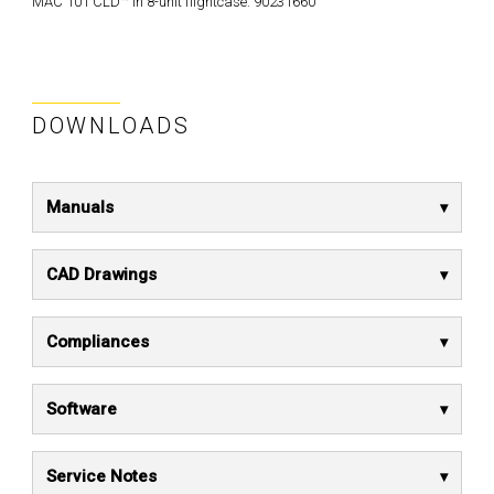
MAC 101 CLD™ in 8-unit flightcase:
90231660
DOWNLOADS
Manuals
CAD Drawings
Compliances
Software
Service Notes