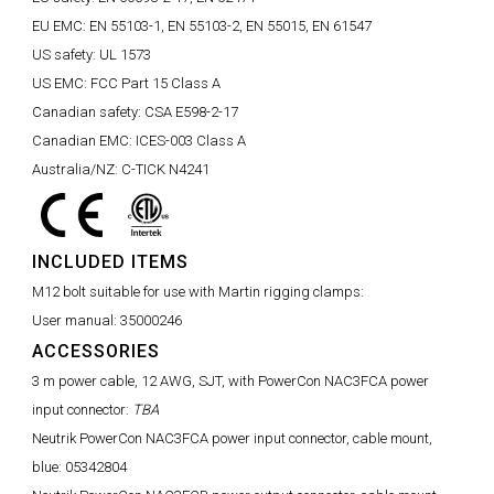
EU EMC:
EN 55103-1, EN 55103-2, EN 55015, EN 61547
US safety:
UL 1573
US EMC:
FCC Part 15 Class A
Canadian safety:
CSA E598-2-17
Canadian EMC:
ICES-003 Class A
Australia/NZ:
C-TICK N4241
INCLUDED ITEMS
M12 bolt suitable for use with Martin rigging clamps:
User manual:
35000246
ACCESSORIES
3 m power cable, 12 AWG, SJT, with PowerCon NAC3FCA power
input connector:
TBA
Neutrik PowerCon NAC3FCA power input connector, cable mount,
blue:
05342804