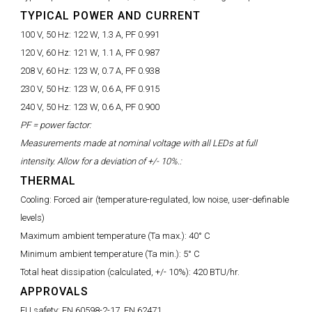
TYPICAL POWER AND CURRENT
100 V, 50 Hz:
122 W, 1.3 A, PF 0.991
120 V, 60 Hz:
121 W, 1.1 A, PF 0.987
208 V, 60 Hz:
123 W, 0.7 A, PF 0.938
230 V, 50 Hz:
123 W, 0.6 A, PF 0.915
240 V, 50 Hz:
123 W, 0.6 A, PF 0.900
PF = power factor:
Measurements made at nominal voltage with all LEDs at full
intensity. Allow for a deviation of +/- 10%.:
THERMAL
Cooling:
Forced air (temperature-regulated, low noise, user-definable
levels)
Maximum ambient temperature (Ta max.):
40° C
Minimum ambient temperature (Ta min.):
5° C
Total heat dissipation (calculated, +/- 10%):
420 BTU/hr.
APPROVALS
EU safety:
EN 60598-2-17, EN 62471