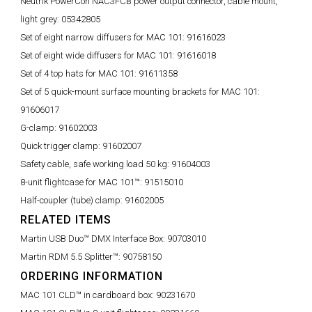
Neutrik PowerCon NAC3FCB power output connector, cable mount,
light grey:
05342805
Set of eight narrow diffusers for MAC 101:
91616023
Set of eight wide diffusers for MAC 101:
91616018
Set of 4 top hats for MAC 101:
91611358
Set of 5 quick-mount surface mounting brackets for MAC 101:
91606017
G-clamp:
91602003
Quick trigger clamp:
91602007
Safety cable, safe working load 50 kg:
91604003
8-unit flightcase for MAC 101™:
91515010
Half-coupler (tube) clamp:
91602005
RELATED ITEMS
Martin USB Duo™ DMX Interface Box:
90703010
Martin RDM 5.5 Splitter™:
90758150
ORDERING INFORMATION
MAC 101 CLD™ in cardboard box:
90231670