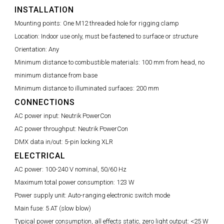
INSTALLATION
Mounting points:
One M12 threaded hole for rigging clamp
Location:
Indoor use only, must be fastened to surface or structure
Orientation:
Any
Minimum distance to combustible materials:
100 mm from head, no
minimum distance from base
Minimum distance to illuminated surfaces:
200 mm
CONNECTIONS
AC power input:
Neutrik PowerCon
AC power throughput:
Neutrik PowerCon
DMX data in/out:
5-pin locking XLR
ELECTRICAL
AC power:
100-240 V nominal, 50/60 Hz
Maximum total power consumption:
123 W
Power supply unit:
Auto-ranging electronic switch mode
Main fuse:
5 AT (slow blow)
Typical power consumption, all effects static, zero light output:
<25 W