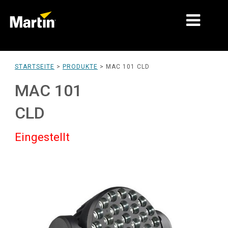
MÄRKTE
STARTSEITE
>
PRODUKTE
>
MAC 101 CLD
PRODUKTTYPEN
MAC 101
PRODUKTREIHEN
CLD
NACHRICHTEN
Eingestellt
ÜBER UNS
LERNEN
SUPPORT