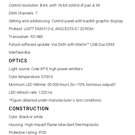
Control resolution:
8-bit, with 16-bit control of pan & tilt
DMX channels:
7
Setting and addressing:
Control panel with backlit graphic display
Protocol:
USITT DMX512-A, ANSI/ESTA E1.20 RDM
Transceiver:
RS-485
Fixture software update:
Via DMX with Martin™ USB Duo DMX
Interface Box
OPTICS
Light source:
Cree XP-E high power emitters
Color temperature:
6700 K
Minimum LED lifetime:
50 000 hours (to >70% luminous output)*
LED refresh rate:
1220 Hz
*Figure obtained under manufacturer´s test conditions:
CONSTRUCTION
Color:
Black or white
Housing:
High-impact flame-retardant thermoplastic
Protection rating:
IP20