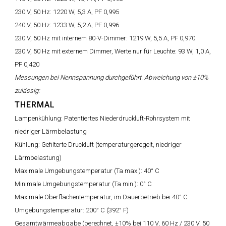
230 V, 50 Hz:
1220 W, 5,3 A, PF 0,995
240 V, 50 Hz:
1233 W, 5,2 A, PF 0,996
230 V, 50 Hz mit internem 80-V-Dimmer:
1219 W, 5,5 A, PF 0,970
230 V, 50 Hz mit externem Dimmer, Werte nur für Leuchte:
93 W, 1,0 A,
PF 0,420
Messungen bei Nennspannung durchgeführt. Abweichung von ±10%
zulässig:
THERMAL
Lampenkühlung:
Patentiertes Niederdruckluft-Rohrsystem mit
niedriger Lärmbelastung
Kühlung:
Gefilterte Druckluft (temperaturgeregelt, niedriger
Lärmbelastung)
Maximale Umgebungstemperatur (Ta max.):
40° C
Minimale Umgebungstemperatur (Ta min.):
0° C
Maximale Oberflächentemperatur, im Dauerbetrieb bei 40° C
Umgebungstemperatur:
200° C (392° F)
Gesamtwärmeabgabe (berechnet, ±10% bei 110 V, 60 Hz / 230 V, 50