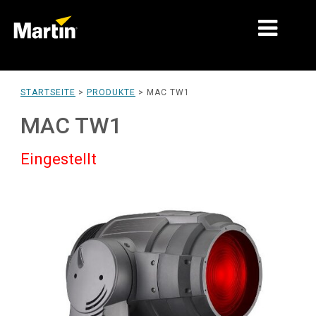
MÄRKTE
STARTSEITE
>
PRODUKTE
>
MAC TW1
PRODUKTTYPEN
MAC TW1
PRODUKTREIHEN
Eingestellt
NACHRICHTEN
ÜBER UNS
LERNEN
SUPPORT