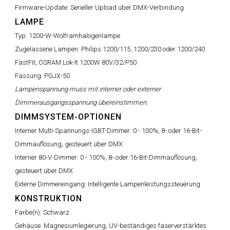
Firmware-Update:
Serieller Upload über DMX-Verbindung
LAMPE
Typ:
1200-W-Wolframhalogenlampe
Zugelassene Lampen:
Philips 1200/115, 1200/230 oder 1200/240
FastFit, OSRAM Lok-It 1200W 80V/32/P50
Fassung:
PGJX-50
Lampenspannung muss mit interner oder externer
Dimmerausgangsspannung übereinstimmen:
DIMMSYSTEM-OPTIONEN
Interner Multi-Spannungs-IGBT-Dimmer:
0 - 100%, 8- oder 16-Bit-
Dimmauflösung, gesteuert über DMX
Interner 80-V-Dimmer:
0 - 100%, 8- oder 16-Bit-Dimmauflösung,
gesteuert über DMX
Externe Dimmereingang:
Intelligente Lampenleistungssteuerung
KONSTRUKTION
Farbe(n):
Schwarz
Gehäuse:
Magnesiumlegierung, UV-beständiges faserverstärktes