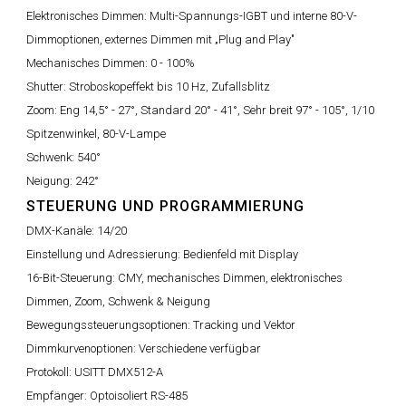
Elektronisches Dimmen:
Multi-Spannungs-IGBT und interne 80-V-
Dimmoptionen, externes Dimmen mit „Plug and Play"
Mechanisches Dimmen:
0 - 100%
Shutter:
Stroboskopeffekt bis 10 Hz, Zufallsblitz
Zoom:
Eng 14,5° - 27°, Standard 20° - 41°, Sehr breit 97° - 105°, 1/10
Spitzenwinkel, 80-V-Lampe
Schwenk:
540°
Neigung:
242°
STEUERUNG UND PROGRAMMIERUNG
DMX-Kanäle:
14/20
Einstellung und Adressierung:
Bedienfeld mit Display
16-Bit-Steuerung:
CMY, mechanisches Dimmen, elektronisches
Dimmen, Zoom, Schwenk & Neigung
Bewegungssteuerungsoptionen:
Tracking und Vektor
Dimmkurvenoptionen:
Verschiedene verfügbar
Protokoll:
USITT DMX512-A
Empfänger:
Optoisoliert RS-485