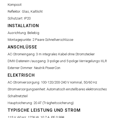
Komposit
Reflektor:
Glas, Kaltlicht
Schutzart:
IP20
INSTALLATION
Ausrichtung:
Beliebig
Montagepunkte:
2 Paare Schnellverschlüsse
ANSCHLÜSSE
AC-Stromeingang:
3 m integrales Kabel ohne Stromstecker
DMX-Datenein-/ausgang:
3-polige und 5-polige Verriegelungs-XLR
Externer Dimmer:
Neutrik PowerCon
ELEKTRISCH
AC-Stromversorgung:
100-120/200-240 V nominal, 50/60 Hz
Stromversorgungseinheit:
Automatisch einstellbares elektronisches
Schaltnetzteil
Hauptsicherung:
20 AT (Trägheitssicherung)
TYPISCHE LEISTUNG UND STROM
115 V, 60 Hz:
1226 W, 10,7 A, PF 0,998