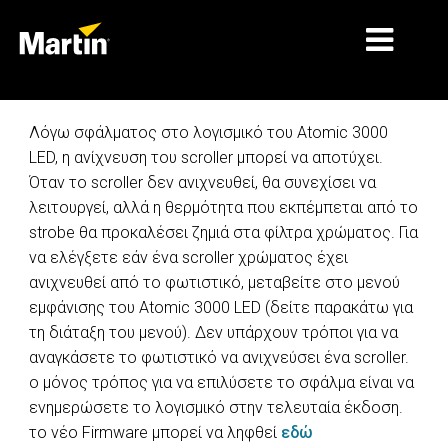
ΑΓΟΡΈΣ
Λόγω σφάλματος στο λογισμικό του Atomic 3000
LED, η ανίχνευση του scroller μπορεί να αποτύχει.
ΤΎΠΟΙ ΠΡΟΪΌΝΤΩΝ
Όταν το scroller δεν ανιχνευθεί, θα συνεχίσει να
λειτουργεί, αλλά η θερμότητα που εκπέμπεται από το
ΣΕΙΡΈΣ ΠΡΟΪΌΝΤΩΝ
strobe θα προκαλέσει ζημιά στα φίλτρα χρώματος. Για
ΕΙΔΉΣΕΙΣ
να ελέγξετε εάν ένα scroller χρώματος έχει
ανιχνευθεί από το φωτιστικό, μεταβείτε στο μενού
ΣΧΕΤΙΚΆ ΜΕ ΕΜΆΣ
εμφάνισης του Atomic 3000 LED (δείτε παρακάτω για
τη διάταξη του μενού). Δεν υπάρχουν τρόποι για να
ΜΆΘΗΣΗ
αναγκάσετε το φωτιστικό να ανιχνεύσει ένα scroller.
ΥΠΟΣΤΉΡΙΞΗ
ο μόνος τρόπος για να επιλύσετε το σφάλμα είναι να
ενημερώσετε το λογισμικό στην τελευταία έκδοση.
το νέο Firmware μπορεί να ληφθεί
εδώ