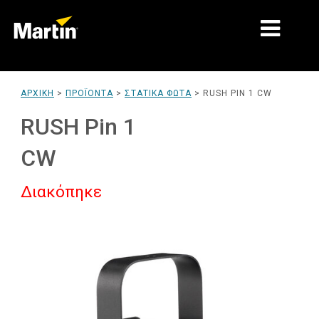
ΑΓΟΡΈΣ
ΑΡΧΙΚΉ
>
ΠΡΟΪΌΝΤΑ
>
ΣΤΑΤΙΚΆ ΦΏΤΑ
>
RUSH PIN 1 CW
ΤΎΠΟΙ ΠΡΟΪΌΝΤΩΝ
RUSH Pin 1
PRODUCT RANGES
CW
ΕΙΔΉΣΕΙΣ
Διακόπηκε
ΣΧΕΤΙΚΆ ΜΕ ΕΜΆΣ
ΜΆΘΗΣΗ
ΥΠΟΣΤΉΡΙΞΗ