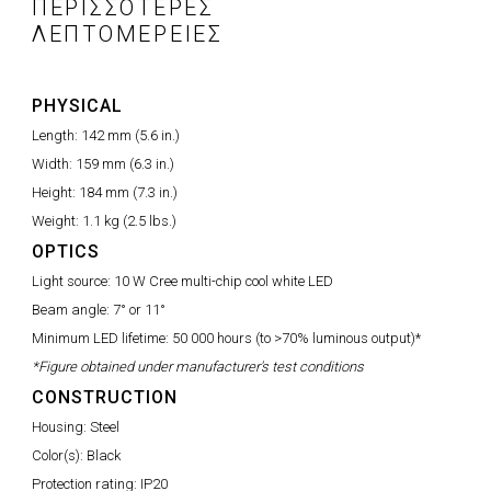
ΠΕΡΙΣΣΌΤΕΡΕΣ
ΛΕΠΤΟΜΈΡΕΙΕΣ
PHYSICAL
Length:
142 mm (5.6 in.)
Width:
159 mm (6.3 in.)
Height:
184 mm (7.3 in.)
Weight:
1.1 kg (2.5 lbs.)
OPTICS
Light source:
10 W Cree multi-chip cool white LED
Beam angle:
7° or 11°
Minimum LED lifetime:
50 000 hours (to >70% luminous output)*
*Figure obtained under manufacturer's test conditions
CONSTRUCTION
Housing:
Steel
Color(s):
Black
Protection rating:
IP20