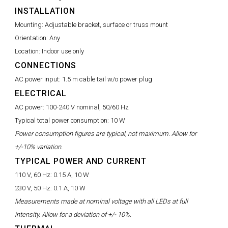
INSTALLATION
Mounting:
Adjustable bracket, surface or truss mount
Orientation:
Any
Location:
Indoor use only
CONNECTIONS
AC power input:
1.5 m cable tail w/o power plug
ELECTRICAL
AC power:
100-240 V nominal, 50/60 Hz
Typical total power consumption:
10 W
Power consumption figures are typical, not maximum. Allow for
+/-10% variation.
TYPICAL POWER AND CURRENT
110 V, 60 Hz:
0.15 A, 10 W
230 V, 50 Hz:
0.1 A, 10 W
Measurements made at nominal voltage with all LEDs at full
intensity. Allow for a deviation of +/- 10%.