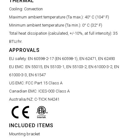
THERMAL
Cooling:
Convection
Maximum ambient temperature (Ta max.):
40° C (104° F)
Minimum ambient temperature (Ta min.):
0° C (32° F)
Total heat dissipation (calculated, +/-10%, at full intensity):
35
BTU/hr.
APPROVALS
EU safety:
EN 60598-2-17 (EN 60598-1), EN 62471, EN 62493
EU EMC:
EN 55015, EN 55103-1, EN 55103-2, EN 61000-3-2, EN
61000-3-3, EN 61547
US EMC:
FCC Part 15 Class A
Canadian EMC:
ICES-003 Class A
Australia/NZ:
C-TICK N4241
INCLUDED ITEMS
Mounting bracket