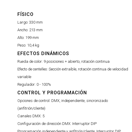
FÍSICO
Largo:
330 mm
Ancho:
213 mm
Alto:
199 mm
Peso:
10,4 kg
EFECTOS DINÁMICOS
Rueda de color:
9 posiciones + abierto, rotación continua
Efecto de centelleo:
Sección extraíble, rotación continua de velocidad
variable
Regulador:
0 - 100%
CONTROL Y PROGRAMACIÓN
Opciones de control:
DMX, independiente, sincronizado
(anfitrión/cliente)
Canales DMX:
5
Configuración de dirección DMX:
Interruptor DIP
Programación independiente y anfitrión/cliente:
Interruptor DIP