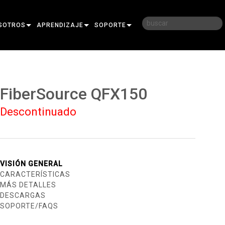
SOTROS
APRENDIZAJE
SOPORTE
RIA
CAPACITACIÓN
CONTÁCTENOS
D
SESIONES DE APRENDIZAJE
CENTRO DE AYUDA 24/7
FiberSource QFX150
AR
PORTAL PARA CONSULTORES
Descontinuado
SOFTWARE
FIRMWARE
DESCARGAS
VISIÓN GENERAL
CARACTERÍSTICAS
GARANTÍA
MÁS DETALLES
DESCARGAS
REGISTRO DEL PRODUCTO
SOPORTE/FAQS
SERVICIO