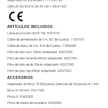
Seguridad UE:
EN 60598-2-17 + Corr. A2
CEM UE:
EN 55 015, EN 55 103-1, EN 61 547
ARTÍCULOS INCLUIDOS
Lámpara Osram HQI-R 150:
97010101
Cable de alimentación de 3 m, IEC de 3 patas:
11501013
Cable de datos de 5 m, XLR de 3 patas:
11820008
Filtro de color azul 108 en adaptador:
62327030
Filtro de color amarillo 603 en adaptador:
62327031
Filtro de color verde 206 en adaptador:
62327033
Filtro de color rojo 308 en adaptador:
62327032
ACCESORIOS
Adaptador de fibra, 75-350 piezas (intervalo de 25 piezas) Ø 1 mm
fibra, D= 30 mm:
91611035
Pinza G:
91602003
Pinza de media abrazadera:
91602005