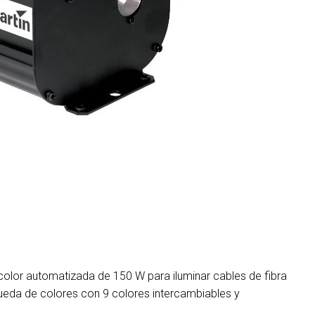
MAC VIPER
P3 POWERPORT LEGACY MO
VDO DOTRON
MAC VIPER LEGACY MODELS
VDO FATRON
VDO SCEPTRON
olor automatizada de 150 W para iluminar cables de fibra
ueda de colores con 9 colores intercambiables y