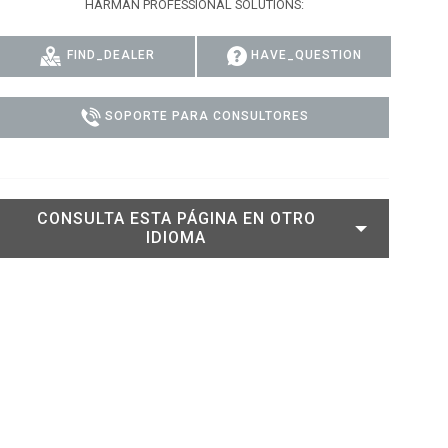
HARMAN PROFESSIONAL SOLUTIONS:
DELS
CUMPLIMIENTO
FIND_DEALER
HAVE_QUESTION
ACCESO DE SOPORTE
SOPORTE PARA CONSULTORES
CONSULTA ESTA PÁGINA EN OTRO
IDIOMA