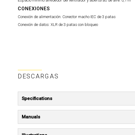
Espacio mínimo alrededor del ventilador y aberturas de aire:
0,1 m
CONEXIONES
Conexión de alimentación:
Conector macho IEC de 3 patas
Conexión de datos:
XLR de 3 patas con bloqueo
DESCARGAS
Specifications
Manuals