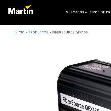
MERCADOS
TIPOS DE P
ARCHITECTURAL
CABEZAS MÓ
INICIO
>
PRODUCTOS
>
FIBERSOURCE QFX150
ENTERTAINMENT
FOCO DE SE
CREATE THE MOMENT
LUCES ESTÁT
LUCES CREA
ARQUITECTÓ
POTENCIA Y
HERRAMIENT
PRODUCTOS 