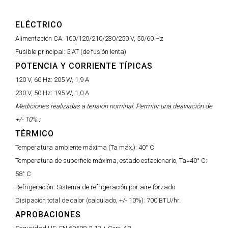
ELÉCTRICO
Alimentación CA:
100/120/210/230/250 V, 50/60 Hz
Fusible principal:
5 AT (de fusión lenta)
POTENCIA Y CORRIENTE TÍPICAS
120 V, 60 Hz:
205 W, 1,9 A
230 V, 50 Hz:
195 W, 1,0 A
Mediciones realizadas a tensión nominal. Permitir una desviación de
+/- 10%.:
TÉRMICO
Temperatura ambiente máxima (Ta máx.):
40° C
Temperatura de superficie máxima, estado estacionario, Ta=40° C:
58° C
Refrigeración:
Sistema de refrigeración por aire forzado
Disipación total de calor (calculado, +/- 10%):
700 BTU/hr.
APROBACIONES