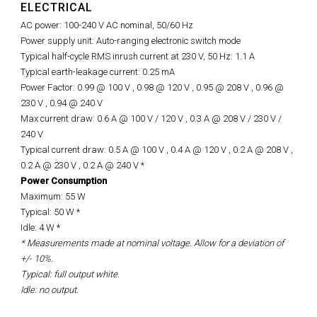
ELECTRICAL
AC power: 100-240 V AC nominal, 50/60 Hz
Power supply unit: Auto-ranging electronic switch mode
Typical half-cycle RMS inrush current at 230 V, 50 Hz: 1.1 A
Typical earth-leakage current: 0.25 mA
Power Factor: 0.99 @ 100 V , 0.98 @ 120 V , 0.95 @ 208 V , 0.96 @
230 V , 0.94 @ 240 V
Max current draw: 0.6 A @ 100 V / 120 V , 0.3 A @ 208 V / 230 V /
240 V
Typical current draw: 0.5 A @ 100 V , 0.4 A @ 120 V , 0.2 A @ 208 V ,
0.2 A @ 230 V , 0.2 A @ 240 V *
Power Consumption
Maximum: 55 W
Typical: 50 W *
Idle: 4 W *
* Measurements made at nominal voltage. Allow for a deviation of
+/- 10%.
Typical: full output white.
Idle: no output.