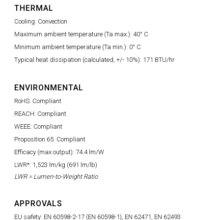
THERMAL
Cooling: Convection
Maximum ambient temperature (Ta max.): 40° C
Minimum ambient temperature (Ta min.): 0° C
Typical heat dissipation (calculated, +/- 10%): 171 BTU/hr
ENVIRONMENTAL
RoHS: Compliant
REACH: Compliant
WEEE: Compliant
Proposition 65: Compliant
Efficacy (max output): 74.4 lm/W
LWR*: 1,523 lm/kg (691 lm/lb)
LWR = Lumen-to-Weight Ratio
APPROVALS
EU safety: EN 60598-2-17 (EN 60598-1), EN 62471, EN 62493