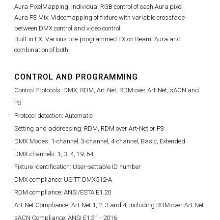
Aura PixelMapping: individual RGB control of each Aura pixel
Aura P3 Mix: Videomapping of fixture with variable crossfade
between DMX control and video control
Built-in FX: Various pre-programmed FX on Beam, Aura and
combination of both
CONTROL AND PROGRAMMING
Control Protocols: DMX, RDM, Art-Net, RDM over Art-Net, sACN and
P3
Protocol detection: Automatic
Setting and addressing: RDM, RDM over Art-Net or P3
DMX Modes: 1-channel, 3-channel, 4-channel, Basic, Extended
DMX channels: 1, 3, 4, 19, 64
Fixture Identification: User-settable ID number
DMX compliance: USITT DMX512-A
RDM compliance: ANSI/ESTA E1.20
Art-Net Compliance: Art-Net 1, 2, 3 and 4; including RDM over Art-Net
sACN Compliance: ANSI E1.31 - 2016