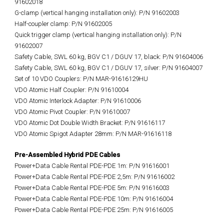
91602018
G-clamp (vertical hanging installation only): P/N 91602003
Half-coupler clamp: P/N 91602005
Quick trigger clamp (vertical hanging installation only): P/N
91602007
Safety Cable, SWL 60 kg, BGV C1 / DGUV 17, black: P/N 91604006
Safety Cable, SWL 60 kg, BGV C1 / DGUV 17, silver: P/N 91604007
Set of 10 VDO Couplers: P/N MAR-91616129HU
VDO Atomic Half Coupler: P/N 91610004
VDO Atomic Interlock Adapter: P/N 91610006
VDO Atomic Pivot Coupler: P/N 91610007
VDO Atomic Dot Double Width Bracket: P/N 91616117
VDO Atomic Spigot Adapter 28mm: P/N MAR-91616118
Pre-Assembled Hybrid PDE Cables
Power+Data Cable Rental PDE-PDE 1m: P/N 91616001
Power+Data Cable Rental PDE-PDE 2,5m: P/N 91616002
Power+Data Cable Rental PDE-PDE 5m: P/N 91616003
Power+Data Cable Rental PDE-PDE 10m: P/N 91616004
Power+Data Cable Rental PDE-PDE 25m: P/N 91616005