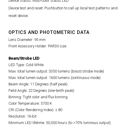
Device status: Multi-color status LED
Device test and reset: Pushbutton to call up local test patterns and
reset device
OPTICS AND PHOTOMETRIC DATA
Lens Diameter: 95 mm
Front Accessory Holder: PAR30 size
Beam/Strobe LED
LED Type: Cold White
Max. total lumen output: 3350 lumens (boost/strobe mode)
Max. total lumen output: 1600 lumens (continuous mode)
Beam Angle: 11 Degrees (half peak)
Field Angle: 22 Degrees (one-tenth peak)
Binning: Tight color and flux binning
Color Temperature: 5700 K
CRI (Color Rendering Index):
≥
80
Resolution: 16-bit
Minimum LED lifetime: 50,000 hours (to >70% luminous output)