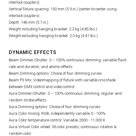
interlock couplers)
Vertical fixture spacing: 150 mm (5.9 in.) (center-to-center using
interlock couplers)
Depth: 146 mm (5.7 in.)
Weight including hanging bracket: 2.2 kg (4.85 lbs.)
Weight excluding hanging bracket: 2.0 kg (4.41 lbs.)
DYNAMIC EFFECTS
Beam Dimmer/Shutter: 0 – 100% continuous dimming, variable flash
rate and duration, and atomic effects
Beam Dimming options: Choice of four dimming curves
Beam P3 Mix: Videomapping of fixture with variable crossfade
between DMX control and video control
Aura Dimmer/Shutter: 0 – 100% continuous dimming, regular and
random strobe effects
Aura Dimming options: Choice of four dimming curves
Aura Color mixing: RGB, independently variable 0 - 100%
Aura Color temperature control: Variable 2000 - 11,000 K
Aura Virtual Color wheel: 36 color presets, continuous rotation &
random color