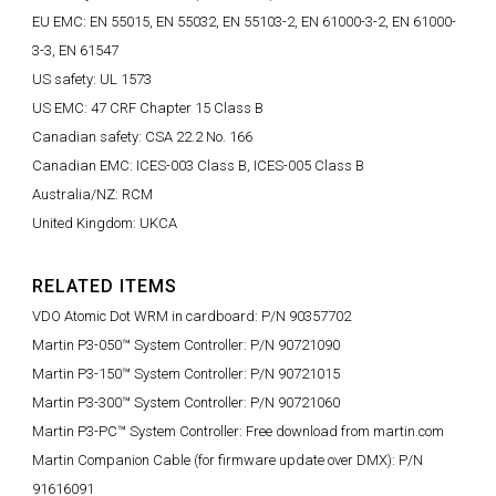
EU EMC: EN 55015, EN 55032, EN 55103-2, EN 61000-3-2, EN 61000-
3-3, EN 61547
US safety: UL 1573
US EMC: 47 CRF Chapter 15 Class B
Canadian safety: CSA 22.2 No. 166
Canadian EMC: ICES-003 Class B, ICES-005 Class B
Australia/NZ: RCM
United Kingdom: UKCA
RELATED ITEMS
VDO Atomic Dot WRM in cardboard: P/N 90357702
Martin P3-050™ System Controller: P/N 90721090
Martin P3-150™ System Controller: P/N 90721015
Martin P3-300™ System Controller: P/N 90721060
Martin P3-PC™ System Controller: Free download from martin.com
Martin Companion Cable (for firmware update over DMX): P/N
91616091