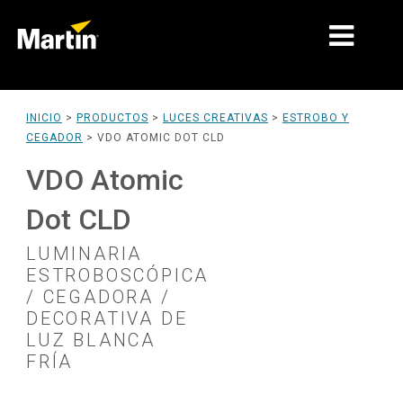
MERCADOS
INICIO
>
PRODUCTOS
>
LUCES CREATIVAS
>
ESTROBO Y
CEGADOR
>
VDO ATOMIC DOT CLD
TIPOS DE PRODUCTO
VDO Atomic
RANGOS DE PRODUCTOS
Dot CLD
NOTICIAS
LUMINARIA
ACERCA DE NOSOTROS
ESTROBOSCÓPICA
/ CEGADORA /
APRENDIZAJE
DECORATIVA DE
LUZ BLANCA
SOPORTE
FRÍA