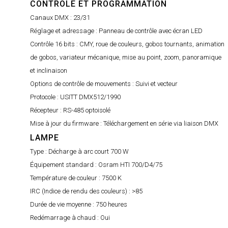
CONTRÔLE ET PROGRAMMATION
Canaux DMX :
23/31
Réglage et adressage :
Panneau de contrôle avec écran LED
Contrôle 16 bits :
CMY, roue de couleurs, gobos tournants, animation
de gobos, variateur mécanique, mise au point, zoom, panoramique
et inclinaison
Options de contrôle de mouvements :
Suivi et vecteur
Protocole :
USITT DMX512/1990
Récepteur :
RS-485 optoisolé
Mise à jour du firmware :
Téléchargement en série via liaison DMX
LAMPE
Type :
Décharge à arc court 700 W
Équipement standard :
Osram HTI 700/D4/75
Température de couleur :
7500 K
IRC (Indice de rendu des couleurs) :
>85
Durée de vie moyenne :
750 heures
Redémarrage à chaud :
Oui