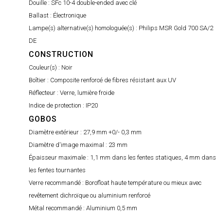
Douille :
SFc 10-4 double-ended avec clé
Ballast :
Électronique
Lampe(s) alternative(s) homologuée(s) :
Philips MSR Gold 700 SA/2
DE
CONSTRUCTION
Couleur(s) :
Noir
Boîtier :
Composite renforcé de fibres résistant aux UV
Réflecteur :
Verre, lumière froide
Indice de protection :
IP20
GOBOS
Diamètre extérieur :
27,9 mm +0/- 0,3 mm
Diamètre d'image maximal :
23 mm
Épaisseur maximale :
1,1 mm dans les fentes statiques, 4 mm dans
les fentes tournantes
Verre recommandé :
Borofloat haute température ou mieux avec
revêtement dichroïque ou aluminium renforcé
Métal recommandé :
Aluminium 0,5 mm