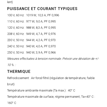
lent)
PUISSANCE ET COURANT TYPIQUES
100 V, 60 Hz :
1019 W, 10,3 A, PF 0,996
110 V, 60 Hz :
977 W, 9,0 A, PF 0,995
120 V, 60 Hz :
988 W, 8,3 A, PF 0,995
208 V, 60 Hz :
949 W, 4,7 A, PF 0,976
230 V, 50 Hz :
944 W, 4,2 A, PF 0,973
240 V, 50 Hz :
940 W, 4,0 A, PF 0,970
250 V, 50 Hz :
940 W, 3,9 A, PF 0,966
Mesures effectuées à tension nominale. Prévoir une déviation de +/-
10 %. :
THERMIQUE
Refroidissement :
Air forcé filtré (régulation de température, faible
bruit)
Température ambiante maximale (Ta max.) :
40° C
Température maximale de surface, régime permanent, Ta=40° C :
160° C