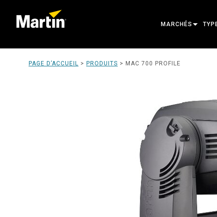
MARCHÉS
TYP
ARCHITECTURAL
TÊT
PAGE D’ACCUEIL
>
PRODUITS
>
MAC 700 PROFILE
ENTERTAINMENT
PRO
CREATE THE MOM
LUM
LUM
ARC
ALI
OUT
PRO