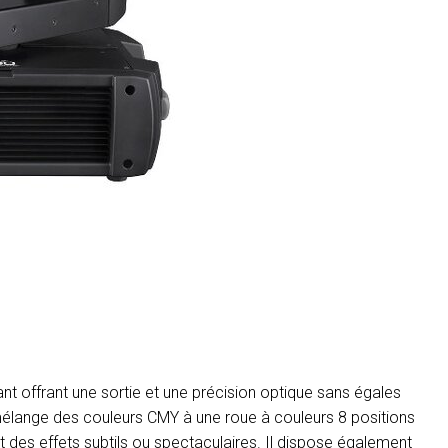
MAC VIPER
P3 POWERPORT LEGACY
VDO DOTRON
MAC VIPER LEGACY MO
VDO FATRON
VDO SCEPTRON
t offrant une sortie et une précision optique sans égales
élange des couleurs CMY à une roue à couleurs 8 positions
des effets subtils ou spectaculaires. Il dispose également