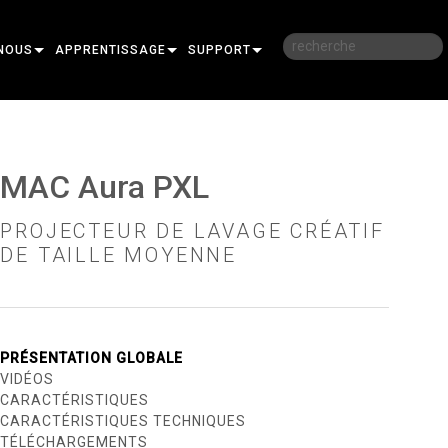
NOUS
APPRENTISSAGE
SUPPORT
RE
FORMATION
NOUS CONTACTER
SESSIONS DE FORMATION EN LIGNE
CENTRE D’AIDE 24/7
MAC Aura PXL
PORTAIL CONSULTANTS
PROJECTEUR DE LAVAGE CRÉATIF
T
LOGICIEL
DE TAILLE MOYENNE
FIRMWARE
TÉLÉCHARGEMENTS
PRÉSENTATION GLOBALE
RE
GARANTIE
VIDÉOS
CARACTÉRISTIQUES
 PRO
R
ENREGISTREMENT DU PRODUIT
CARACTÉRISTIQUES TECHNIQUES
SERVICE
TÉLÉCHARGEMENTS