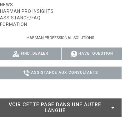
NEWS
 MODELS
CONFORMITÉ
HARMAN PRO INSIGHTS
ASSISTANCE/FAQ
DELS
CONNEXION À L'ASSISTANCE
FORMATION
HARMAN PROFESSIONAL SOLUTIONS:
FIND_DEALER
HAVE_QUESTION
ASSISTANCE AUX CONSULTANTS
VOIR CETTE PAGE DANS UNE AUTRE
LANGUE