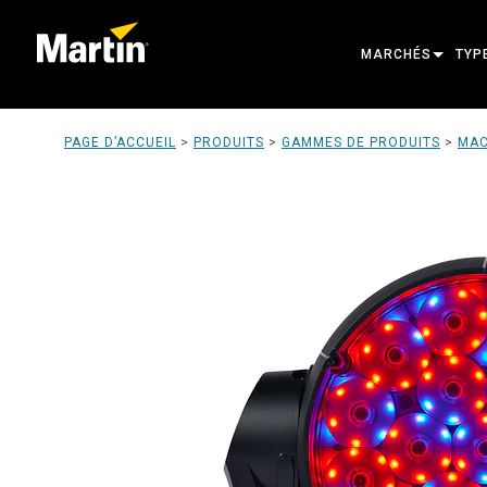
MARCHÉS
TYP
ARCHITECTURAL
TÊT
PAGE D’ACCUEIL
>
PRODUITS
>
GAMMES DE PRODUITS
>
MA
ENTERTAINMENT
PRO
CREATE THE MOM
LUM
LUM
ARC
ALI
OUT
PRO