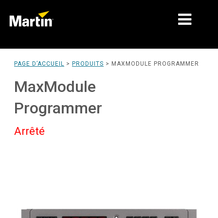
MARCHÉS
PAGE D’ACCUEIL
>
PRODUITS
>
MAXMODULE PROGRAMMER
TYPES DE PRODUIT
MaxModule
GAMMES DE PRODUITS
Programmer
NEWS
Arrêté
À PROPOS DE NOUS
APPRENTISSAGE
SUPPORT