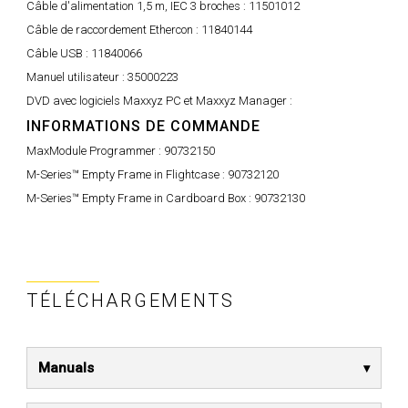
Câble d'alimentation 1,5 m, IEC 3 broches :
11501012
Câble de raccordement Ethercon :
11840144
Câble USB :
11840066
Manuel utilisateur :
35000223
DVD avec logiciels Maxxyz PC et Maxxyz Manager :
INFORMATIONS DE COMMANDE
MaxModule Programmer :
90732150
M-Series™ Empty Frame in Flightcase :
90732120
M-Series™ Empty Frame in Cardboard Box :
90732130
TÉLÉCHARGEMENTS
Manuals