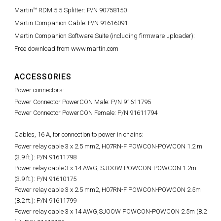
Martin™ RDM 5.5 Splitter: P/N 90758150
Martin Companion Cable: P/N 91616091
Martin Companion Software Suite (including firmware uploader):
Free download from www.martin.com
ACCESSORIES
Power connectors:
Power Connector PowerCON Male: P/N 91611795
Power Connector PowerCON Female: P/N 91611794
Cables, 16 A, for connection to power in chains:
Power relay cable 3 x 2.5 mm2, H07RN-F POWCON-POWCON 1.2 m
(3.9 ft.): P/N 91611798
Power relay cable 3 x 14 AWG, SJOOW POWCON-POWCON 1.2m
(3.9 ft.): P/N 91610175
Power relay cable 3 x 2.5 mm2, H07RN-F POWCON-POWCON 2.5m
(8.2 ft.): P/N 91611799
Power relay cable 3 x 14 AWG,SJOOW POWCON-POWCON 2.5m (8.2