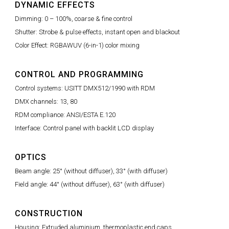
DYNAMIC EFFECTS
Dimming: 0 – 100%, coarse & fine control
Shutter: Strobe & pulse effects, instant open and blackout
Color Effect: RGBAWUV (6-in-1) color mixing
CONTROL AND PROGRAMMING
Control systems: USITT DMX512/1990 with RDM
DMX channels: 13, 80
RDM compliance: ANSI/ESTA E.120
Interface: Control panel with backlit LCD display
OPTICS
Beam angle: 25° (without diffuser), 33° (with diffuser)
Field angle: 44° (without diffuser), 63° (with diffuser)
CONSTRUCTION
Housing: Extruded aluminium, thermoplastic end caps