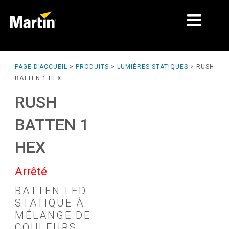
MARCHÉS
PAGE D’ACCUEIL
>
PRODUITS
>
LUMIÈRES STATIQUES
>
RUSH
BATTEN 1 HEX
TYPES DE PRODUIT
RUSH
GAMMES DE PRODUITS
BATTEN 1
NEWS
HEX
À PROPOS DE NOUS
Arrêté
APPRENTISSAGE
BATTEN LED
SUPPORT
STATIQUE À
MÉLANGE DE
COULEURS