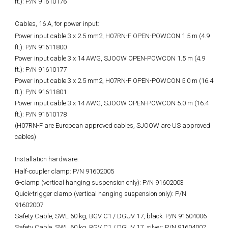
ft.): P/N 91610176
Cables, 16 A, for power input:
Power input cable 3 x 2.5 mm2, H07RN-F OPEN-POWCON 1.5 m (4.9
ft.): P/N 91611800
Power input cable 3 x 14 AWG, SJOOW OPEN-POWCON 1.5 m (4.9
ft.): P/N 91610177
Power input cable 3 x 2.5 mm2, H07RN-F OPEN-POWCON 5.0 m (16.4
ft.): P/N 91611801
Power input cable 3 x 14 AWG, SJOOW OPEN-POWCON 5.0 m (16.4
ft.): P/N 91610178
(H07RN-F are European approved cables, SJOOW are US approved
cables)
Installation hardware:
Half-coupler clamp: P/N 91602005
G-clamp (vertical hanging suspension only): P/N 91602003
Quick-trigger clamp (vertical hanging suspension only): P/N
91602007
Safety Cable, SWL 60 kg, BGV C1 / DGUV 17, black: P/N 91604006
Safety Cable, SWL 60 kg, BGV C1 / DGUV 17, silver: P/N 91604007