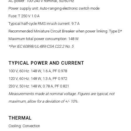
AC power: 100-240 V nominal, 50/60 Hz
Power supply unit: Auto-ranging electronic switch mode
Fuse: T 250 V 1.0 A
Typical half-cycle RMS inrush current: 9.7 A
Recommended Miniature Circuit Breaker when power linking: Type D*
Maximum total power consumption: 148 W
*Per IEC 60898/UL489/CSA C22.2 No. 5
TYPICAL POWER AND CURRENT
100 V, 60 Hz: 148 W, 1.6 A, PF 0.978
120 V, 60 Hz: 148 W, 1.3 A, PF 0.972
230 V, 50 Hz: 148 W, 0.78 A, PF 0.821
Measurements made at nominal voltage. Figures are typical, not
maximum, allow for a deviation of +/- 10%.
THERMAL
Cooling: Convection