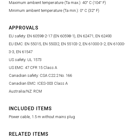
Maximum ambient temperature (Ta max.): 40° C (104° F)
Minimum ambient temperature (Ta min.): 0° C (32° F)
APPROVALS
EU safety: EN 60598-2-17 (EN 60598-1), EN 62471, EN 62493
EU EMC: EN 55015, EN 55032, EN 55103-2, EN 61000-3-2, EN 61000-
3-3, EN 61547
US safety: UL 1573
US EMC: 47 CFR 15 Class A
Canadian safety: CSA C22.2 No. 166
Canadian EMC: ICES-003 Class A
Australia/NZ: RCM
INCLUDED ITEMS
Power cable, 1.5 m without mains plug
RELATED ITEMS