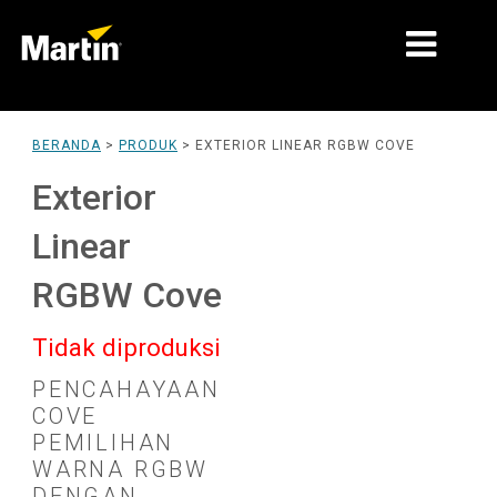
PASAR
BERANDA
>
PRODUK
>
EXTERIOR LINEAR RGBW COVE
JENIS PRODUK
Exterior
LINI PRODUK
Linear
BERITA
RGBW Cove
TENTANG KAMI
Tidak diproduksi
PEMBELAJARAN
PENCAHAYAAN
COVE
DUKUNGAN
PEMILIHAN
WARNA RGBW
DENGAN