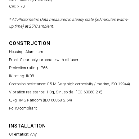
CRI: > 70
* All Photometric Data measured in steady state (30 minutes warm-
up time) at 25°C ambient.
CONSTRUCTION
Housing: Aluminum
Front: Clear polycarbonate with diffuser
Protection rating: IP66
IK rating: IK08
Corrosion resistance: C5-M (very high corrosivity / marine, ISO 12944)
Vibration resistance: 1.0g, Sinusoidal (IEC 60068-2-6)
0,7g RMS Random (IEC 60068-2-64)
RoHS compliant
INSTALLATION
Orientation: Any