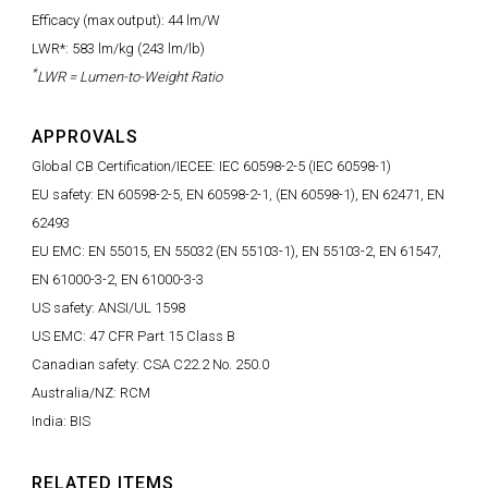
Efficacy (max output): 44 lm/W
LWR*: 583 lm/kg (243 lm/lb)
*
LWR = Lumen-to-Weight Ratio
APPROVALS
Global CB Certification/IECEE: IEC 60598-2-5 (IEC 60598-1)
EU safety: EN 60598-2-5, EN 60598-2-1, (EN 60598-1), EN 62471, EN
62493
EU EMC: EN 55015, EN 55032 (EN 55103-1), EN 55103-2, EN 61547,
EN 61000-3-2, EN 61000-3-3
US safety: ANSI/UL 1598
US EMC: 47 CFR Part 15 Class B
Canadian safety: CSA C22.2 No. 250.0
Australia/NZ: RCM
India: BIS
RELATED ITEMS