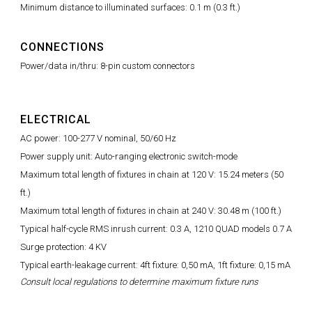
Minimum distance to illuminated surfaces: 0.1 m (0.3 ft.)
CONNECTIONS
Power/data in/thru: 8-pin custom connectors
ELECTRICAL
AC power: 100-277 V nominal, 50/60 Hz
Power supply unit: Auto-ranging electronic switch-mode
Maximum total length of fixtures in chain at 120 V: 15.24 meters (50
ft.)
Maximum total length of fixtures in chain at 240 V: 30.48 m (100 ft.)
Typical half-cycle RMS inrush current: 0.3 A, 1210 QUAD models 0.7 A
Surge protection: 4 KV
Typical earth-leakage current: 4ft fixture: 0,50 mA, 1ft fixture: 0,15 mA
Consult local regulations to determine maximum fixture runs