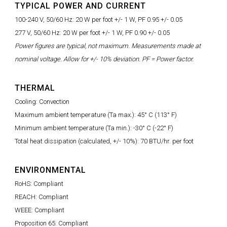
TYPICAL POWER AND CURRENT
100-240 V, 50/60 Hz: 20 W per foot +/- 1 W, PF 0.95 +/- 0.05
277 V, 50/60 Hz: 20 W per foot +/- 1 W, PF 0.90 +/- 0.05
Power figures are typical, not maximum. Measurements made at
nominal voltage. Allow for +/- 10% deviation. PF = Power factor.
THERMAL
Cooling: Convection
Maximum ambient temperature (Ta max.): 45° C (113° F)
Minimum ambient temperature (Ta min.): -30° C (-22° F)
Total heat dissipation (calculated, +/- 10%): 70 BTU/hr. per foot
ENVIRONMENTAL
RoHS: Compliant
REACH: Compliant
WEEE: Compliant
Proposition 65: Compliant