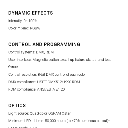
DYNAMIC EFFECTS
Intensity: 0 - 100%
Color mixing: RGBW
CONTROL AND PROGRAMMING
Control systems: DMX, RDM
User interface: Magnetic button to call up fixture status and test
fixture
Control resolution: 8-bit DMX control of each color
DMX compliance: USITT DMX512/1990 RDM
RDM compliance: ANSI/ESTA E1.20
OPTICS
Light source: Quad-color OSRAM Ostar
Minimum LED lifetime: 50,000 hours (to >70% luminous output)*