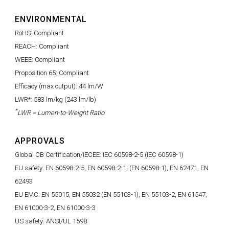
ENVIRONMENTAL
RoHS: Compliant
REACH: Compliant
WEEE: Compliant
Proposition 65: Compliant
Efficacy (max output): 44 lm/W
LWR*: 583 lm/kg (243 lm/lb)
*
LWR = Lumen-to-Weight Ratio
APPROVALS
Global CB Certification/IECEE: IEC 60598-2-5 (IEC 60598-1)
EU safety: EN 60598-2-5, EN 60598-2-1, (EN 60598-1), EN 62471, EN
62493
EU EMC: EN 55015, EN 55032 (EN 55103-1), EN 55103-2, EN 61547,
EN 61000-3-2, EN 61000-3-3
US safety: ANSI/UL 1598