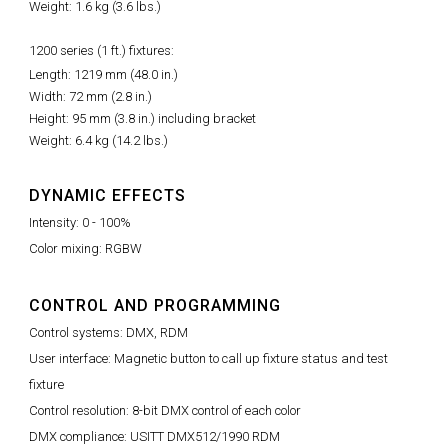
Weight: 1.6 kg (3.6 lbs.)
1200 series (1 ft.) fixtures:
Length: 1219 mm (48.0 in.)
Width: 72 mm (2.8 in.)
Height: 95 mm (3.8 in.) including bracket
Weight: 6.4 kg (14.2 lbs.)
DYNAMIC EFFECTS
Intensity: 0 - 100%
Color mixing: RGBW
CONTROL AND PROGRAMMING
Control systems: DMX, RDM
User interface: Magnetic button to call up fixture status and test
fixture
Control resolution: 8-bit DMX control of each color
DMX compliance: USITT DMX512/1990 RDM