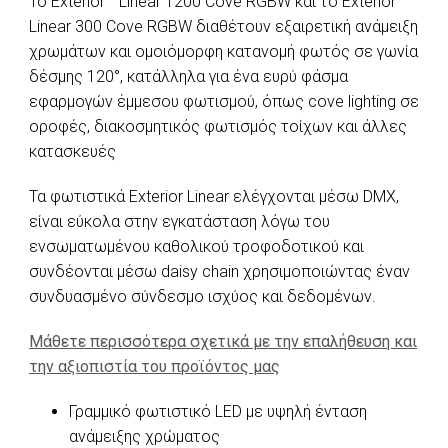
Το Exterior™ Linear 1200 Cove RGBW και το Exterior™
Linear 300 Cove RGBW διαθέτουν εξαιρετική ανάμειξη
χρωμάτων και ομοιόμορφη κατανομή φωτός σε γωνία
δέσμης 120°, κατάλληλα για ένα ευρύ φάσμα
εφαρμογών έμμεσου φωτισμού, όπως cove lighting σε
οροφές, διακοσμητικός φωτισμός τοίχων και άλλες
κατασκευές
Τα φωτιστικά Exterior Linear ελέγχονται μέσω DMX,
είναι εύκολα στην εγκατάσταση λόγω του
ενσωματωμένου καθολικού τροφοδοτικού και
συνδέονται μέσω daisy chain χρησιμοποιώντας έναν
συνδυασμένο σύνδεσμο ισχύος και δεδομένων.
Μάθετε περισσότερα σχετικά με την επαλήθευση και
την αξιοπιστία του προϊόντος μας
Γραμμικό φωτιστικό LED με υψηλή ένταση
ανάμειξης χρώματος