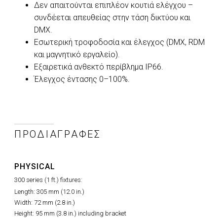
Δεν απαιτούνται επιπλέον κουτιά ελέγχου –
συνδέεται απευθείας στην τάση δικτύου και
DMX.
Εσωτερική τροφοδοσία και έλεγχος (DMX, RDM
και μαγνητικό εργαλείο).
Εξαιρετικά ανθεκτό περίβλημα IP66.
Έλεγχος έντασης 0–100%.
ΠΡΟΔΙΑΓΡΑΦΈΣ
PHYSICAL
300 series (1 ft.) fixtures:
Length: 305 mm (12.0 in.)
Width: 72 mm (2.8 in.)
Height: 95 mm (3.8 in.) including bracket