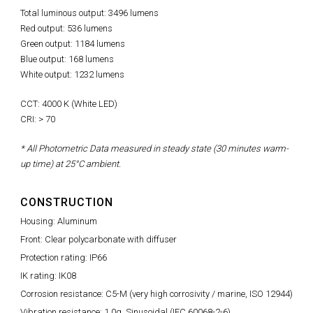
Total luminous output: 3496 lumens
Red output: 536 lumens
Green output: 1184 lumens
Blue output: 168 lumens
White output: 1232 lumens
CCT: 4000 K (White LED)
CRI: > 70
* All Photometric Data measured in steady state (30 minutes warm-
up time) at 25°C ambient.
CONSTRUCTION
Housing: Aluminum
Front: Clear polycarbonate with diffuser
Protection rating: IP66
IK rating: IK08
Corrosion resistance: C5-M (very high corrosivity / marine, ISO 12944)
Vibration resistance: 1.0g, Sinusoidal (IEC 60068-2-6)