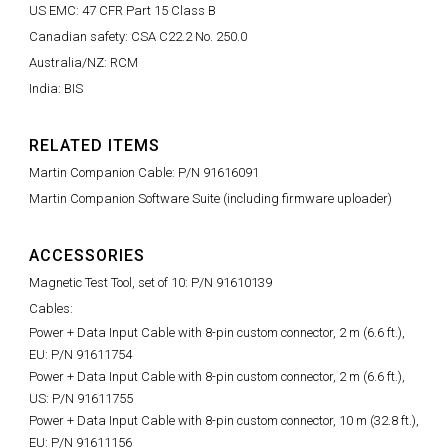
US EMC: 47 CFR Part 15 Class B
Canadian safety: CSA C22.2 No. 250.0
Australia/NZ: RCM
India: BIS
RELATED ITEMS
Martin Companion Cable: P/N 91616091
Martin Companion Software Suite (including firmware uploader)
ACCESSORIES
Magnetic Test Tool, set of 10: P/N 91610139
Cables:
Power + Data Input Cable with 8-pin custom connector, 2 m (6.6 ft.),
EU: P/N 91611754
Power + Data Input Cable with 8-pin custom connector, 2 m (6.6 ft.),
US: P/N 91611755
Power + Data Input Cable with 8-pin custom connector, 10 m (32.8 ft.),
EU: P/N 91611156