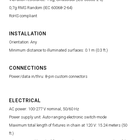
0,7g RMS Random (IEC 60068-2-64)
RoHS compliant
INSTALLATION
Orientation: Any
Minimum distance to illuminated surfaces: 0.1 m (0.3 ft.)
CONNECTIONS
Power/data in/thru: 8-pin custom connectors
ELECTRICAL
AC power: 100-277 V nominal, 50/60 Hz
Power supply unit: Auto-ranging electronic switch-mode
Maximum total length of fixtures in chain at 120 V: 15.24 meters (50
ft.)