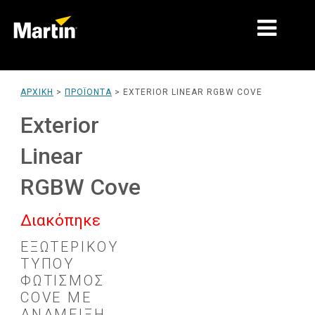
ΑΓΟΡΈΣ
ΑΡΧΙΚΉ
>
ΠΡΟΪΌΝΤΑ
>
EXTERIOR LINEAR RGBW COVE
ΤΎΠΟΙ ΠΡΟΪΌΝΤΩΝ
Exterior
ΣΕΙΡΈΣ ΠΡΟΪΌΝΤΩΝ
Linear
ΕΙΔΉΣΕΙΣ
RGBW Cove
ΣΧΕΤΙΚΆ ΜΕ ΕΜΆΣ
Διακόπηκε
ΜΆΘΗΣΗ
ΕΞΩΤΕΡΙΚΟΎ
ΤΎΠΟΥ
ΥΠΟΣΤΉΡΙΞΗ
ΦΩΤΙΣΜΌΣ
COVE ΜΕ
ΑΝΆΜΕΙΞΗ