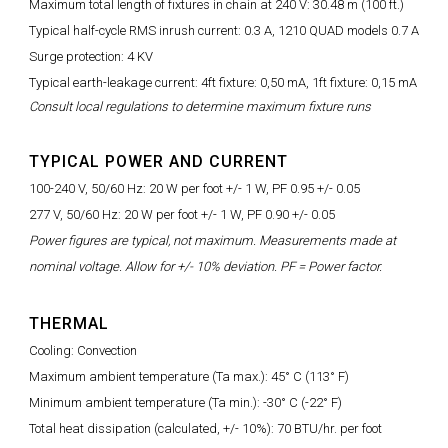
Maximum total length of fixtures in chain at 240 V: 30.48 m (100 ft.)
Typical half-cycle RMS inrush current: 0.3 A, 1210 QUAD models 0.7 A
Surge protection: 4 KV
Typical earth-leakage current: 4ft fixture: 0,50 mA, 1ft fixture: 0,15 mA
Consult local regulations to determine maximum fixture runs
TYPICAL POWER AND CURRENT
100-240 V, 50/60 Hz: 20 W per foot +/- 1 W, PF 0.95 +/- 0.05
277 V, 50/60 Hz: 20 W per foot +/- 1 W, PF 0.90 +/- 0.05
Power figures are typical, not maximum. Measurements made at
nominal voltage. Allow for +/- 10% deviation. PF = Power factor.
THERMAL
Cooling: Convection
Maximum ambient temperature (Ta max.): 45° C (113° F)
Minimum ambient temperature (Ta min.): -30° C (-22° F)
Total heat dissipation (calculated, +/- 10%): 70 BTU/hr. per foot