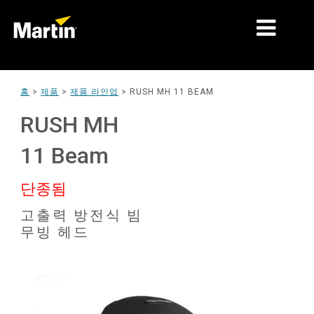
시장
홈
>
제품
>
제품 라인업
>
RUSH MH 11 BEAM
제품 유형
RUSH MH
제품 라인업
11 Beam
뉴스
단종됨
회사 소개
고출력 방전식 빔
무빙 헤드
학습
지원