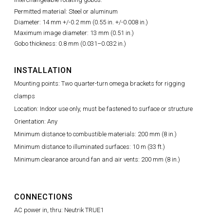
Permitted material: Steel or aluminum
Diameter: 14 mm +/-0.2 mm (0.55 in. +/-0.008 in.)
Maximum image diameter: 13 mm (0.51 in.)
Gobo thickness: 0.8 mm (0.031–0.032 in.)
INSTALLATION
Mounting points: Two quarter-turn omega brackets for rigging
clamps
Location: Indoor use only, must be fastened to surface or structure
Orientation: Any
Minimum distance to combustible materials: 200 mm (8 in.)
Minimum distance to illuminated surfaces: 10 m (33 ft.)
Minimum clearance around fan and air vents: 200 mm (8 in.)
CONNECTIONS
AC power in, thru: Neutrik TRUE1