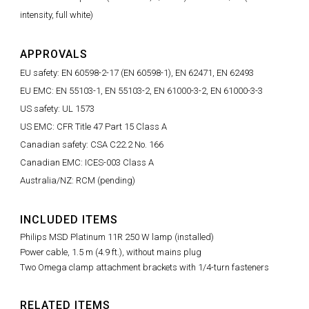
intensity, full white)
APPROVALS
EU safety: EN 60598-2-17 (EN 60598-1), EN 62471, EN 62493
EU EMC: EN 55103-1, EN 55103-2, EN 61000-3-2, EN 61000-3-3
US safety: UL 1573
US EMC: CFR Title 47 Part 15 Class A
Canadian safety: CSA C22.2 No. 166
Canadian EMC: ICES-003 Class A
Australia/NZ: RCM (pending)
INCLUDED ITEMS
Philips MSD Platinum 11R 250 W lamp (installed)
Power cable, 1.5 m (4.9 ft.), without mains plug
Two Omega clamp attachment brackets with 1/4-turn fasteners
RELATED ITEMS