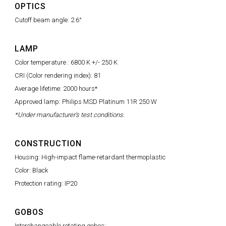
OPTICS
Cutoff beam angle: 2.6°
LAMP
Color temperature : 6800 K +/- 250 K
CRI (Color rendering index): 81
Average lifetime: 2000 hours*
Approved lamp: Philips MSD Platinum 11R 250 W
*Under manufacturer's test conditions.
CONSTRUCTION
Housing: High-impact flame-retardant thermoplastic
Color: Black
Protection rating: IP20
GOBOS
Interchangeable rotating gobos: