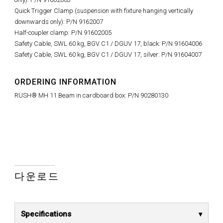
Quick Trigger Clamp (suspension with fixture hanging vertically
downwards only): P/N 9162007
Half-coupler clamp: P/N 91602005
Safety Cable, SWL 60 kg, BGV C1 / DGUV 17, black: P/N 91604006
Safety Cable, SWL 60 kg, BGV C1 / DGUV 17, silver: P/N 91604007
ORDERING INFORMATION
RUSH® MH 11 Beam in cardboard box: P/N 90280130
다운로드
Specifications