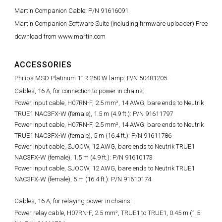
Martin Companion Cable: P/N 91616091
Martin Companion Software Suite (including firmware uploader) Free
download from www.martin.com
ACCESSORIES
Philips MSD Platinum 11R 250 W lamp: P/N 50481205
Cables, 16 A, for connection to power in chains:
Power input cable, H07RN-F, 2.5 mm², 14 AWG, bare ends to Neutrik
TRUE1 NAC3FX-W (female), 1.5 m (4.9 ft.): P/N 91611797
Power input cable, H07RN-F, 2.5 mm², 14 AWG, bare ends to Neutrik
TRUE1 NAC3FX-W (female), 5 m (16.4 ft.): P/N 91611786
Power input cable, SJOOW, 12 AWG, bare ends to Neutrik TRUE1
NAC3FX-W (female), 1.5 m (4.9 ft.): P/N 91610173
Power input cable, SJOOW, 12 AWG, bare ends to Neutrik TRUE1
NAC3FX-W (female), 5 m (16.4 ft.): P/N 91610174
Cables, 16 A, for relaying power in chains:
Power relay cable, H07RN-F, 2.5 mm², TRUE1 to TRUE1, 0.45 m (1.5