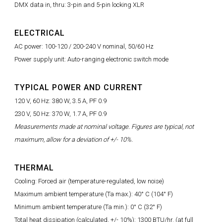
DMX data in, thru: 3-pin and 5-pin locking XLR
ELECTRICAL
AC power: 100-120 / 200-240 V nominal, 50/60 Hz
Power supply unit: Auto-ranging electronic switch mode
TYPICAL POWER AND CURRENT
120 V, 60 Hz: 380 W, 3.5 A, PF 0.9
230 V, 50 Hz: 370 W, 1.7 A, PF 0.9
Measurements made at nominal voltage. Figures are typical, not
maximum, allow for a deviation of +/- 10%.
THERMAL
Cooling: Forced air (temperature-regulated, low noise)
Maximum ambient temperature (Ta max.): 40° C (104° F)
Minimum ambient temperature (Ta min.): 0° C (32° F)
Total heat dissipation (calculated, +/- 10%): 1300 BTU/hr. (at full