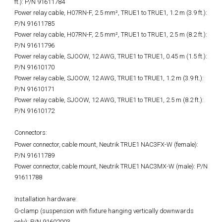
ft.): P/N 91611784
Power relay cable, H07RN-F, 2.5 mm², TRUE1 to TRUE1, 1.2 m (3.9 ft.):
P/N 91611785
Power relay cable, H07RN-F, 2.5 mm², TRUE1 to TRUE1, 2.5 m (8.2 ft.):
P/N 91611796
Power relay cable, SJOOW, 12 AWG, TRUE1 to TRUE1, 0.45 m (1.5 ft.):
P/N 91610170
Power relay cable, SJOOW, 12 AWG, TRUE1 to TRUE1, 1.2 m (3.9 ft.):
P/N 91610171
Power relay cable, SJOOW, 12 AWG, TRUE1 to TRUE1, 2.5 m (8.2 ft.):
P/N 91610172
Connectors:
Power connector, cable mount, Neutrik TRUE1 NAC3FX-W (female):
P/N 91611789
Power connector, cable mount, Neutrik TRUE1 NAC3MX-W (male): P/N
91611788
Installation hardware:
G-clamp (suspension with fixture hanging vertically downwards
only): P/N 91602003