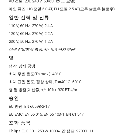
AC 전원:
230-240 V, 50/60 Hz(EU 모델)
메인 퓨즈:
US 모델 5.0 AT, EU 모델 2.5 AT(모두 슬로우 블로우)
일반 전력 및 전류
110 V, 60 Hz:
270 W, 2.4 A
120 V, 60 Hz:
270 W, 2.2 A
230 V, 50 Hz:
270 W, 1.2 A
정격 전압에서 측정. +/- 10% 편차 허용:
열
냉각:
강제 공냉
최대 주변 온도(Ta max.):
40° C
최대 표면 온도, 정상 상태, Ta=40° C:
60° C
총 열 방출(계산값, +/- 10%):
920 BTU/hr.
승인
EU 안전:
EN 60598-2-17
EU EMC:
EN 55 015, EN 55 103-1, EN 61 547
포함 품목
Philips ELC 10H 250 W 1000시간 램프:
97000111