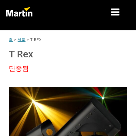
시장
홈
>
제품
>
T REX
제품 유형
T Rex
제품 라인업
단종됨
뉴스
회사 소개
학습
지원