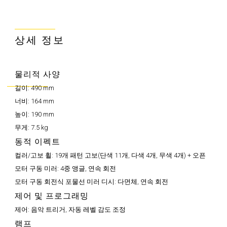
상세 정보
물리적 사양
길이:
490 mm
너비:
164 mm
높이:
190 mm
무게:
7.5 kg
동적 이펙트
컬러/고보 휠:
19개 패턴 고보(단색 11개, 다색 4개, 무색 4개) + 오픈
모터 구동 미러:
4중 앵글, 연속 회전
모터 구동 회전식 포물선 미러 디시:
다면체, 연속 회전
제어 및 프로그래밍
제어:
음악 트리거, 자동 레벨 감도 조정
램프