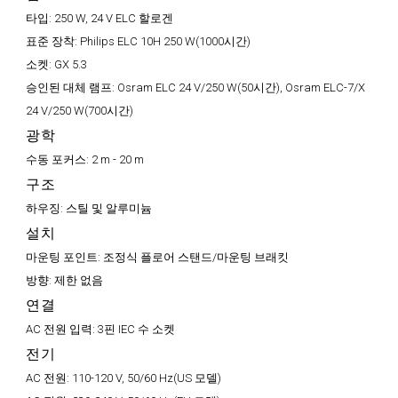
타입:
250 W, 24 V ELC 할로겐
표준 장착:
Philips ELC 10H 250 W(1000시간)
소켓:
GX 5.3
승인된 대체 램프:
Osram ELC 24 V/250 W(50시간), Osram ELC-7/X
24 V/250 W(700시간)
광학
수동 포커스:
2 m - 20 m
구조
하우징:
스틸 및 알루미늄
설치
마운팅 포인트:
조정식 플로어 스탠드/마운팅 브래킷
방향:
제한 없음
연결
AC 전원 입력:
3핀 IEC 수 소켓
전기
AC 전원:
110-120 V, 50/60 Hz(US 모델)