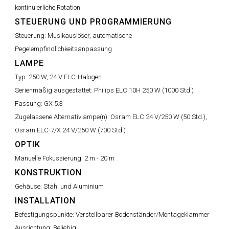
kontinuierliche Rotation
STEUERUNG UND PROGRAMMIERUNG
Steuerung:
Musikauslöser, automatische
Pegelempfindlichkeitsanpassung
LAMPE
Typ:
250 W, 24 V ELC-Halogen
Serienmäßig ausgestattet:
Philips ELC 10H 250 W (1000 Std.)
Fassung:
GX 5.3
Zugelassene Alternativlampe(n):
Osram ELC 24 V/250 W (50 Std.),
Osram ELC-7/X 24 V/250 W (700 Std.)
OPTIK
Manuelle Fokussierung:
2 m - 20 m
KONSTRUKTION
Gehäuse:
Stahl und Aluminium
INSTALLATION
Befestigungspunkte:
Verstellbarer Bodenständer/Montageklammer
Ausrichtung:
Beliebig