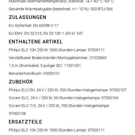
Maximale Oberflächentemperatur, stationär, Ta = 40° C:
60° C
Gesamte Wärmeabgabe (berechnet, +/– 10 %):
920 BTU/Std.
ZULASSUNGEN
EU-Sicherheit:
EN 60598-2-17
EU-EMV:
EN 55 015, EN 55 103-1, EN 61 547
ENTHALTENE ARTIKEL
Philips ELC 10H 250 W 1000-Stunden-Lampe:
97000111
Verstellbarer Bodenständer/Montageklammer:
21020660
1,5 m Stromkabel, 3-poliger IEC:
11501501
Benutzerhandbuch:
35000101
ZUBEHÖR
Philips ELC/5H, 24 V / 250 W, 500-Stunden-Halogenlampe:
97000107
Osram ELC, 24 V / 250 W, 50-Stunden-Halogenlampe:
97000104
Osram ELC-7/X, 24 V / 250 W, 700-Stunden-Halogenlampe:
97000108
ERSATZTEILE
Philips ELC 10H 250 W 1000-Stunden-Lampe:
97000111