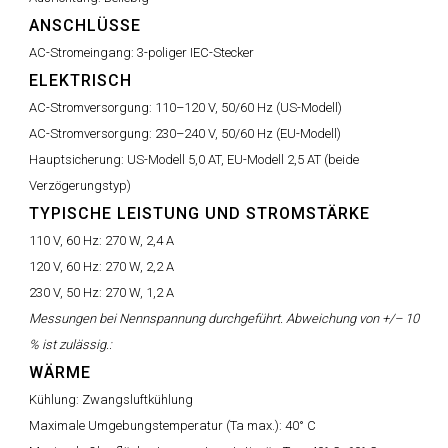
ANSCHLÜSSE
AC-Stromeingang:
3-poliger IEC-Stecker
ELEKTRISCH
AC-Stromversorgung:
110–120 V, 50/60 Hz (US-Modell)
AC-Stromversorgung:
230–240 V, 50/60 Hz (EU-Modell)
Hauptsicherung:
US-Modell 5,0 AT, EU-Modell 2,5 AT (beide
Verzögerungstyp)
TYPISCHE LEISTUNG UND STROMSTÄRKE
110 V, 60 Hz:
270 W, 2,4 A
120 V, 60 Hz:
270 W, 2,2 A
230 V, 50 Hz:
270 W, 1,2 A
Messungen bei Nennspannung durchgeführt. Abweichung von +/– 10
% ist zulässig.:
WÄRME
Kühlung:
Zwangsluftkühlung
Maximale Umgebungstemperatur (Ta max.):
40° C