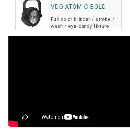
VDO ATOMIC BOLD
Full color blinder / strobe /
wash / eye-candy fixture