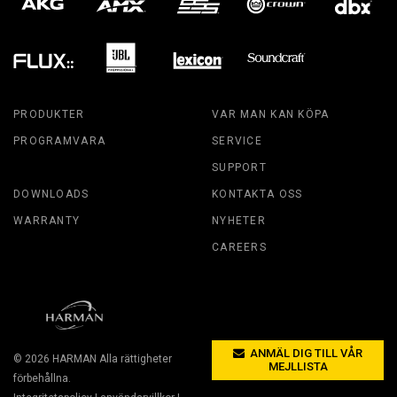
PRODUKTER
VAR MAN KAN KÖPA
PROGRAMVARA
SERVICE
SUPPORT
DOWNLOADS
KONTAKTA OSS
WARRANTY
NYHETER
CAREERS
ANMÄL DIG TILL VÅR
© 2026
HARMAN
Alla rättigheter
MEJLLISTA
förbehållna.