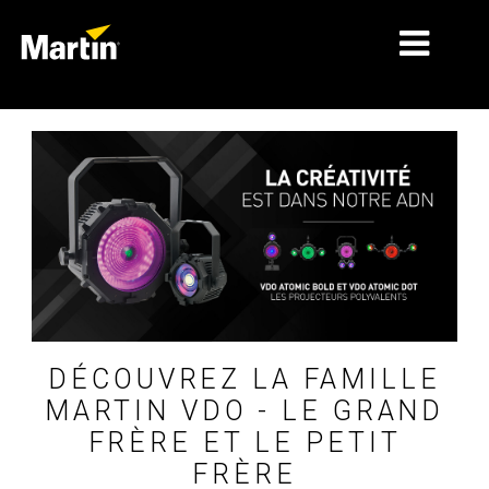
MARKNADER
PRODUKTTYPER
PRODUKTSERIER
NYHETER
OM OSS
LÄRANDE
DÉCOUVREZ LA FAMILLE
MARTIN VDO - LE GRAND
SUPPORT
FRÈRE ET LE PETIT
FRÈRE