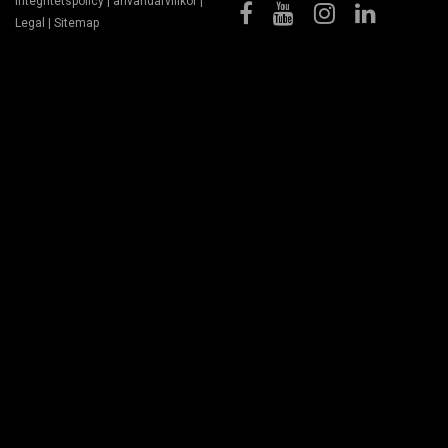
Integritetspolicy
|
användarvillkor
|
Legal
|
Sitemap