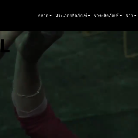
ตลาด
ประเภทผลิตภัณฑ์
ช่วงผลิตภัณฑ์
ข่าว
ARCHITECTURAL
เครื่องไฟเคลื่อนที่
การจัดวาง
อะตอมิก
กรณีศ
L
ENTERTAINMENT
ไฟติดตามตัวแสดง
จุด
ผู้ช่วย
สื่อมว
CREATE THE MOMENT
ไฟสถิตย์
ล้าง
เฟรสเนล
ELP
ELP E
ไฟสร้างสรรค์
บีมไฮบริด
ไม่สามารถส่องแสง
ไฟสโตรบและไฟเบลินเด
ERA
ELP F
ERA 
สถาปัตยกรรม
ลำแสง
ไฟ PAR
เชิงเส้น
ไฟล้างฉาก
ภายนอก
ELP P
ERA P
EXTER
พลังงานและการประมวลผล
DOT
ไฟส่องสว่างเชิงเส้น
ตัวควบคุมระบบ
MAC
ERA 
ด้านน
MAC 
เครื่องมือ
การฉายภาพ
POWERPORTS
เครื่องมือซอฟต์แวร์
MACULA
การฉ
MAC 
ผลิตภัณฑ์ที่ยกเลิกการผลิต
CREATIVE DOTS
POWERPORTS LEGACY
เครื่องมือบริการ
P3
ล้างภ
MAC 
P3 S
PDE SYSTEM
VDO
MAC 
P3 P
VDO 