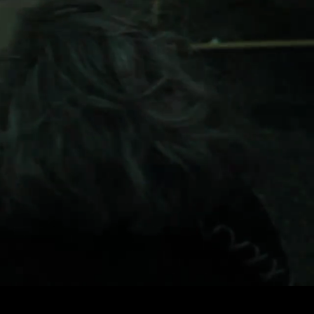
IPER
OWERPORT LEGACY MODELS
DOTRON
การปฏิบัติตามข้อกำหนด
IPER LEGACY MODELS
FATRON
เข้าสู่ระบบฝ่ายสนับสนุน
SCEPTRON
Denmark Festival's 'Rabbit Hole' Installati