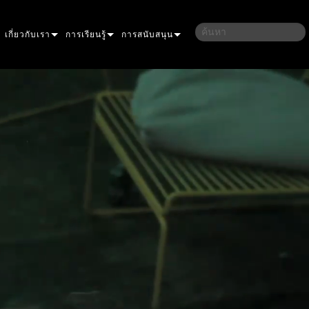
เกี่ยวกับเรา
การเรียนรู้
การสนับสนุน
ึกษา
ประวัติของเรา
การฝึกอบรม
ติดต่อเรา
ลชน
ความยั่งยืน
เซสชันการเรียนรู้
ศูนย์ช่วยเหลือตลอด 24 ชั่วโมง
LLIPSOIDAL
ที่ซื้อสินค้า
พอร์ทัลที่ปรึกษา
อร์
RESNEL
PERFORMANCE
ซอฟต์แวร์
AR
ROFILE
IOR DOT PRO
เฟิร์มแวร์
WASH
อก LINEAR PRO
AURA
การดาวน์โหลด
ายภาพภายนอก
ENCORE
การรับประกัน
 MODELS
ายนอก PRO
ONE
YSTEM CONTROLLER
การลงทะเบียนผลิตภัณฑ์
ULTRA
OWERPORT
ATOMIC
บริการ