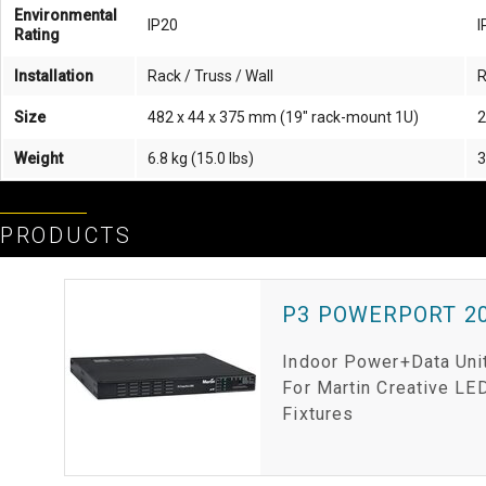
Environmental
IP20
I
Rating
Installation
Rack / Truss / Wall
R
Size
482 x 44 x 375 mm (19" rack-mount 1U)
2
Weight
6.8 kg (15.0 lbs)
3
PRODUCTS
P3 POWERPORT 2
Indoor Power+Data Uni
For Martin Creative LE
Fixtures