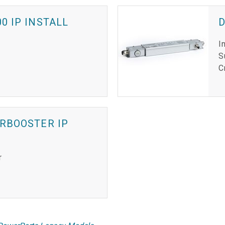
0 IP INSTALL
D
I
S
C
RBOOSTER IP
r