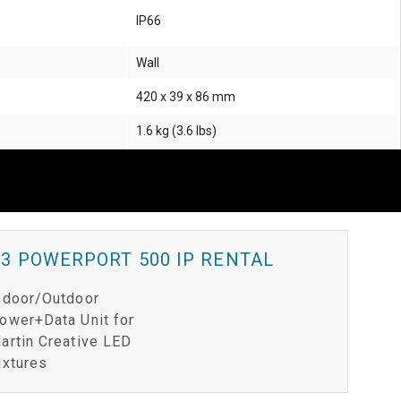
IP66
Wall
420 x 39 x 86 mm
1.6 kg (3.6 lbs)
3 POWERPORT 500 IP RENTAL
ndoor/Outdoor
ower+Data Unit for
artin Creative LED
ixtures