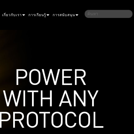
เกี่ยวกับเรา
การเรียนรู้
การสนับสนุน
ึกษา
ประวัติของเรา
การฝึกอบรม
ติดต่อเรา
ลชน
ความยั่งยืน
เซสชันการเรียนรู้
ศูนย์ช่วยเหลือตลอด 24 ชั่วโมง
LLIPSOIDAL
ที่ซื้อสินค้า
พอร์ทัลที่ปรึกษา
RESNEL
PERFORMANCE
ซอฟต์แวร์
AR
ROFILE
IOR DOT PRO
เฟิร์มแวร์
WASH
IOR LINEAR PRO
AURA
การดาวน์โหลด
IOR PROJECTION
ENCORE
การรับประกัน
ELS
RIOR WASH PRO
ONE
YSTEM CONTROLLER
การลงทะเบียนผลิตภัณฑ์
ULTRA
OWERPORT
ATOMIC
บริการ