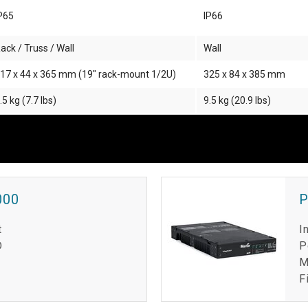
P65
IP66
ack / Truss / Wall
Wall
17 x 44 x 365 mm (19" rack-mount 1/2U)
325 x 84 x 385 mm
.5 kg (7.7 lbs)
9.5 kg (20.9 lbs)
000
P
t
I
D
P
M
F