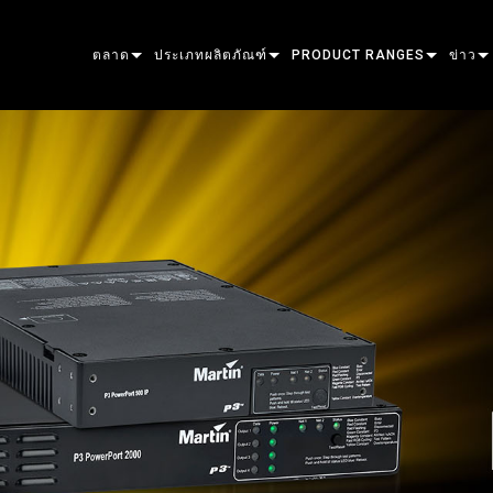
ตลาด
ประเภทผลิตภัณฑ์
PRODUCT RANGES
ข่าว
ARCHITECTURAL
MOVING HEADS
FRAMING
ATOMIC
กรณีศ
ENTERTAINMENT
FOLLOWSPOT
SPOT
COMPANION
สื่อมว
CREATE THE MOMENT
STATIC LIGHTS
WASH
FRESNEL
ELP
ELP E
CREATIVE LIGHTS
BEAM HYBRID
ELLIPSOIDAL
STROBE & BLINDER
ERA
ELP F
ERA 
ARCHITECTURAL
BEAM
PARS
LINEAR
WASH LIGHTING
EXTERIOR
ELP P
ERA P
EXTER
POWER & PROCESSING
DOT
LINEAR LIGHTING
SYSTEM CONTROLLERS
MAC
ERA 
EXTER
MAC 
TOOLS
IMAGE PROJECTION
POWERPORTS
SOFTWARE TOOLS
MACULA
EXTER
MAC 
ผลิตภัณฑ์ที่ยกเลิกการผลิต
CREATIVE DOTS
POWERPORTS LEGACY MOD
SERVICE TOOLS
P3
EXTE
MAC 
P3 S
PDE SYSTEM
VDO
MAC 
P3 P
VDO 