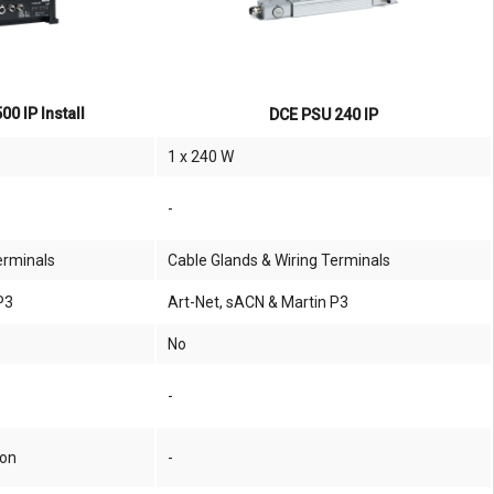
0 IP Install
DCE PSU 240 IP
1 x 240 W
-
erminals
Cable Glands & Wiring Terminals
P3
Art-Net, sACN & Martin P3
No
-
ton
-