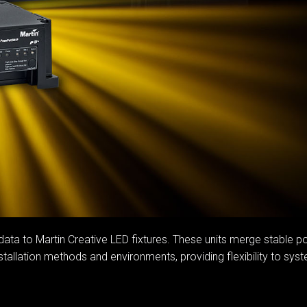
MAC V
P3 P
VDO 
MAC V
VDO 
VDO 
 to Martin Creative LED fixtures. These units merge stable powe
nstallation methods and environments, providing flexibility to sys