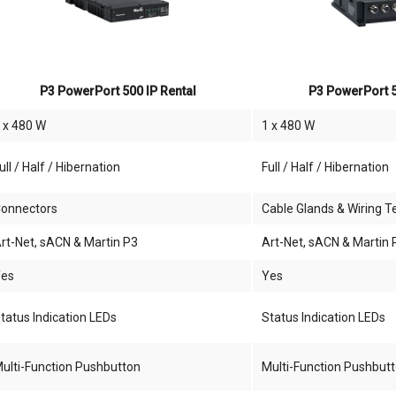
P3 PowerPort 500 IP Rental
P3 PowerPort 50
 x 480 W
1 x 480 W
ull / Half / Hibernation
Full / Half / Hibernation
onnectors
Cable Glands & Wiring T
rt-Net, sACN & Martin P3
Art-Net, sACN & Martin 
es
Yes
tatus Indication LEDs
Status Indication LEDs
ulti-Function Pushbutton
Multi-Function Pushbut