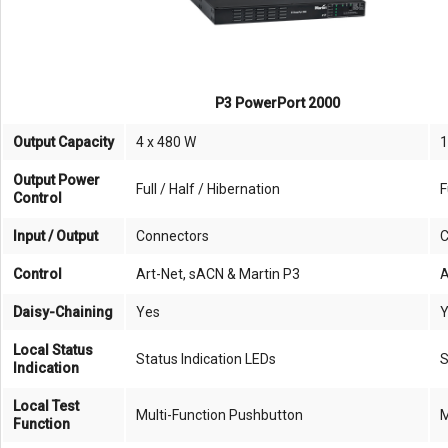
P3 PowerPort 2000
Output Capacity
4 x 480 W
1
Output Power
Full / Half / Hibernation
F
Control
Input / Output
Connectors
C
Control
Art-Net, sACN & Martin P3
A
Daisy-Chaining
Yes
Y
Local Status
Status Indication LEDs
S
Indication
Local Test
Multi-Function Pushbutton
M
Function