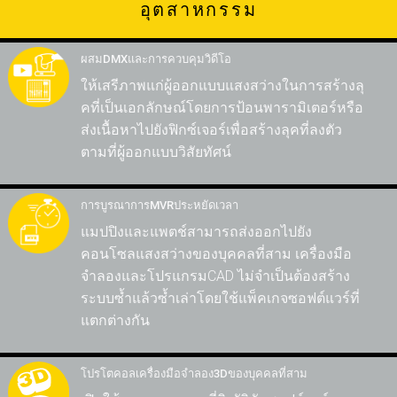
อุตสาหกรรม
ร
ย
ท
ซ
ผสมDMXและการควบคุมวิดีโอ
ให้เสรีภาพแก่ผู้ออกแบบแสงสว่างในการสร้างลุ
คที่เป็นเอกลักษณ์โดยการป้อนพารามิเตอร์หรือ
ท
รู
ท
ส่งเนื้อหาไปยังฟิกซ์เจอร์เพื่อสร้างลุคที่ลงตัว
ตามที่ผู้ออกแบบวิสัยทัศน์
การบูรณาการMVRประหยัดเวลา
แมปปิงและแพตช์สามารถส่งออกไปยัง
ล
คอนโซลแสงสว่างของบุคคลที่สาม เครื่องมือ
จำลองและโปรแกรมCAD ไม่จำเป็นต้องสร้าง
ระบบซ้ำแล้วซ้ำเล่าโดยใช้แพ็คเกจซอฟต์แวร์ที่
แตกต่างกัน
โปรโตคอลเครื่องมือจำลอง3Dของบุคคลที่สาม