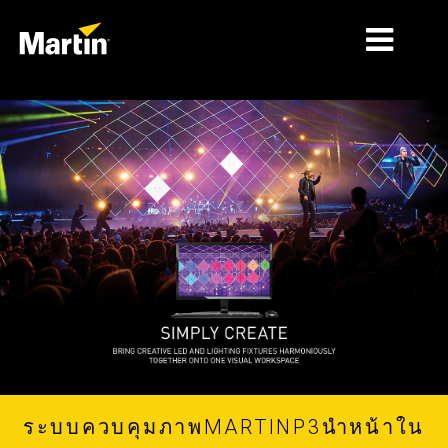
ตลาด
ประเภทผลิตภัณฑ์
ช่วงผลิตภัณฑ์
ข่าว
เกี่ยวกับเรา
เ
ผ
การเรียนรู้
การสนับสนุน
ระบบควบคุมภาพMARTINP3นำหน้าใน