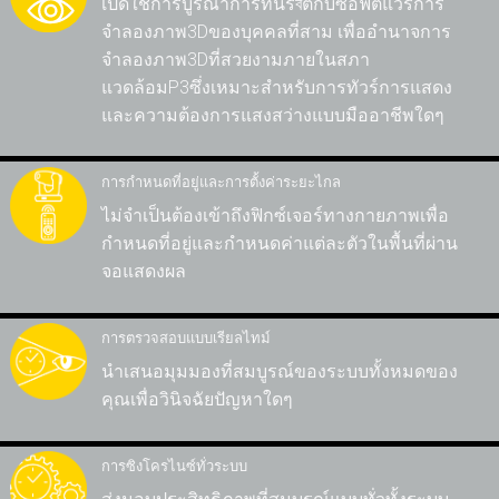
เปิดใช้การบูรณาการที่นิรবัติกับซอฟต์แวร์การ
ส
จำลองภาพ3Dของบุคคลที่สาม เพื่ออำนาจการ
จำลองภาพ3Dที่สวยงามภายในสภา
แวดล้อมP3ซึ่งเหมาะสำหรับการทัวร์การแสดง
และความต้องการแสงสว่างแบบมืออาชีพใดๆ
การกำหนดที่อยู่และการตั้งค่าระยะไกล
ไม่จำเป็นต้องเข้าถึงฟิกซ์เจอร์ทางกายภาพเพื่อ
กำหนดที่อยู่และกำหนดค่าแต่ละตัวในพื้นที่ผ่าน
จอแสดงผล
การตรวจสอบแบบเรียลไทม์
นำเสนอมุมมองที่สมบูรณ์ของระบบทั้งหมดของ
คุณเพื่อวินิจฉัยปัญหาใดๆ
การซิงโครไนซ์ทั่วระบบ