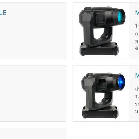
LE
ไ
ก
พ
ช
ด
ล
ร
ร
บ