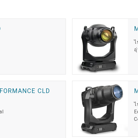
O
ไ
อ
RFORMANCE CLD
ไ
al
E
C