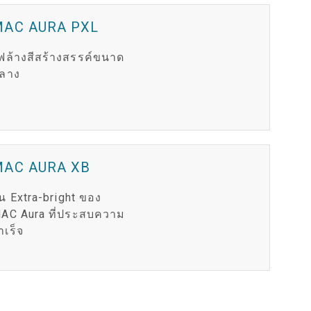
IPER
OWERPORT LEGACY MODELS
DOTRON
การปฏิบัติตามข้อกำหนด
MAC AURA PXL
IPER LEGACY MODELS
FATRON
เข้าสู่ระบบฝ่ายสนับสนุน
ฟล้างสีสร้างสรรค์ขนาด
ลาง
SCEPTRON
MAC AURA XB
ุ่น Extra-bright ของ
AC Aura ที่ประสบความ
ำเร็จ