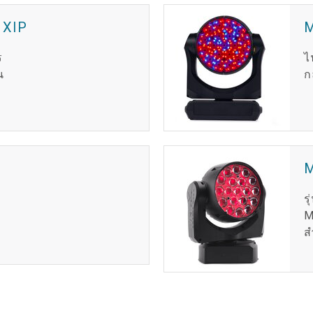
MAC V
P3 P
VDO 
 XIP
MAC V
VDO 
ร
ไ
น
ก
VDO 
ร
M
ส