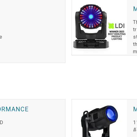
T
t
e
s
t
m
FORMANCE
ED
1
ล