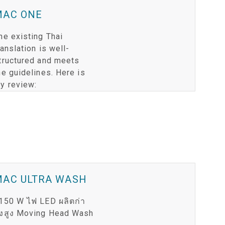
MAC ONE
he existing Thai
ranslation is well-
tructured and meets
he guidelines. Here is
y review:
MAC ULTRA WASH
150 W ไฟ LED ผลิตก่า
ังสูง Moving Head Wash