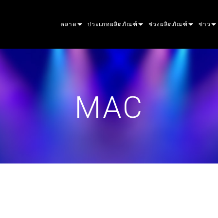
ตลาด
ประเภทผลิตภัณฑ์
ช่วงผลิตภัณฑ์
ข่าว
ARCHITECTURAL
เครื่องไฟเคลื่อนที่
การจัดวาง
อะตอมิก
กรณีศ
ENTERTAINMENT
ไฟติดตามตัวแสดง
จุด
ผู้ช่วย
สื่อมว
MAC
CREATE THE MOMENT
ไฟสถิตย์
ล้าง
เฟรสเนล
ELP
ELP E
ไฟสร้างสรรค์
บีมไฮบริด
ไม่สามารถส่องแสง
ไฟสโตรบและไฟเบลินเด
ERA
ELP F
ERA 
สถาปัตยกรรม
ลำแสง
ไฟ PAR
เชิงเส้น
ไฟล้างฉาก
ภายนอก
ELP P
ERA P
EXTER
พลังงานและการประมวลผล
DOT
ไฟส่องสว่างเชิงเส้น
ตัวควบคุมระบบ
MAC
ERA 
ด้านน
MAC 
เครื่องมือ
การฉายภาพ
POWERPORTS
เครื่องมือซอฟต์แวร์
MACULA
การฉ
MAC 
ผลิตภัณฑ์ที่ยกเลิกการผลิต
CREATIVE DOTS
POWERPORTS LEGACY
เครื่องมือบริการ
P3
ล้างภ
MAC 
P3 S
PDE SYSTEM
VDO
MAC 
P3 P
VDO 