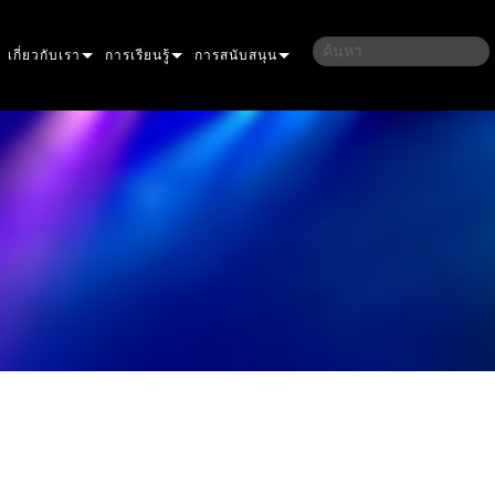
เกี่ยวกับเรา
การเรียนรู้
การสนับสนุน
ึกษา
ประวัติของเรา
การฝึกอบรม
ติดต่อเรา
ลชน
ความยั่งยืน
เซสชันการเรียนรู้
ศูนย์ช่วยเหลือตลอด 24 ชั่วโมง
LLIPSOIDAL
ที่ซื้อสินค้า
พอร์ทัลที่ปรึกษา
อร์
RESNEL
PERFORMANCE
ซอฟต์แวร์
AR
ROFILE
IOR DOT PRO
เฟิร์มแวร์
WASH
อก LINEAR PRO
AURA
การดาวน์โหลด
ายภาพภายนอก
ENCORE
การรับประกัน
 MODELS
ายนอก PRO
ONE
YSTEM CONTROLLER
การลงทะเบียนผลิตภัณฑ์
ULTRA
OWERPORT
ATOMIC
บริการ