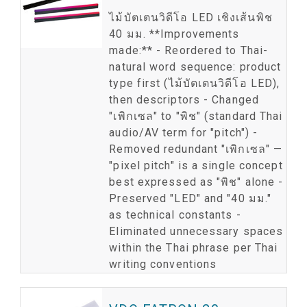
ส
ไม้บัตเตนวิดีโอ LED เชิงเส้นพิช
40 มม. **Improvements
made:** - Reordered to Thai-
natural word sequence: product
type first (ไม้บัตเตนวิดีโอ LED),
then descriptors - Changed
"เพิกเซล" to "พิช" (standard Thai
audio/AV term for "pitch") -
Removed redundant "เพิกเซล" —
"pixel pitch" is a single concept
best expressed as "พิช" alone -
Preserved "LED" and "40 มม."
as technical constants -
Eliminated unnecessary spaces
within the Thai phrase per Thai
writing conventions