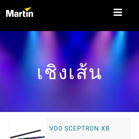
ตลาด
ประเภทผลิตภัณฑ์
เชิงเส้น
ช่วงผลิตภัณฑ์
ข่าว
เกี่ยวกับเรา
เ
ผ
การเรียนรู้
การสนับสนุน
VDO SCEPTRON XB