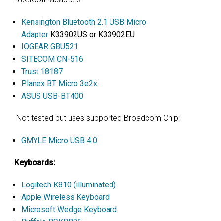
ร
ย
ท
Kensington Bluetooth 2.1 USB Micro
ซ
Adapter
K33902US or K33902EU
IOGEAR GBU521
SITECOM CN-516
ท
รู
ท
Trust 18187
Planex BT Micro 3e2x
ASUS USB-BT400
Not tested but uses supported Broadcom Chip:
GMYLE Micro USB 4.0
Keyboards:
Logitech K810 (illuminated)
Apple Wireless Keyboard
Microsoft Wedge Keyboard