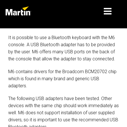
ตลาด
It is possible to use a Bluetooth keyboard with the M6
console. A USB Bluetooth adapter has to be provided
ประเภทผลิตภัณฑ์
by the user. M6 offers many USB ports on the back of
the console that allow the adapter to stay connected.
PRODUCT RANGES
ข่าว
M6 contains drivers for the Broadcom BCM20702 chip
which is found in many brand and generic USB
เกี่ยวกับเรา
adapters.
การเรียนรู้
The following USB adapters have been tested. Other
devices with the same chip should work immediately as
การสนับสนุน
well. M6 does not support installation of user supplied
drivers, so it is important to use the recommended USB
Bluetooth adapters.