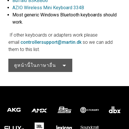
Buffalo BSKBB06
ส
AZIO Wireless Mini Keyboard 334B
Most generic Windows Bluetooth keyboards should
work.
If other keyboards or adapters work please
email
controllersupport@martin.dk
so we can add
them to this list.
ดูหน้านี้ในภาษาอื่น